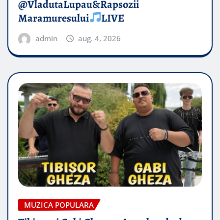
@VladutaLupau&Rapsozii
Maramuresului
LIVE
admin
aug. 4, 2026
MUZICA POPULARA