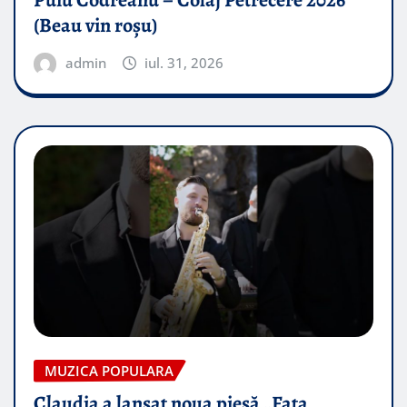
Puiu Codreanu – Colaj Petrecere 2026
(Beau vin roșu)
admin
iul. 31, 2026
MUZICA POPULARA
Claudia a lansat noua piesă „Fata