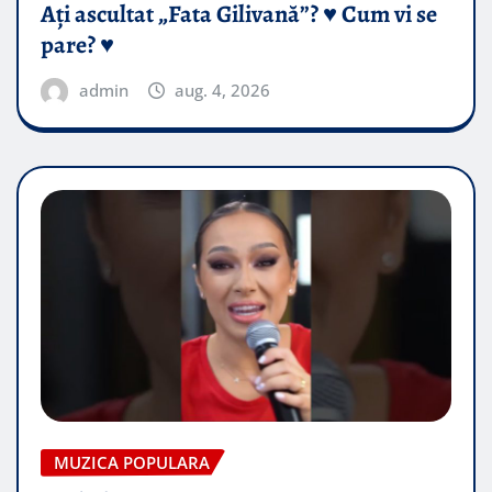
Ați ascultat „Fata Gilivană”? ♥️ Cum vi se
pare? ♥️
admin
aug. 4, 2026
MUZICA POPULARA