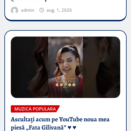
admin
aug. 1, 2026
MUZICA POPULARA
Ascultați acum pe YouTube noua mea
piesă „Fata Gilivană” ♥️ ♥️