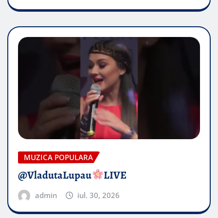
MUZICA POPULARA
​@VladutaLupau
LIVE
admin
iul. 30, 2026