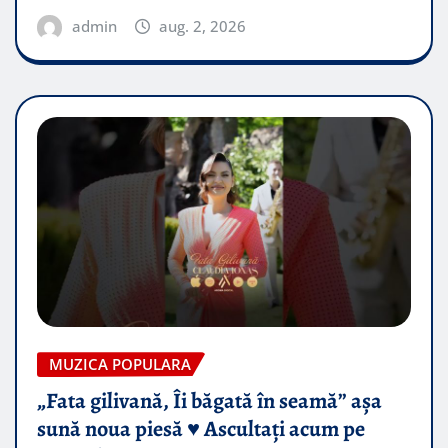
admin
aug. 2, 2026
MUZICA POPULARA
„Fata gilivană, Îi băgată în seamă” așa
sună noua piesă ♥️ Ascultați acum pe