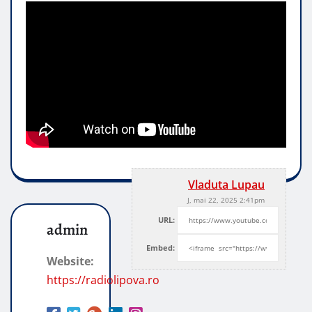
Vladuta Lupau
J, mai 22, 2025 2:41pm
URL:
admin
Embed:
Website:
https://radiolipova.ro