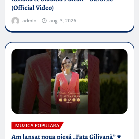
(Official Video)
admin
aug. 3, 2026
MUZICA POPULARA
Am lansat noua piesă „Fata Gilivană” ♥️