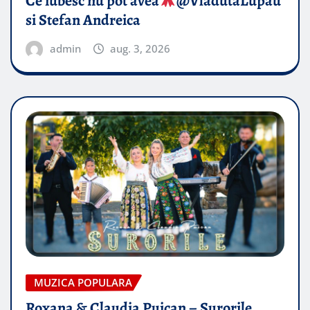
Ce iubesc nu pot avea
​@VladutaLupau
si Stefan Andreica
admin
aug. 3, 2026
MUZICA POPULARA
Roxana & Claudia Puican – Surorile