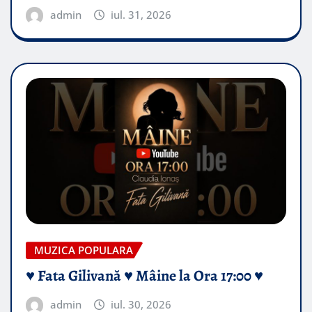
admin
iul. 31, 2026
MUZICA POPULARA
♥️ Fata Gilivană ♥️ Mâine la Ora 17:00 ♥️
admin
iul. 30, 2026