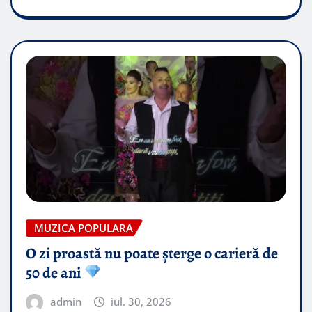
MUZICA POPULARA
O zi proastă nu poate șterge o carieră de
50 de ani
admin
iul. 30, 2026