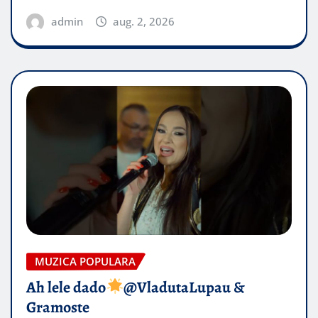
admin
aug. 2, 2026
MUZICA POPULARA
Ah lele dado​
@VladutaLupau &
Gramoste