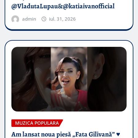
@VladutaLupau&@katiaivanofficial
admin
iul. 31, 2026
MUZICA POPULARA
Am lansat noua piesă „Fata Gilivană” ♥️