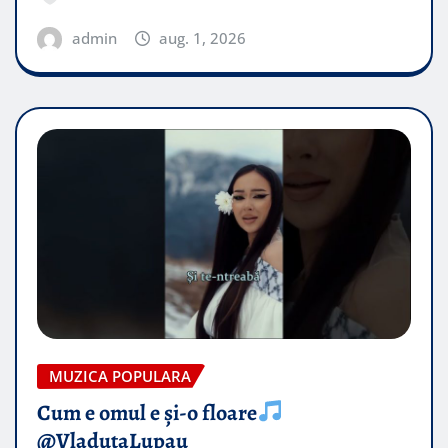
admin
aug. 1, 2026
MUZICA POPULARA
Cum e omul e și-o floare
@VladutaLupau