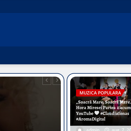
MUZICA POPULARA
„Soacră Mare, Soacră Mare
Hora Miresei Partea 2 acum
YouTube
#ClaudiaIonas
#AromaDigital
admin
aug. 7, 2