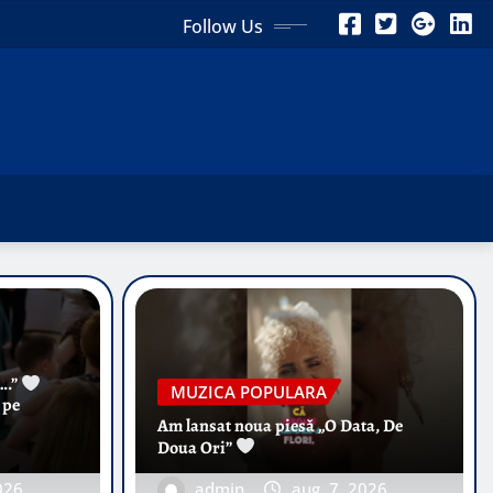
Follow Us
….”
MUZICA POPULARA
 pe
Am lansat noua piesă „O Data, De
Doua Ori”
026
admin
aug. 7, 2026