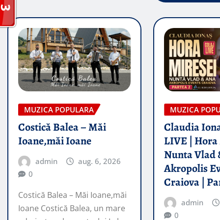
MUZICA POPULARA
MUZICA POP
Costică Balea – Măi
Claudia Iona
Ioane,măi Ioane
LIVE | Hora 
Nunta Vlad 
admin
aug. 6, 2026
Akropolis E
0
Craiova | Pa
Costică Balea – Măi Ioane,măi
admin
Ioane Costică Balea, un mare
0