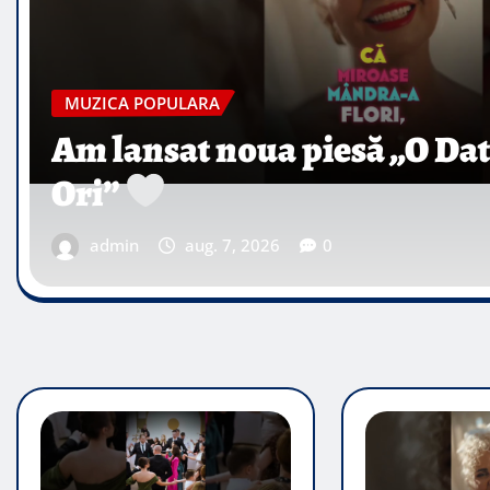
MUZICA POPULARA
Lucretia Racu Katiusha –
Ma Iubesti (Music Video O
admin
aug. 7, 2026
0