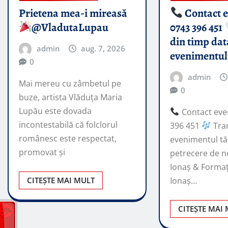
Prietena mea-i mireasă​
Contact 
@VladutaLupau
0743 396 451
din timp dat
admin
aug. 7, 2026
evenimentul
0
admin
Mai mereu cu zâmbetul pe
0
buze, artista Vlăduța Maria
Lupău este dovada
Contact eve
incontestabilă că folclorul
396 451
Tra
românesc este respectat,
evenimentul tă
promovat şi
petrecere de ne
Ionaș & Formaț
CITEȘTE MAI MULT
Ionaș…
CITEȘTE MAI