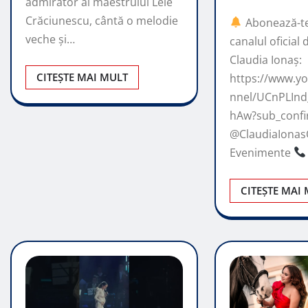
admirator al maestrului Lele
Crăciunescu, cântă o melodie
Abonează-te 
veche și…
canalul oficial
Claudia Ionaș:
CITEȘTE MAI MULT
https://www.y
nnel/UCnPLInd
hAw?sub_conf
@ClaudiaIonasO
Evenimente
CITEȘTE MAI