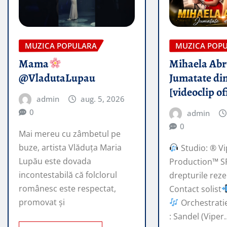
MUZICA POPULARA
MUZICA POP
Mama
Mihaela Ab
@VladutaLupau
Jumatate din
[videoclip of
admin
aug. 5, 2026
0
admin
0
Mai mereu cu zâmbetul pe
buze, artista Vlăduța Maria
Studio: ® Vi
Lupău este dovada
Production™ S
incontestabilă că folclorul
drepturile rez
românesc este respectat,
Contact solist
promovat şi
Orchestratie
: Sandel (Viper