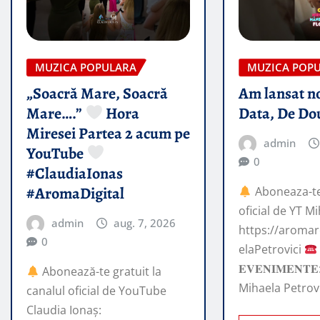
MUZICA POPULARA
MUZICA POP
„Soacră Mare, Soacră
Am lansat n
Mare….”
Hora
Data, De Do
Miresei Partea 2 acum pe
admin
YouTube
0
#ClaudiaIonas
#AromaDigital
Aboneaza-te 
oficial de YT Mi
admin
aug. 7, 2026
https://aroma
0
elaPetrovici
𝐄𝐕𝐄𝐍𝐈𝐌𝐄𝐍
Abonează-te gratuit la
Mihaela Petrov
canalul oficial de YouTube
Claudia Ionaș: