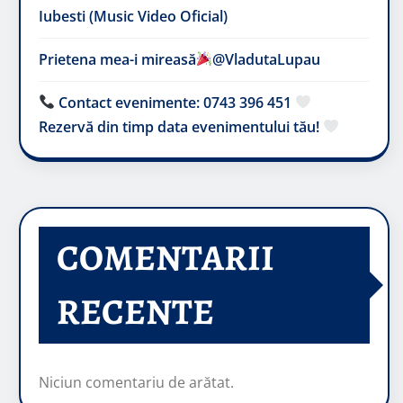
Iubesti (Music Video Oficial)
Prietena mea-i mireasă​
@VladutaLupau
Contact evenimente: 0743 396 451
Rezervă din timp data evenimentului tău!
COMENTARII
RECENTE
Niciun comentariu de arătat.