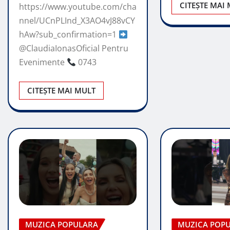
CITEȘTE MAI
https://www.youtube.com/cha
nnel/UCnPLInd_X3AO4vJ88vCY
hAw?sub_confirmation=1
@ClaudiaIonasOficial Pentru
Evenimente
0743
CITEȘTE MAI MULT
MUZICA POPULARA
MUZICA POP