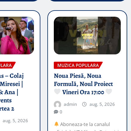
ULARA
MUZICA POPULARA
s – Colaj
Noua Piesă, Noua
Miresei |
Formulă, Noul Proiect
& Ana |
Vineri Ora 17:00
vents
admin
aug. 5, 2026
rtea 2
0
aug. 5, 2026
Aboneaza-te la canalul