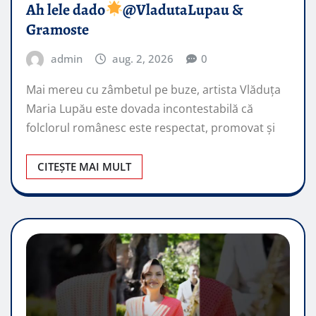
Ah lele dado​
@VladutaLupau &
Gramoste
admin
aug. 2, 2026
0
Mai mereu cu zâmbetul pe buze, artista Vlăduța
Maria Lupău este dovada incontestabilă că
folclorul românesc este respectat, promovat şi
CITEȘTE MAI MULT