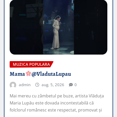
MUZICA POPULARA
Mama
@VladutaLupau
admin
aug. 5, 2026
0
Mai mereu cu zâmbetul pe buze, artista Vlăduța
Maria Lupău este dovada incontestabilă că
folclorul românesc este respectat, promovat şi