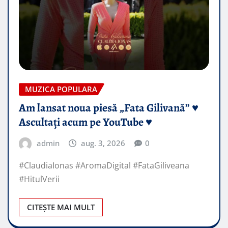
MUZICA POPULARA
Am lansat noua piesă „Fata Gilivană” ♥️
Ascultați acum pe YouTube ♥️
admin
aug. 3, 2026
0
#ClaudiaIonas #AromaDigital #FataGiliveana
#HitulVerii
CITEȘTE MAI MULT