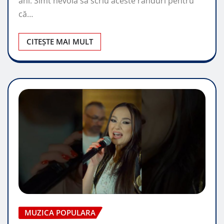
ani. Simt nevoia să scriu aceste rânduri pentru
că…
CITEȘTE MAI MULT
MUZICA POPULARA