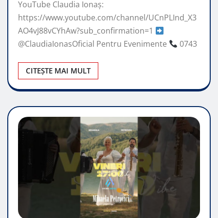
YouTube Claudia Ionaș:
https://www.youtube.com/channel/UCnPLInd_X3
AO4vJ88vCYhAw?sub_confirmation=1
@ClaudiaIonasOficial Pentru Evenimente
0743
CITEȘTE MAI MULT