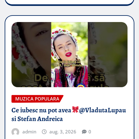
MUZICA POPULARA
Ce iubesc nu pot avea
​@VladutaLupau
si Stefan Andreica
admin
aug. 3, 2026
0