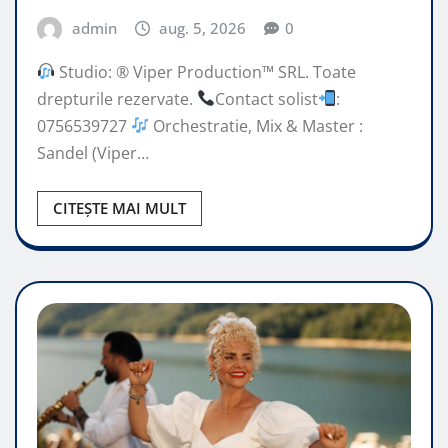
admin
aug. 5, 2026
0
Studio: ® Viper Production™ SRL. Toate
drepturile rezervate.
Contact solist
:
0756539727
Orchestratie, Mix & Master :
Sandel (Viper…
CITEȘTE MAI MULT