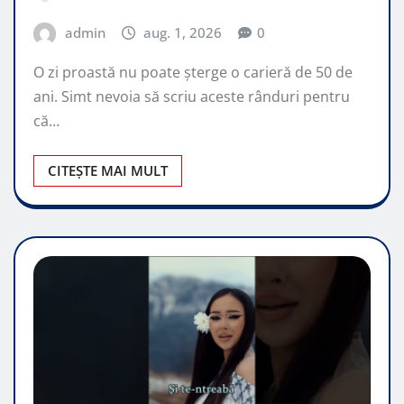
admin
aug. 1, 2026
0
O zi proastă nu poate șterge o carieră de 50 de
ani. Simt nevoia să scriu aceste rânduri pentru
că…
CITEȘTE MAI MULT