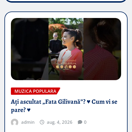
MUZICA POPULARA
Ați ascultat „Fata Gilivană”? ♥️ Cum vi se
pare? ♥️
admin
aug. 4, 2026
0