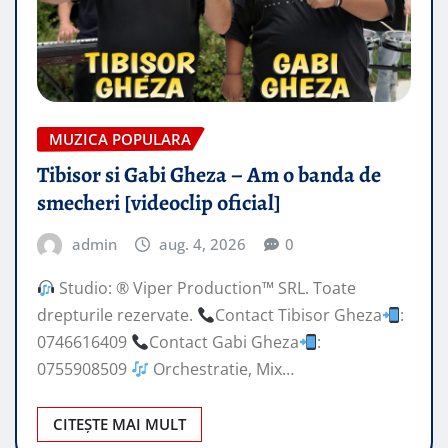
MUZICA POPULARA
Tibisor si Gabi Gheza – Am o banda de
smecheri [videoclip oficial]
admin
aug. 4, 2026
0
Studio: ® Viper Production™ SRL. Toate
drepturile rezervate.
Contact Tibisor Gheza
:
0746616409
Contact Gabi Gheza
:
0755908509
Orchestratie, Mix…
CITEȘTE MAI MULT