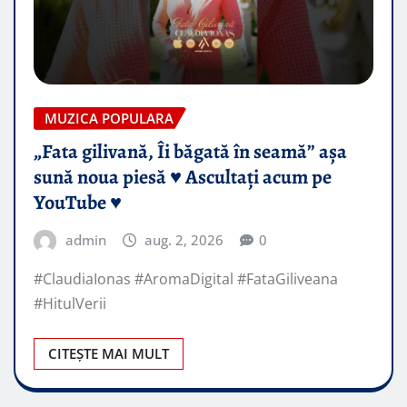
MUZICA POPULARA
„Fata gilivană, Îi băgată în seamă” așa
sună noua piesă ♥️ Ascultați acum pe
YouTube ♥️
admin
aug. 2, 2026
0
#ClaudiaIonas #AromaDigital #FataGiliveana
#HitulVerii
CITEȘTE MAI MULT