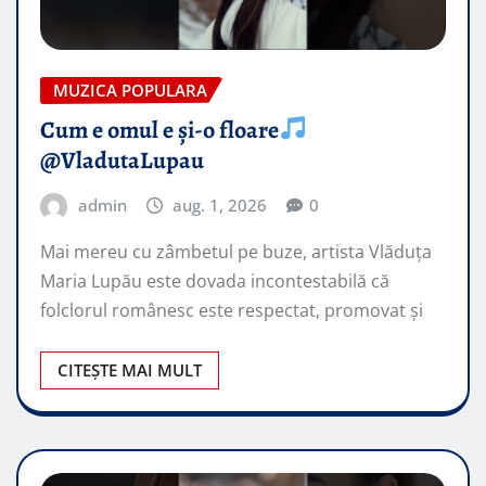
MUZICA POPULARA
Cum e omul e și-o floare
@VladutaLupau
admin
aug. 1, 2026
0
Mai mereu cu zâmbetul pe buze, artista Vlăduța
Maria Lupău este dovada incontestabilă că
folclorul românesc este respectat, promovat şi
CITEȘTE MAI MULT