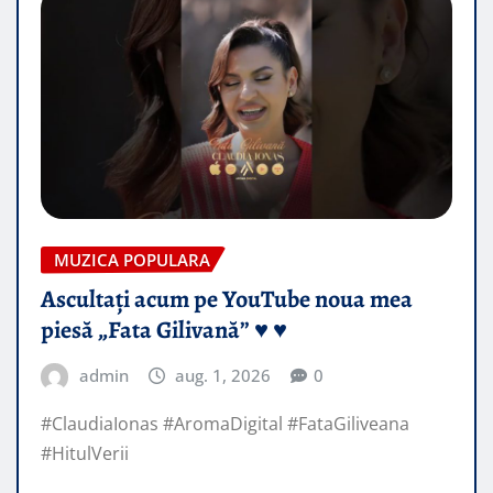
MUZICA POPULARA
Ascultați acum pe YouTube noua mea
piesă „Fata Gilivană” ♥️ ♥️
admin
aug. 1, 2026
0
#ClaudiaIonas #AromaDigital #FataGiliveana
#HitulVerii