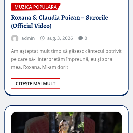
MUZICA POPULARA
Roxana & Claudia Puican – Surorile
(Official Video)
admin
aug. 3, 2026
0
Am așteptat mult timp să găsesc cântecul potrivit
pe care să-l interpretăm împreună, eu și sora
mea, Roxana. Mi-am dorit
CITEȘTE MAI MULT