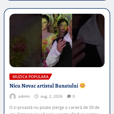
MUZICA POPULARA
Nicu Novac artistul Banatului
admin
aug. 2, 2026
0
O zi proastă nu poate șterge o carieră de 50 de