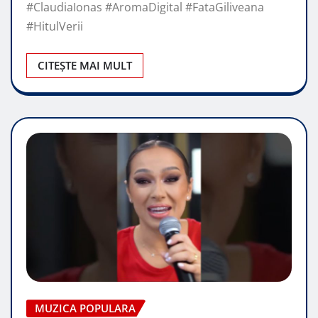
#ClaudiaIonas #AromaDigital #FataGiliveana
#HitulVerii
CITEȘTE MAI MULT
MUZICA POPULARA