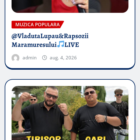
MUZICA POPULARA
@VladutaLupau&Rapsozii
Maramuresului
LIVE
admin
aug. 4, 2026