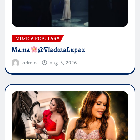
MUZICA POPULARA
Mama
@VladutaLupau
admin
aug. 5, 2026