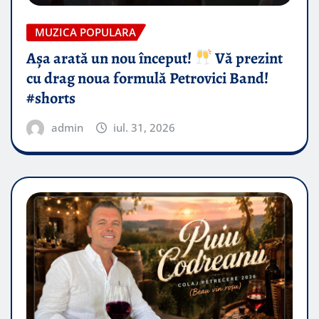
MUZICA POPULARA
Așa arată un nou început!
Vă prezint
cu drag noua formulă Petrovici Band!
#shorts
admin
iul. 31, 2026