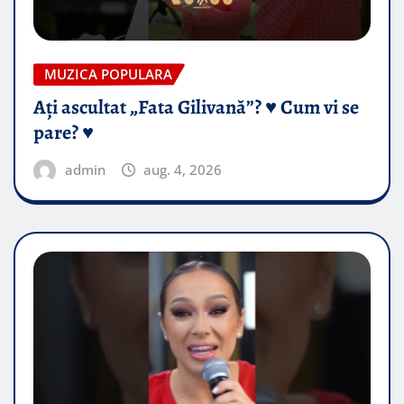
MUZICA POPULARA
Ați ascultat „Fata Gilivană”? ♥️ Cum vi se
pare? ♥️
admin
aug. 4, 2026