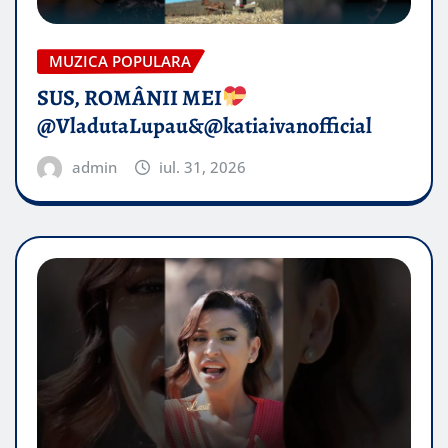
MUZICA POPULARA
SUS, ROMÂNII MEI
@VladutaLupau&@katiaivanofficial
admin
iul. 31, 2026