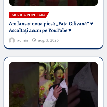
MUZICA POPULARA
Am lansat noua piesă „Fata Gilivană” ♥️
Ascultați acum pe YouTube ♥️
admin
aug. 3, 2026