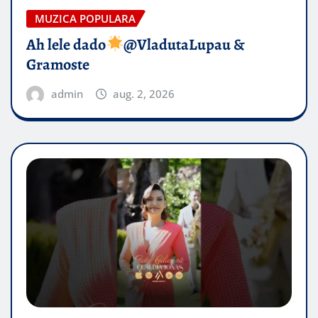
MUZICA POPULARA
Ah lele dado​
@VladutaLupau &
Gramoste
admin
aug. 2, 2026