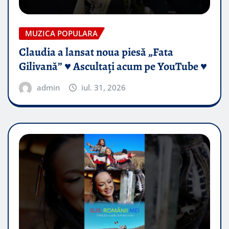
MUZICA POPULARA
Claudia a lansat noua piesă „Fata
Gilivană” ♥️ Ascultați acum pe YouTube ♥️
admin
iul. 31, 2026