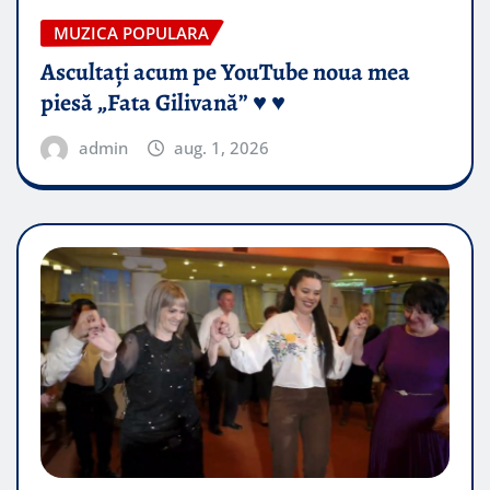
MUZICA POPULARA
Ascultați acum pe YouTube noua mea
piesă „Fata Gilivană” ♥️ ♥️
admin
aug. 1, 2026