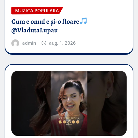
MUZICA POPULARA
Cum e omul e și-o floare
@VladutaLupau
admin
aug. 1, 2026