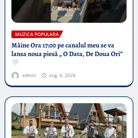
MUZICA POPULARA
Mâine Ora 17:00 pe canalul meu se va
lansa noua piesă „ O Data, De Doua Ori”
admin
aug. 6, 2026