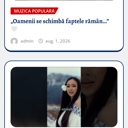
MUZICA POPULARA
„Oamenii se schimbă faptele rămân…”
admin
aug. 1, 2026