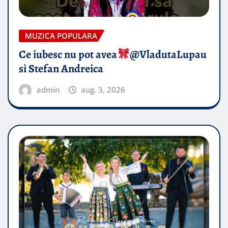
MUZICA POPULARA
Ce iubesc nu pot avea
​@VladutaLupau
si Stefan Andreica
admin
aug. 3, 2026