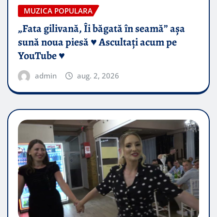
MUZICA POPULARA
„Fata gilivană, Îi băgată în seamă” așa
sună noua piesă ♥️ Ascultați acum pe
YouTube ♥️
admin
aug. 2, 2026