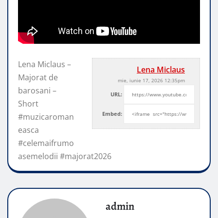
Lena Miclaus –
Lena Miclaus
Majorat de
mie, iunie 17, 2026 12:35pm
barosani –
URL:
Short
Embed:
#muzicaroman
easca
#celemaifrumo
asemelodii #majorat2026
admin