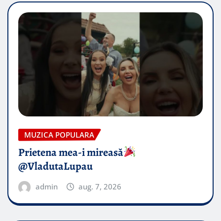
MUZICA POPULARA
Prietena mea-i mireasă​
@VladutaLupau
admin
aug. 7, 2026