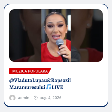
MUZICA POPULARA
@VladutaLupau&Rapsozii
Maramuresului
LIVE
admin
aug. 4, 2026