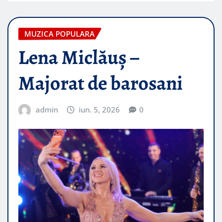
MUZICA POPULARA
Lena Miclăuș –
Majorat de barosani
admin
iun. 5, 2026
0