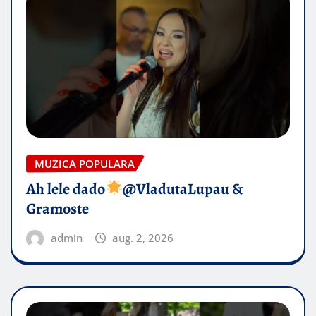
MUZICA POPULARA
Ah lele dado​
@VladutaLupau &
Gramoste
admin
aug. 2, 2026