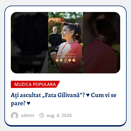
MUZICA POPULARA
Ați ascultat „Fata Gilivană”? ♥️ Cum vi se
pare? ♥️
admin
aug. 4, 2026