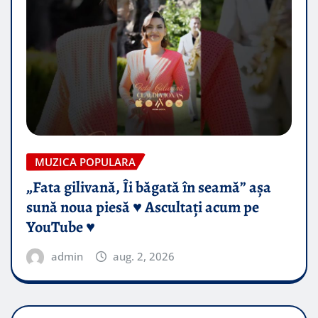
MUZICA POPULARA
„Fata gilivană, Îi băgată în seamă” așa
sună noua piesă ♥️ Ascultați acum pe
YouTube ♥️
admin
aug. 2, 2026