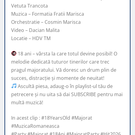
Vetuta Trancota
Muzica – Formatia Fratii Marisca
Orchestratie – Cosmin Marisca
Video – Dacian Malita
Locatie – HDV TM
18 ani – vârsta la care totul devine posibil! O
melodie dedicată tuturor tinerilor care trec
pragul majoratului. Vă doresc un drum plin de
succes, distracție și momente de neuitat!
Ascultă piesa, adaug-o în playlist-ul tău de
petrecere și nu uita să dai SUBSCRIBE pentru mai
multă muzică!
In acest clip : #18YearsOld #Majorat
#MuzicaRomaneasca
#Party #Majorat #18Ani #MajoratParty #Hit2026