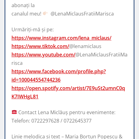
abonați la
canalul meu!
​⁠ @LenaMiclausFratiiMarisca
Urmăriți-mă și pe:
https://www.instagram.com/lena_miclaus/
https://www.tiktok.com/
@lenamiclaus
https://www.youtube.com/
@LenaMiclausFratiiMa
risca
https://www.facebook.com/profile.php?
id=100044554744236
https://open.spotify.com/artist/7E9uSt2umnC0q
K7IWHgL81
Contact Lena Miclăuș pentru evenimente:
Telefon: 0722297628 / 0722645377
Linie melodica si text – Maria Bortun Popescu &