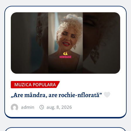
MUZICA POPULARA
„Are mândra, are rochie-nflorată”
admin
aug. 8, 2026