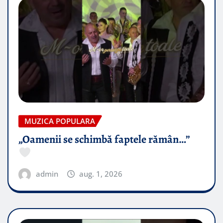
MUZICA POPULARA
„Oamenii se schimbă faptele rămân…”
admin
aug. 1, 2026