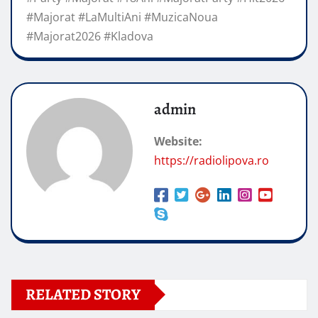
#Majorat #LaMultiAni #MuzicaNoua
#Majorat2026 #Kladova
admin
Website:
https://radiolipova.ro
RELATED STORY