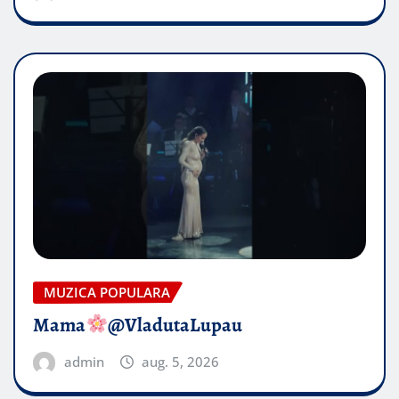
MUZICA POPULARA
Mama
@VladutaLupau
admin
aug. 5, 2026