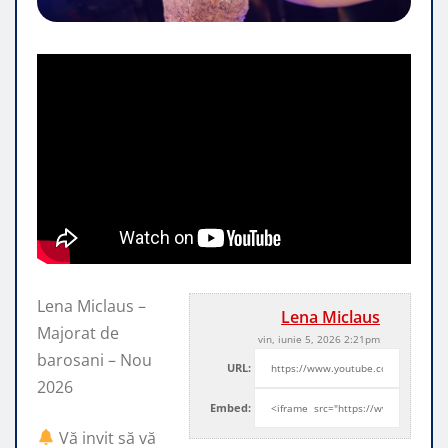
Lena Miclaus –
Lena Miclaus
Majorat de
vin, iunie 5, 2026 2:21pm
barosani – Nou
URL:
2026
Embed:
Vă invit să vă