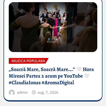
MUZICA POPULARA
„Soacră Mare, Soacră Mare….”
Hora
Miresei Partea 2 acum pe YouTube
#ClaudiaIonas #AromaDigital
admin
aug. 7, 2026