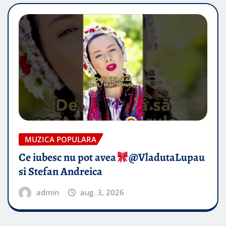
MUZICA POPULARA
Ce iubesc nu pot avea
​@VladutaLupau
si Stefan Andreica
admin
aug. 3, 2026