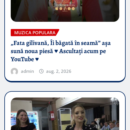
MUZICA POPULARA
„Fata gilivană, Îi băgată în seamă” așa
sună noua piesă ♥️ Ascultați acum pe
YouTube ♥️
admin
aug. 2, 2026