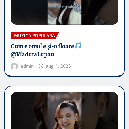
MUZICA POPULARA
Cum e omul e și-o floare
@VladutaLupau
admin
aug. 1, 2026