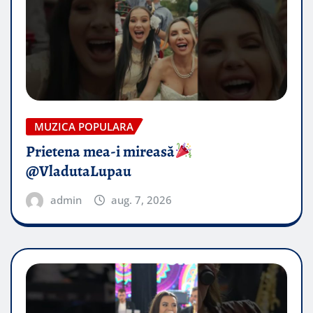
MUZICA POPULARA
Prietena mea-i mireasă​
@VladutaLupau
admin
aug. 7, 2026