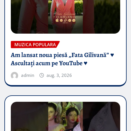
MUZICA POPULARA
Am lansat noua piesă „Fata Gilivană” ♥️
Ascultați acum pe YouTube ♥️
admin
aug. 3, 2026