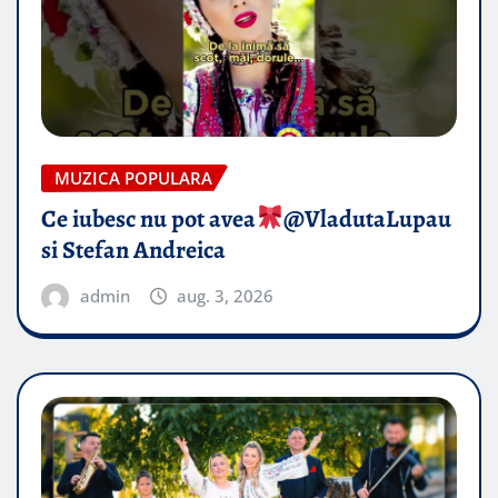
MUZICA POPULARA
Ce iubesc nu pot avea
​@VladutaLupau
si Stefan Andreica
admin
aug. 3, 2026