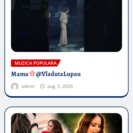
MUZICA POPULARA
Mama
@VladutaLupau
admin
aug. 5, 2026