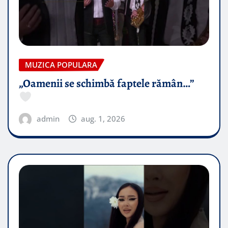
MUZICA POPULARA
„Oamenii se schimbă faptele rămân…”
admin
aug. 1, 2026