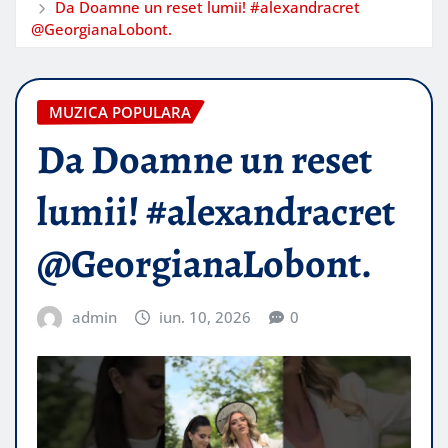
Da Doamne un reset lumii! #alexandracret
@GeorgianaLobont.
MUZICA POPULARA
Da Doamne un reset
lumii! #alexandracret
@GeorgianaLobont.
admin
iun. 10, 2026
0