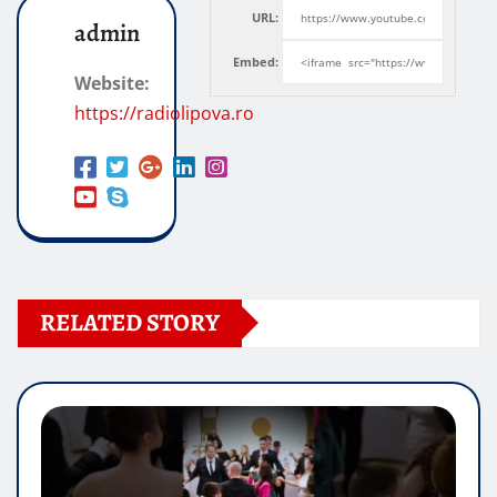
URL:
admin
Embed:
Website:
https://radiolipova.ro
RELATED STORY