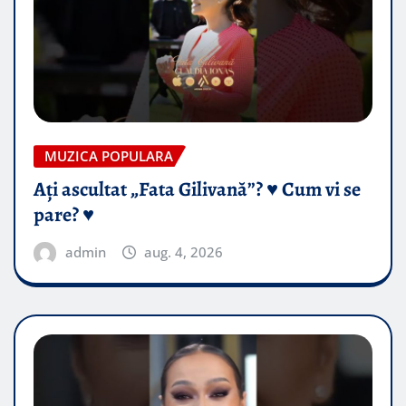
MUZICA POPULARA
Ați ascultat „Fata Gilivană”? ♥️ Cum vi se
pare? ♥️
admin
aug. 4, 2026