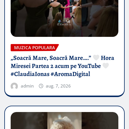
MUZICA POPULARA
„Soacră Mare, Soacră Mare….”
Hora
Miresei Partea 2 acum pe YouTube
#ClaudiaIonas #AromaDigital
admin
aug. 7, 2026