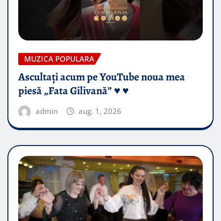
MUZICA POPULARA
Ascultați acum pe YouTube noua mea
piesă „Fata Gilivană” ♥️ ♥️
admin
aug. 1, 2026