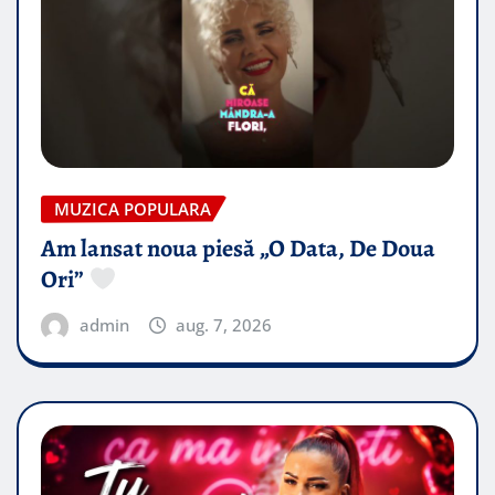
MUZICA POPULARA
Am lansat noua piesă „O Data, De Doua
Ori”
admin
aug. 7, 2026