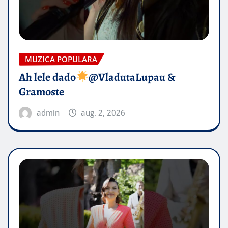
MUZICA POPULARA
Ah lele dado​
@VladutaLupau &
Gramoste
admin
aug. 2, 2026