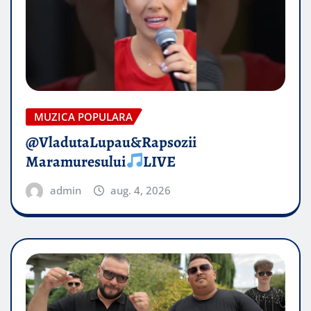
MUZICA POPULARA
@VladutaLupau&Rapsozii
Maramuresului
LIVE
admin
aug. 4, 2026