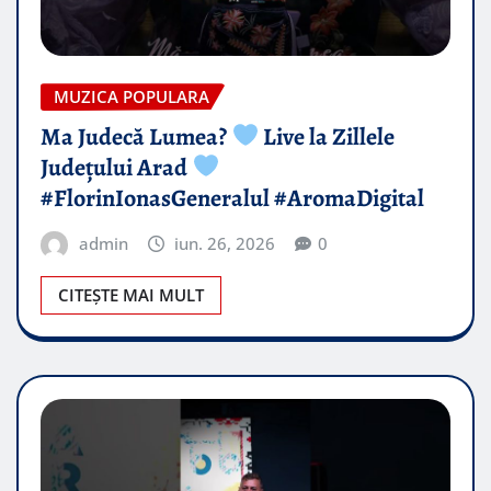
MUZICA POPULARA
Ma Judecă Lumea?
Live la Zillele
Județului Arad
#FlorinIonasGeneralul #AromaDigital
admin
iun. 26, 2026
0
CITEȘTE MAI MULT