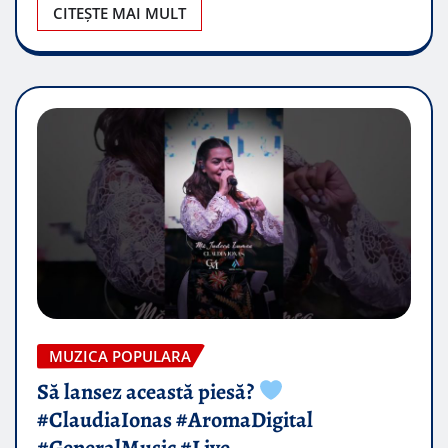
CITEȘTE MAI MULT
MUZICA POPULARA
Să lansez această piesă?
#ClaudiaIonas #AromaDigital