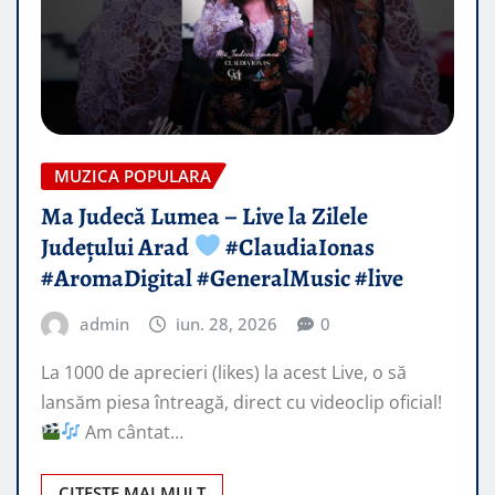
MUZICA POPULARA
Ma Judecă Lumea – Live la Zilele
Județului Arad
#ClaudiaIonas
#AromaDigital #GeneralMusic #live
admin
iun. 28, 2026
0
La 1000 de aprecieri (likes) la acest Live, o să
lansăm piesa întreagă, direct cu videoclip oficial!
Am cântat…
CITEȘTE MAI MULT