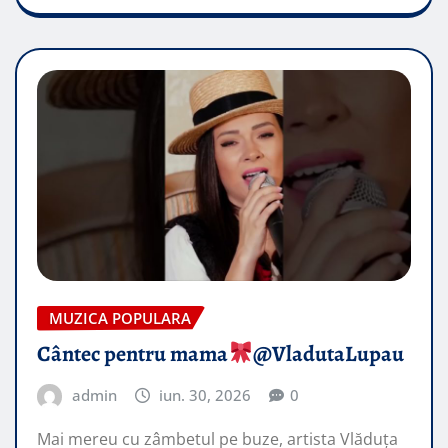
MUZICA POPULARA
Cântec pentru mama
​@VladutaLupau
admin
iun. 30, 2026
0
Mai mereu cu zâmbetul pe buze, artista Vlăduța