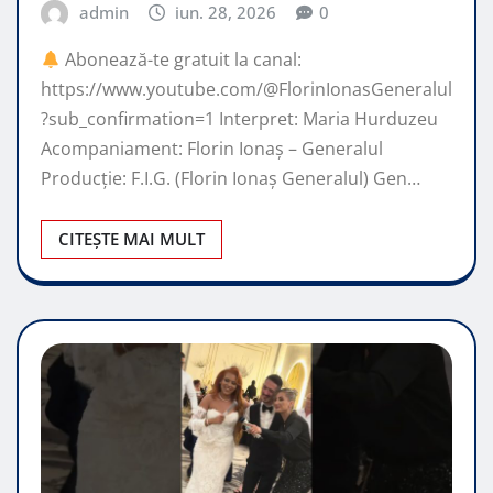
admin
iun. 28, 2026
0
Abonează-te gratuit la canal:
https://www.youtube.com/@FlorinIonasGeneralul
?sub_confirmation=1 Interpret: Maria Hurduzeu
Acompaniament: Florin Ionaș – Generalul
Producție: F.I.G. (Florin Ionaș Generalul) Gen…
CITEȘTE MAI MULT