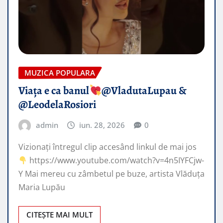
MUZICA POPULARA
Viața e ca banul
​@VladutaLupau &
@LeodelaRosiori
admin
iun. 28, 2026
0
Vizionați întregul clip accesând linkul de mai jos
https://www.youtube.com/watch?v=4n5IYFCjw-
Y Mai mereu cu zâmbetul pe buze, artista Vlăduța
Maria Lupău
CITEȘTE MAI MULT