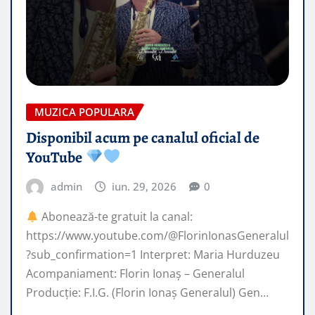
MUZICA POPULARA
Disponibil acum pe canalul oficial de
YouTube
admin
iun. 29, 2026
0
Abonează-te gratuit la canal:
https://www.youtube.com/@FlorinIonasGeneralul
?sub_confirmation=1 Interpret: Maria Hurduzeu
Acompaniament: Florin Ionaș – Generalul
Producție: F.I.G. (Florin Ionaș Generalul) Gen…