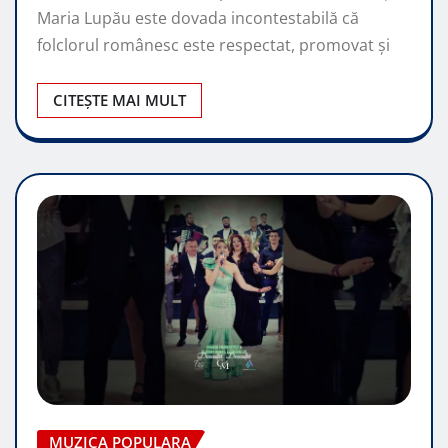
Maria Lupău este dovada incontestabilă că
folclorul românesc este respectat, promovat şi
CITEȘTE MAI MULT
MUZICA POPULARA