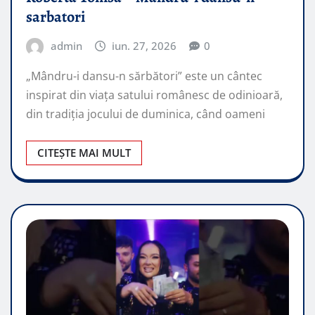
sarbatori
admin
iun. 27, 2026
0
„Mândru-i dansu-n sărbători” este un cântec
inspirat din viața satului românesc de odinioară,
din tradiția jocului de duminica, când oameni
CITEȘTE MAI MULT