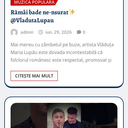
MUZICA POPULARA
Rămâi bade ne-nsurat
@VladutaLupau
admin
iun. 29, 2026
0
Mai mereu cu zâmbetul pe buze, artista Vlăduța
Maria Lupău este dovada incontestabilă că
folclorul românesc este respectat, promovat şi
CITEȘTE MAI MULT