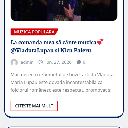
MUZICA POPULARA
La comanda mea să cânte muzica
@VladutaLupau si Nicu Paleru
admin
iun. 27, 2026
0
Mai mereu cu zâmbetul pe buze, artista Vlăduța
Maria Lupău este dovada incontestabilă că
folclorul românesc este respectat, promovat şi
CITEȘTE MAI MULT