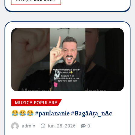
MUZICA POPULARA
#paulananie #BagăAța_nAc
admin
iun. 28, 2026
0