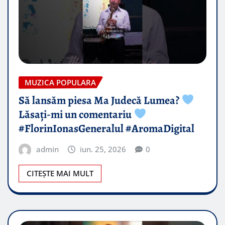
MUZICA POPULARA
Să lansăm piesa Ma Judecă Lumea?
Lăsați-mi un comentariu
#FlorinIonasGeneralul #AromaDigital
admin
iun. 25, 2026
0
CITEȘTE MAI MULT