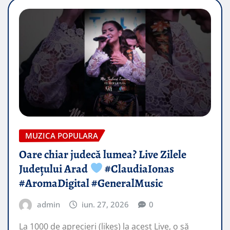
MUZICA POPULARA
Oare chiar judecă lumea? Live Zilele
Județului Arad
#ClaudiaIonas
#AromaDigital #GeneralMusic
admin
iun. 27, 2026
0
La 1000 de aprecieri (likes) la acest Live, o să