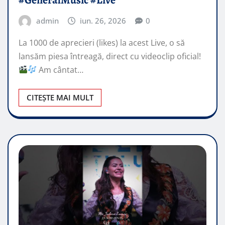
#GeneralMusic #Live
admin
iun. 26, 2026
0
La 1000 de aprecieri (likes) la acest Live, o să
lansăm piesa întreagă, direct cu videoclip oficial!
Am cântat…
CITEȘTE MAI MULT