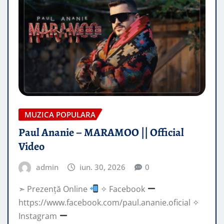
MUZICA POPULARA
Paul Ananie – MARAMOO || Official
Video
admin
iun. 30, 2026
0
➣ Prezență Online
✧ Facebook
https://www.facebook.com/paul.ananie.oficial ✧
Instagram