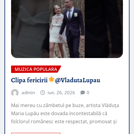
MUZICA POPULARA
Clipa fericirii
@VladutaLupau​
admin
iun. 26, 2026
0
Mai mereu cu zâmbetul pe buze, artista Vlăduța
Maria Lupău este dovada incontestabilă că
folclorul românesc este respectat, promovat şi