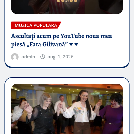
MUZICA POPULARA
Ascultați acum pe YouTube noua mea
piesă „Fata Gilivană” ♥️ ♥️
admin
aug. 1, 2026