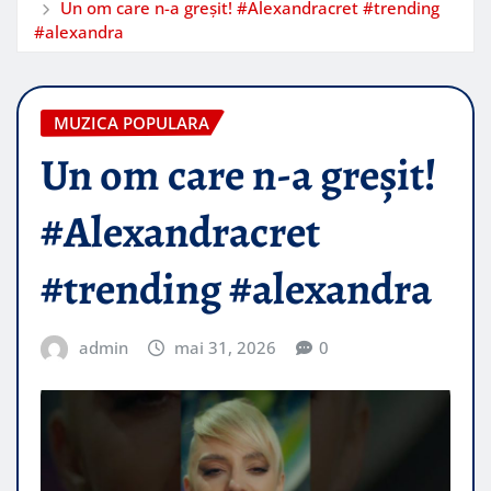
Un om care n-a greșit! #Alexandracret #trending
#alexandra
MUZICA POPULARA
Un om care n-a greșit!
#Alexandracret
#trending #alexandra
admin
mai 31, 2026
0