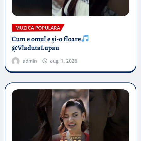
MUZICA POPULARA
Cum e omul e și-o floare
@VladutaLupau
admin
aug. 1, 2026