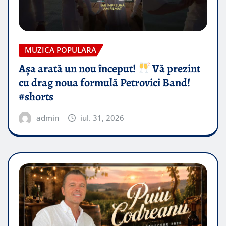
MUZICA POPULARA
Așa arată un nou început!
Vă prezint
cu drag noua formulă Petrovici Band!
#shorts
admin
iul. 31, 2026