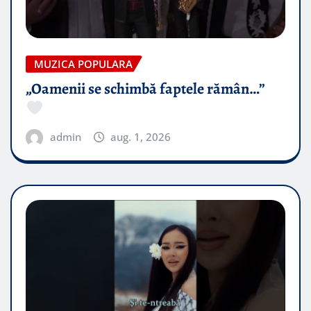
MUZICA POPULARA
„Oamenii se schimbă faptele rămân…”
admin
aug. 1, 2026