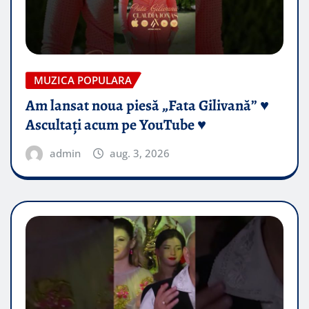
MUZICA POPULARA
Am lansat noua piesă „Fata Gilivană” ♥️
Ascultați acum pe YouTube ♥️
admin
aug. 3, 2026