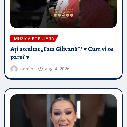
MUZICA POPULARA
Ați ascultat „Fata Gilivană”? ♥️ Cum vi se
pare? ♥️
admin
aug. 4, 2026