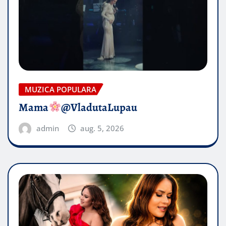
MUZICA POPULARA
Mama
@VladutaLupau
admin
aug. 5, 2026