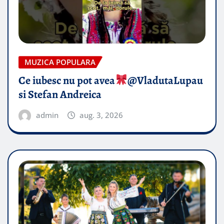
MUZICA POPULARA
Ce iubesc nu pot avea
​@VladutaLupau
si Stefan Andreica
admin
aug. 3, 2026