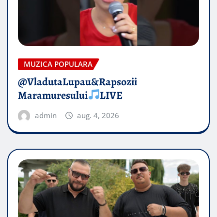
MUZICA POPULARA
@VladutaLupau&Rapsozii
Maramuresului
LIVE
admin
aug. 4, 2026