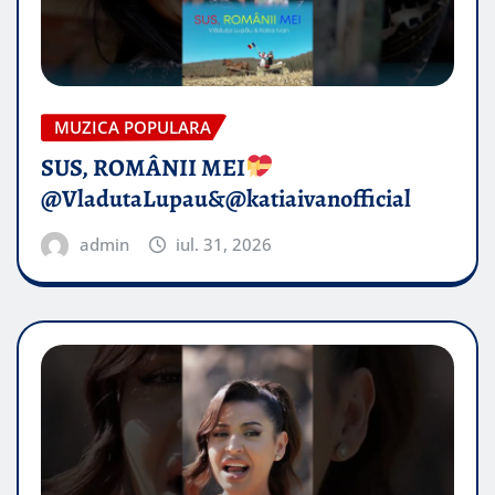
MUZICA POPULARA
SUS, ROMÂNII MEI
@VladutaLupau&@katiaivanofficial
admin
iul. 31, 2026