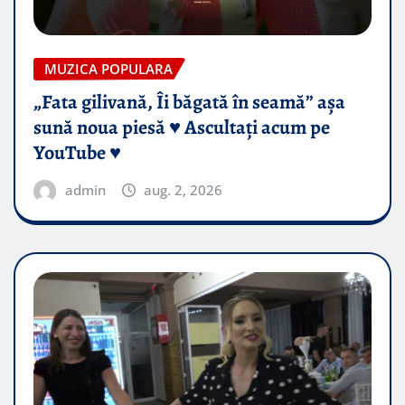
MUZICA POPULARA
„Fata gilivană, Îi băgată în seamă” așa
sună noua piesă ♥️ Ascultați acum pe
YouTube ♥️
admin
aug. 2, 2026