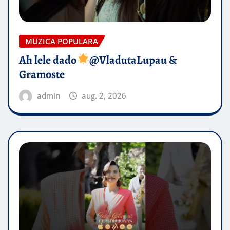
MUZICA POPULARA
Ah lele dado​
@VladutaLupau &
Gramoste
admin
aug. 2, 2026