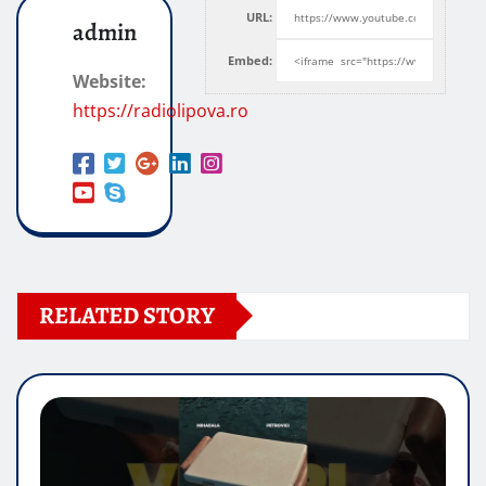
URL:
admin
Embed:
Website:
https://radiolipova.ro
RELATED STORY