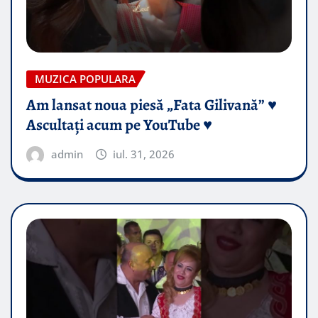
MUZICA POPULARA
Am lansat noua piesă „Fata Gilivană” ♥️
Ascultați acum pe YouTube ♥️
admin
iul. 31, 2026