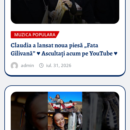
MUZICA POPULARA
Claudia a lansat noua piesă „Fata
Gilivană” ♥️ Ascultați acum pe YouTube ♥️
admin
iul. 31, 2026