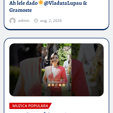
Ah lele dado​
@VladutaLupau &
Gramoste
admin
aug. 2, 2026
MUZICA POPULARA