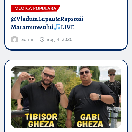
MUZICA POPULARA
@VladutaLupau&Rapsozii
Maramuresului
LIVE
admin
aug. 4, 2026