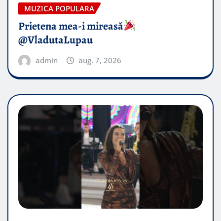
MUZICA POPULARA
Prietena mea-i mireasă​
@VladutaLupau
admin
aug. 7, 2026