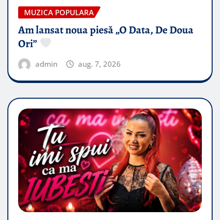
MUZICA POPULARA
Am lansat noua piesă „O Data, De Doua
Ori”
admin
aug. 7, 2026