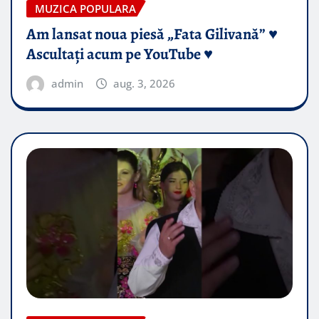
MUZICA POPULARA
Am lansat noua piesă „Fata Gilivană” ♥️
Ascultați acum pe YouTube ♥️
admin
aug. 3, 2026