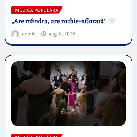
MUZICA POPULARA
„Are mândra, are rochie-nflorată”
admin
aug. 8, 2026