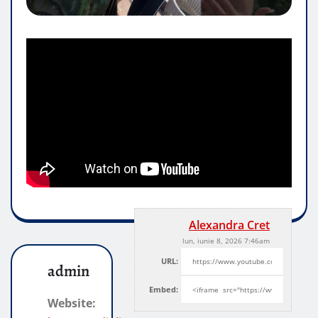
Alexandra Cret
lun, iunie 8, 2026 7:46am
URL:
admin
Embed:
Website: