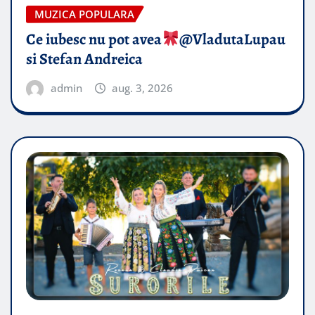
MUZICA POPULARA
Ce iubesc nu pot avea
​@VladutaLupau
si Stefan Andreica
admin
aug. 3, 2026