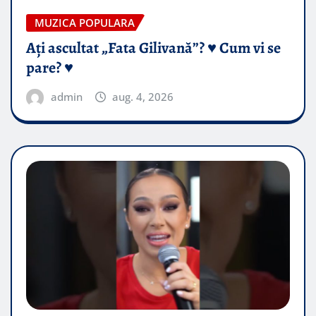
MUZICA POPULARA
Ați ascultat „Fata Gilivană”? ♥️ Cum vi se
pare? ♥️
admin
aug. 4, 2026