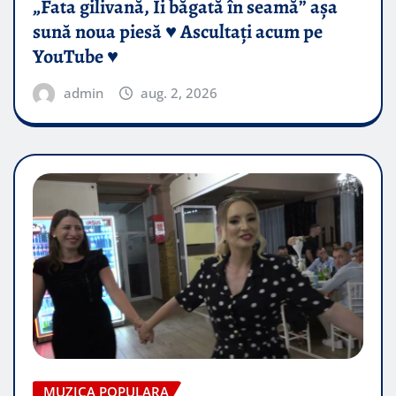
„Fata gilivană, Îi băgată în seamă” așa
sună noua piesă ♥️ Ascultați acum pe
YouTube ♥️
admin
aug. 2, 2026
MUZICA POPULARA