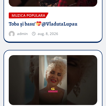
MUZICA POPULARA
Toba și basu’
@VladutaLupau
admin
aug. 8, 2026