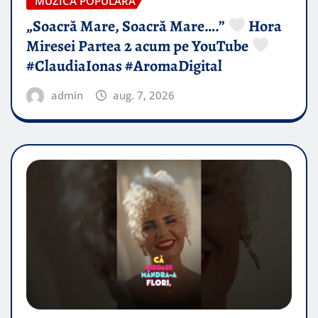
MUZICA POPULARA
„Soacră Mare, Soacră Mare….”
Hora
Miresei Partea 2 acum pe YouTube
#ClaudiaIonas #AromaDigital
admin
aug. 7, 2026