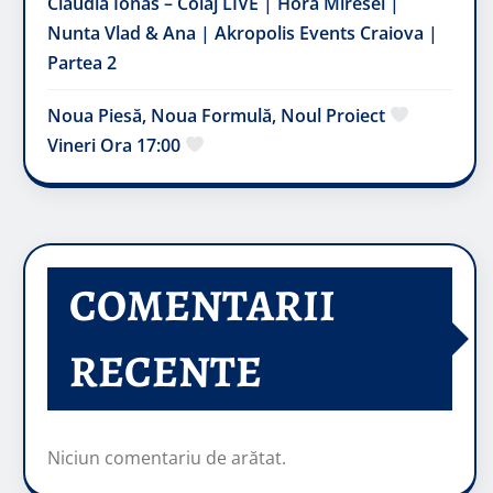
Claudia Ionas – Colaj LIVE | Hora Miresei |
Nunta Vlad & Ana | Akropolis Events Craiova |
Partea 2
Noua Piesă, Noua Formulă, Noul Proiect
Vineri Ora 17:00
COMENTARII
RECENTE
Niciun comentariu de arătat.