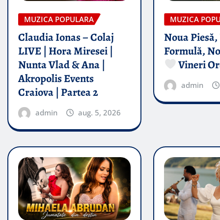
MUZICA POPULARA
MUZICA POP
Claudia Ionas – Colaj
Noua Piesă,
LIVE | Hora Miresei |
Formulă, No
Nunta Vlad & Ana |
Vineri Or
Akropolis Events
admin
Craiova | Partea 2
admin
aug. 5, 2026