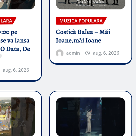
ULARA
MUZICA POPULARA
7:00 pe
Costică Balea – Măi
se va lansa
Ioane,măi Ioane
 O Data, De
admin
aug. 6, 2026
aug. 6, 2026