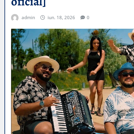
oficial]
admin
iun. 18, 2026
0