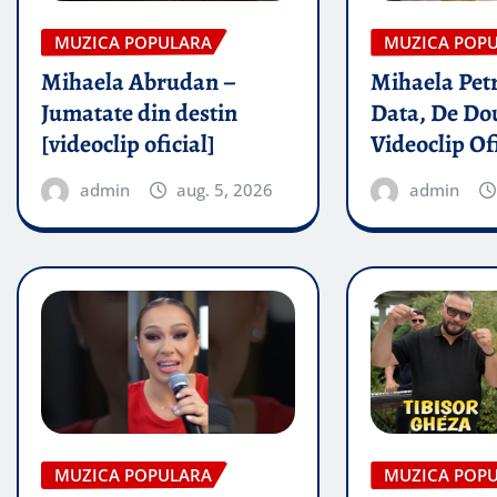
MUZICA POPULARA
MUZICA POP
Mihaela Abrudan –
Mihaela Petr
Jumatate din destin
Data, De Dou
[videoclip oficial]
Videoclip Of
admin
aug. 5, 2026
admin
MUZICA POPULARA
MUZICA POP