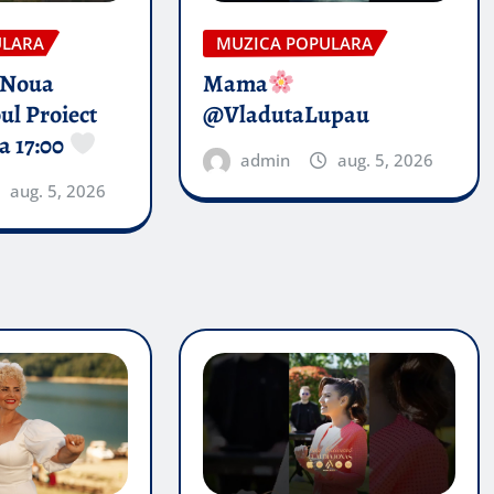
ULARA
MUZICA POPULARA
 Noua
Mama
ul Proiect
@VladutaLupau
a 17:00
admin
aug. 5, 2026
aug. 5, 2026