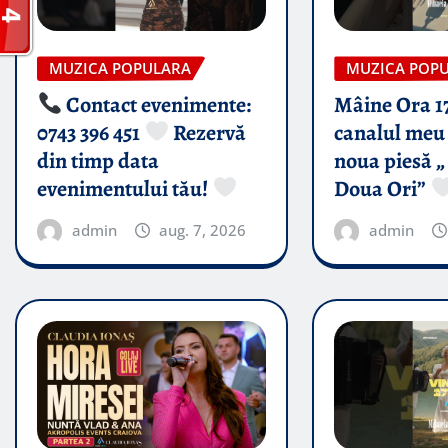
MUZICA POPULARA
MUZICA POP
Contact evenimente:
Mâine Ora 1
0743 396 451
Rezervă
canalul meu 
din timp data
noua piesă „
evenimentului tău!
Doua Ori”
admin
aug. 7, 2026
admin