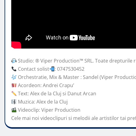
Studio: ® Viper Production™ SRL. Toate drepturile r
Contact solist
: 0747530452
Orchestratie, Mix & Master : Sandel (Viper Producti
Acordeon: Andrei Crapu’
Text: Alex de la Cluj si Danut Arcan
Muzica: Alex de la Cluj
Videoclip: Viper Production
Cele mai noi videoclipuri si melodii ale artistilor tai pre