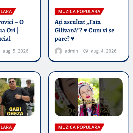
ULARA
MUZICA POPULARA
ovici – O
Ați ascultat „Fata
a Ori |
Gilivană”? ♥️ Cum vi se
icial
pare? ♥️
aug. 5, 2026
admin
aug. 4, 2026
ULARA
MUZICA POPULARA