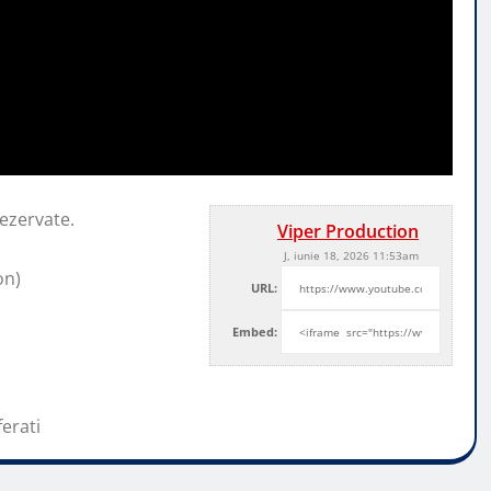
ezervate.
Viper Production
J, iunie 18, 2026 11:53am
on)
URL:
Embed:
ferati