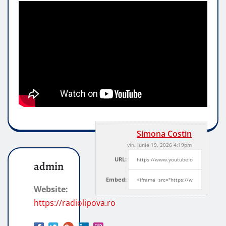
Simona Costin
vin, iunie 19, 2026 4:19pm
URL:
admin
Embed:
Website:
https://radiolipova.ro