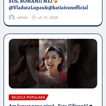
SUS, ROMÂNII MEI
@VladutaLupau&@katiaivanofficial
admin
iul. 31, 2026
MUZICA POPULARA
Am lansat noua piesă „Fata Gilivană” ♥️