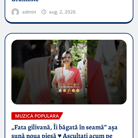
admin
aug. 2, 2026
MUZICA POPULARA
„Fata gilivană, Îi băgată în seamă” așa
sună noua piesă ♥️ Ascultați acum pe