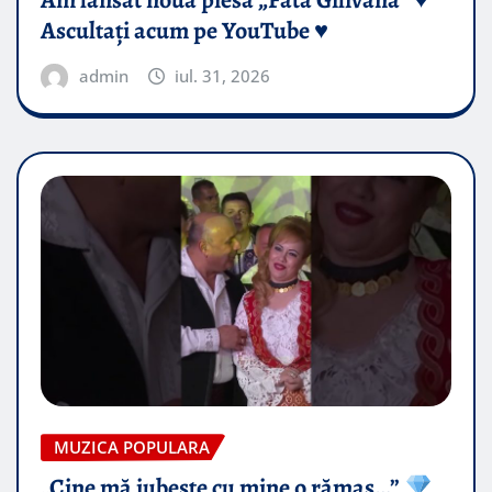
Ascultați acum pe YouTube ♥️
admin
iul. 31, 2026
MUZICA POPULARA
„Cine mă iubește cu mine o rămas…”