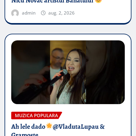
Nicu Novac artistul Banatului
admin
aug. 2, 2026
MUZICA POPULARA
Ah lele dado​
@VladutaLupau &
Gramoste