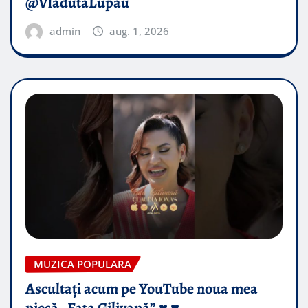
@VladutaLupau
admin
aug. 1, 2026
MUZICA POPULARA
Ascultați acum pe YouTube noua mea