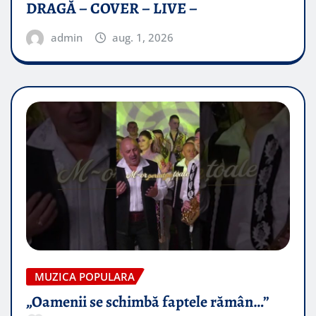
DRAGĂ – COVER – LIVE –
admin
aug. 1, 2026
MUZICA POPULARA
„Oamenii se schimbă faptele rămân…”