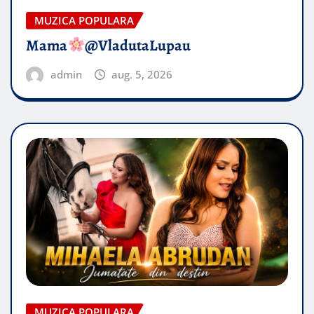
MUZICA POPULARA
Mama
@VladutaLupau
admin
aug. 5, 2026
MUZICA POPULARA