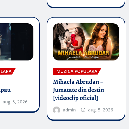
ULARA
MUZICA POPULARA
Mihaela Abrudan –
upau
Jumatate din destin
[videoclip oficial]
aug. 5, 2026
admin
aug. 5, 2026