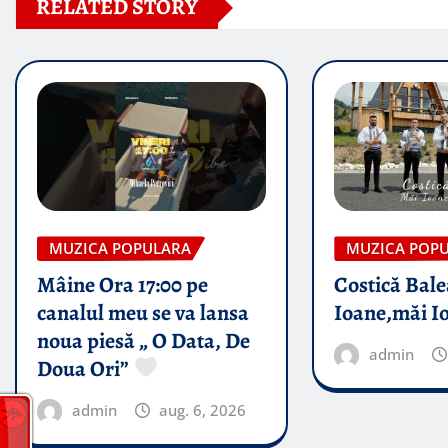
RELATED STORY
MUZICA POPULARA
MUZICA POP
Mâine Ora 17:00 pe
Costică Bale
canalul meu se va lansa
Ioane,măi I
noua piesă „ O Data, De
admin
Doua Ori”
admin
aug. 6, 2026