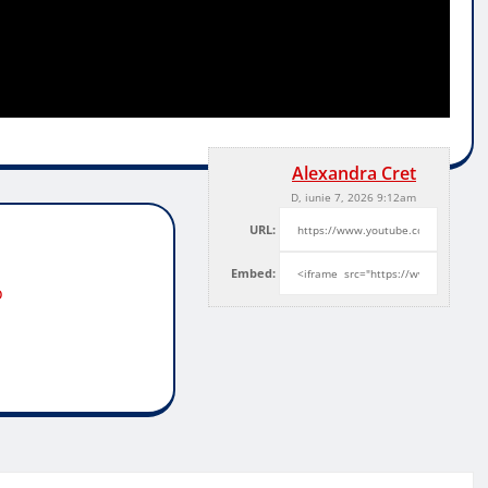
Alexandra Cret
D, iunie 7, 2026 9:12am
URL:
Embed:
o