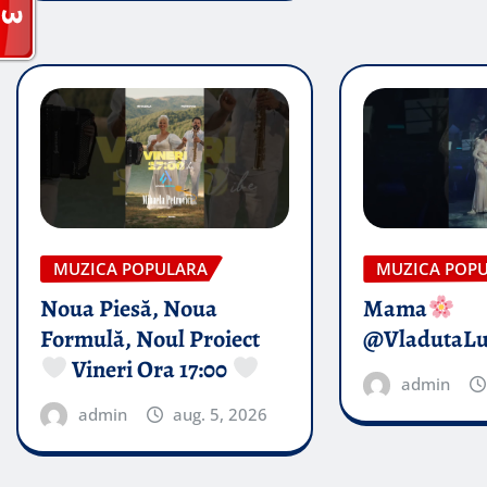
MUZICA POPULARA
MUZICA POP
Noua Piesă, Noua
Mama
Formulă, Noul Proiect
@VladutaL
Vineri Ora 17:00
admin
admin
aug. 5, 2026