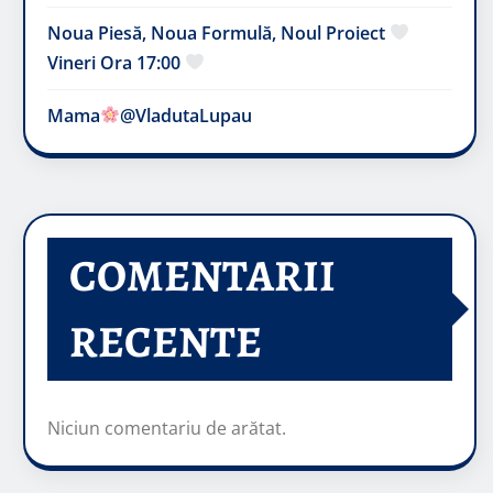
Noua Piesă, Noua Formulă, Noul Proiect
Vineri Ora 17:00
Mama
@VladutaLupau
COMENTARII
RECENTE
Niciun comentariu de arătat.