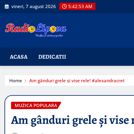
Skip
vineri, 7 august 2026
5:42:54 AM
to
content
ACASA
DEDICATII
Home
Am gânduri grele și vise rele! #alexandracret
MUZICA POPULARA
Am gânduri grele și vise 