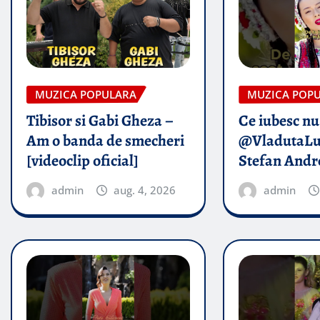
MUZICA POPULARA
MUZICA POP
Tibisor si Gabi Gheza –
Ce iubesc nu
Am o banda de smecheri
@VladutaLu
[videoclip oficial]
Stefan Andr
admin
aug. 4, 2026
admin