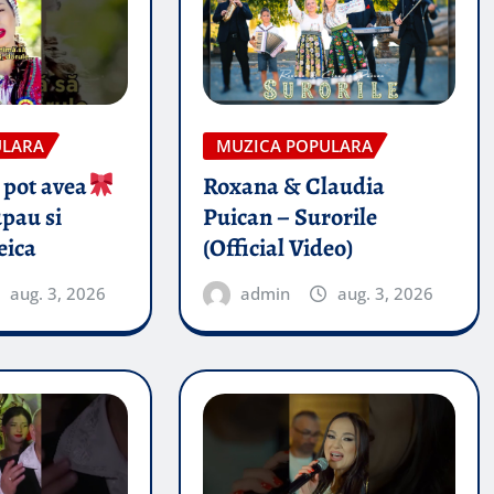
ULARA
MUZICA POPULARA
 pot avea
Roxana & Claudia
pau si
Puican – Surorile
eica
(Official Video)
aug. 3, 2026
admin
aug. 3, 2026