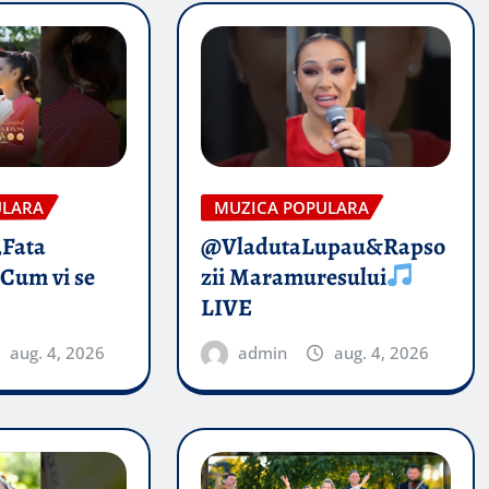
ULARA
MUZICA POPULARA
„Fata
@VladutaLupau&Rapso
 Cum vi se
zii Maramuresului
LIVE
aug. 4, 2026
admin
aug. 4, 2026