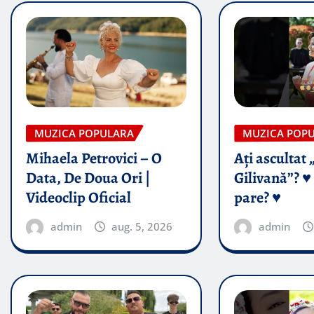
MUZICA POPULARA
MUZICA POP
Mihaela Petrovici – O
Ați ascultat 
Data, De Doua Ori |
Gilivană”? ♥️
Videoclip Oficial
pare? ♥️
admin
aug. 5, 2026
admin