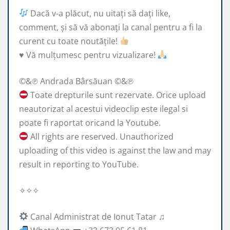
Dacă v-a plăcut, nu uitați să dați like,
comment, și să vă abonați la canal pentru a fi la
curent cu toate noutățile!
♥️
Vă mulțumesc pentru vizualizare!
©&℗ Andrada Bârsăuan ©&℗
Toate drepturile sunt rezervate. Orice upload
neautorizat al acestui videoclip este ilegal si
poate fi raportat oricand la Youtube.
All rights are reserved. Unauthorized
uploading of this video is against the law and may
result in reporting to YouTube.
✧✧✧
Canal Administrat de Ionut Tatar ♫