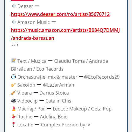
Deezer
https://www.deezer.com/ro/artist/85670712
Amazon Music
https://music.amazon.com/artists/B084Q7DMMJ
/andrada-barsauan
***
Text / Muzica
Claudiu Toma / Andrada
Bârsăuan / Eco Records
Orchestrație, mix & master
@EcoRecords29
Saxofon
​@LazarArman
Vioara
Darius Stoica
Videoclip
Catalin Chiș
Machaj / Par
LeeLee Makeup / Geta Pop
Rochie
Adelina Boie
Locatie
Complex Prezido by JV