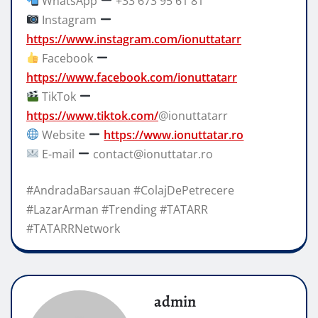
WhatsApp
+33 673 95 61 81
Instagram
https://www.instagram.com/ionuttatarr
Facebook
https://www.facebook.com/ionuttatarr
TikTok
https://www.tiktok.com/
@ionuttatarr
Website
https://www.ionuttatar.ro
E-mail
contact@ionuttatar.ro
#AndradaBarsauan #ColajDePetrecere
#LazarArman #Trending #TATARR
#TATARRNetwork
admin