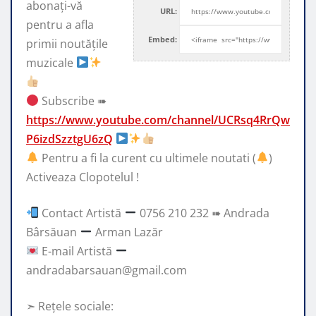
abonați-vă
URL:
pentru a afla
Embed:
primii noutățile
muzicale
Subscribe ➠
https://www.youtube.com/channel/UCRsq4RrQw
P6izdSzztgU6zQ
Pentru a fi la curent cu ultimele noutati (
)
Activeaza Clopotelul !
Contact Artistă
0756 210 232 ➠ Andrada
Bârsăuan
Arman Lazăr
E-mail Artistă
andradabarsauan@gmail.com
➣ Rețele sociale: