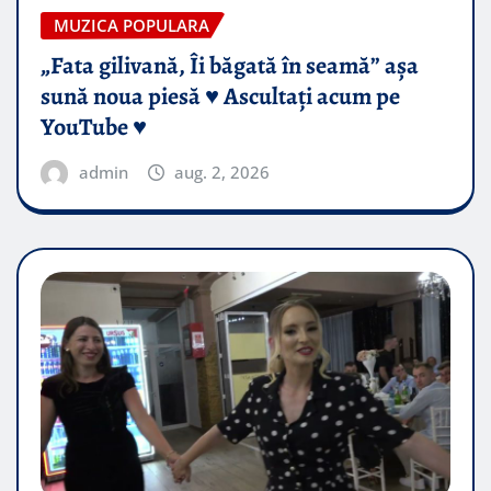
MUZICA POPULARA
„Fata gilivană, Îi băgată în seamă” așa
sună noua piesă ♥️ Ascultați acum pe
YouTube ♥️
admin
aug. 2, 2026