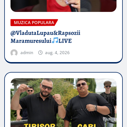
MUZICA POPULARA
@VladutaLupau&Rapsozii
Maramuresului
LIVE
admin
aug. 4, 2026