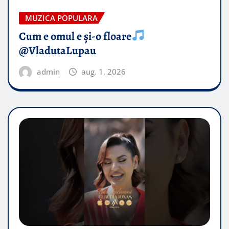
MUZICA POPULARA
Cum e omul e și-o floare
@VladutaLupau
admin
aug. 1, 2026