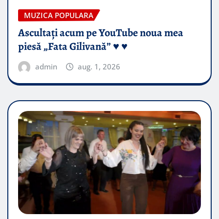
MUZICA POPULARA
Ascultați acum pe YouTube noua mea
piesă „Fata Gilivană” ♥️ ♥️
admin
aug. 1, 2026