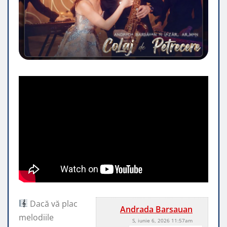
Dacă vă plac
Andrada Barsauan
melodiile
S, iunie 6, 2026 11:57am