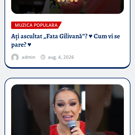
MUZICA POPULARA
Ați ascultat „Fata Gilivană”? ♥️ Cum vi se
pare? ♥️
admin
aug. 4, 2026