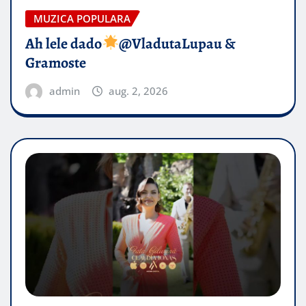
MUZICA POPULARA
Ah lele dado​
@VladutaLupau &
Gramoste
admin
aug. 2, 2026