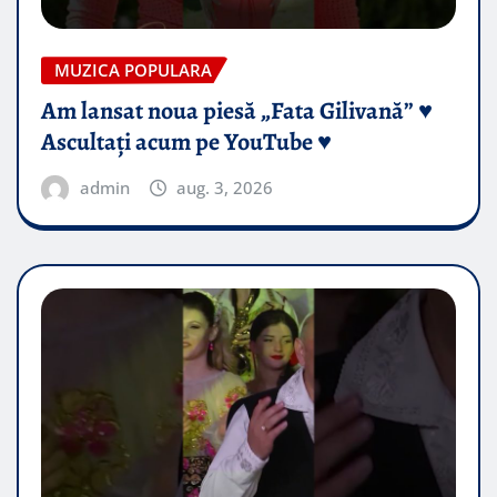
MUZICA POPULARA
Am lansat noua piesă „Fata Gilivană” ♥️
Ascultați acum pe YouTube ♥️
admin
aug. 3, 2026