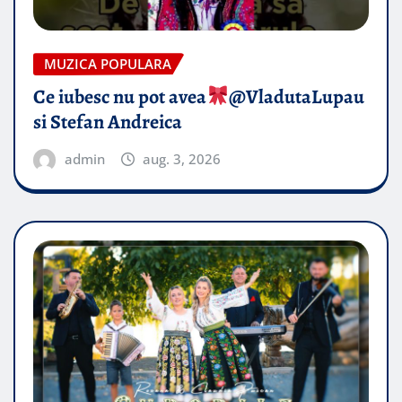
MUZICA POPULARA
Ce iubesc nu pot avea
​@VladutaLupau
si Stefan Andreica
admin
aug. 3, 2026