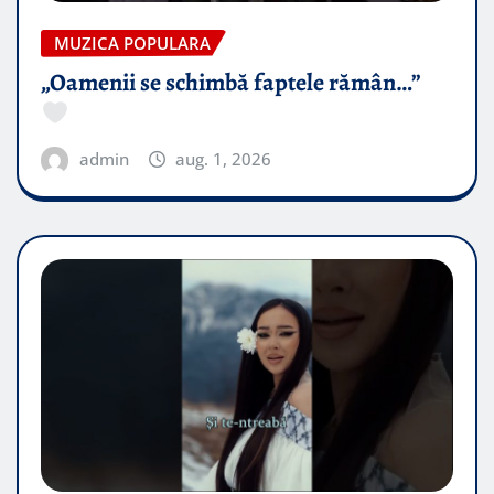
MUZICA POPULARA
„Oamenii se schimbă faptele rămân…”
admin
aug. 1, 2026