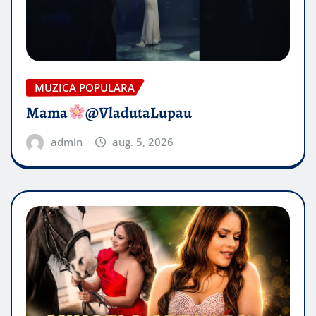
MUZICA POPULARA
Mama
@VladutaLupau
admin
aug. 5, 2026