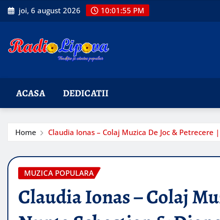
Skip
joi, 6 august 2026
10:01:56 PM
to
content
ACASA
DEDICATII
Home
Claudia Ionas – Colaj Muzica De Joc & Petrecere
MUZICA POPULARA
Claudia Ionas – Colaj Muz