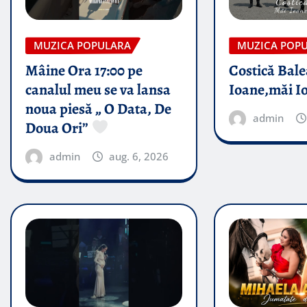
MUZICA POPULARA
MUZICA POP
Mâine Ora 17:00 pe
Costică Bale
canalul meu se va lansa
Ioane,măi I
noua piesă „ O Data, De
admin
Doua Ori”
admin
aug. 6, 2026