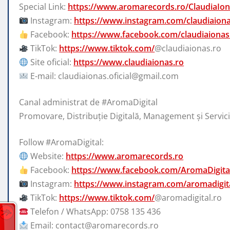
Special Link:
https://www.aromarecords.ro/ClaudiaIo
Instagram:
https://www.instagram.com/claudiaiona
Facebook:
https://www.facebook.com/claudiaionas
TikTok:
https://www.tiktok.com/
@claudiaionas.ro
Site oficial:
https://www.claudiaionas.ro
E-mail: claudiaionas.oficial@gmail.com
Canal administrat de #AromaDigital
Promovare, Distribuție Digitală, Management și Servi
Follow #AromaDigital:
Website:
https://www.aromarecords.ro
Facebook:
https://www.facebook.com/AromaDigita
Instagram:
https://www.instagram.com/aromadigita
TikTok:
https://www.tiktok.com/
@aromadigital.ro
Telefon / WhatsApp: 0758 135 436
Email: contact@aromarecords.ro