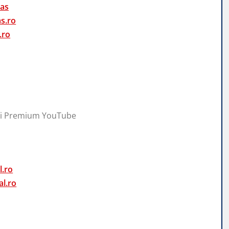
nas
s.ro
.ro
cii Premium YouTube
l.ro
l.ro