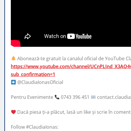
Abonează-te gratuit la canalul oficial de YouTube Cl
https://www.youtube.com/channel/UCnPLInd_X3AO4
sub_confirmation=1
@ClaudiaIonasOficial
Pentru Evenimente
0743 396 451
contact.claudi
Dacă piesa ți-a plăcut, lasă un like și scrie în comenta
Follow #ClaudiaIonas: