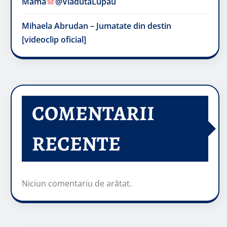
Mama
@VladutaLupau
Mihaela Abrudan – Jumatate din destin
[videoclip oficial]
COMENTARII
RECENTE
Niciun comentariu de arătat.