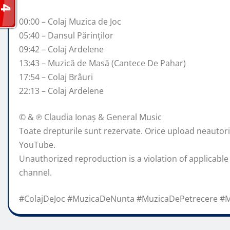
00:00 – Colaj Muzica de Joc
05:40 – Dansul Părinților
09:42 – Colaj Ardelene
13:43 – Muzică de Masă (Cantece De Pahar)
17:54 – Colaj Brâuri
22:13 – Colaj Ardelene
© & ℗ Claudia Ionaș & General Music
Toate drepturile sunt rezervate. Orice upload neautorizat
YouTube.
Unauthorized reproduction is a violation of applicable
channel.
#ColajDeJoc #MuzicaDeNunta #MuzicaDePetrecere #