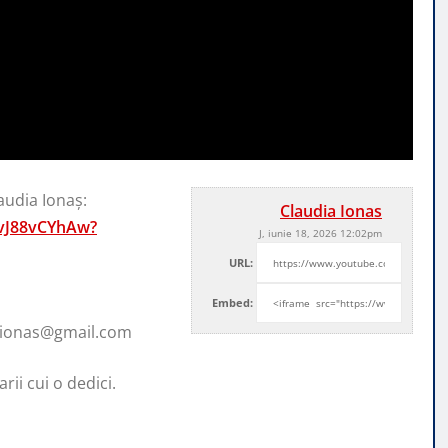
audia Ionaș:
Claudia Ionas
vJ88vCYhAw?
J, iunie 18, 2026 12:02pm
URL:
Embed:
aionas@gmail.com
rii cui o dedici.