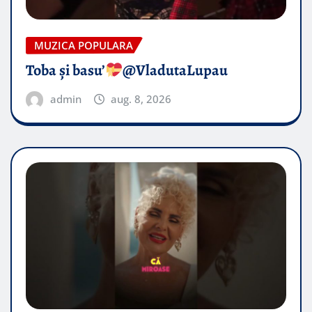
MUZICA POPULARA
Toba și basu’
@VladutaLupau
admin
aug. 8, 2026