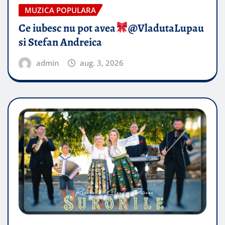
MUZICA POPULARA
Ce iubesc nu pot avea
​@VladutaLupau
si Stefan Andreica
admin
aug. 3, 2026