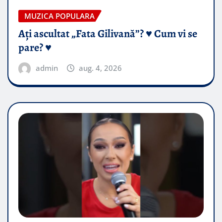
MUZICA POPULARA
Ați ascultat „Fata Gilivană”? ♥️ Cum vi se
pare? ♥️
admin
aug. 4, 2026