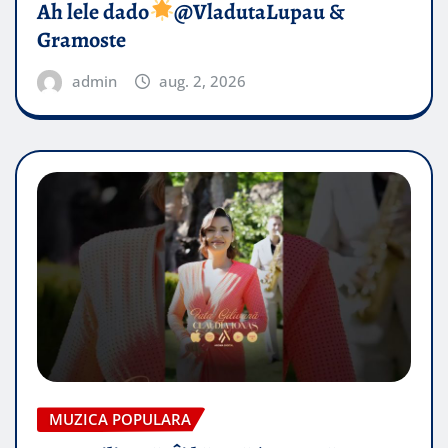
Ah lele dado​
@VladutaLupau &
Gramoste
admin
aug. 2, 2026
MUZICA POPULARA