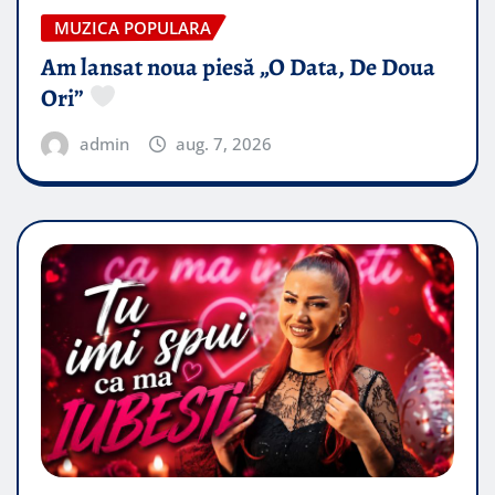
MUZICA POPULARA
Am lansat noua piesă „O Data, De Doua
Ori”
admin
aug. 7, 2026