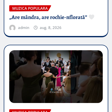
MUZICA POPULARA
„Are mândra, are rochie-nflorată”
admin
aug. 8, 2026