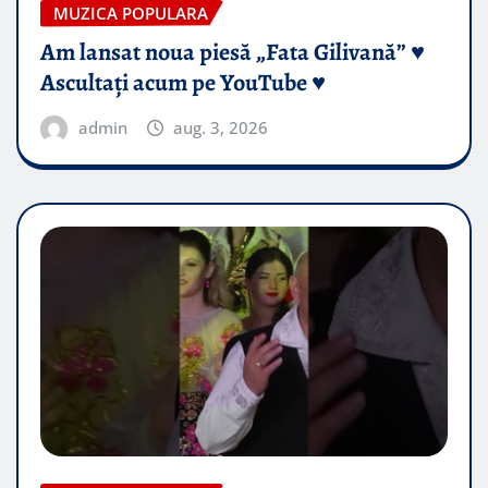
MUZICA POPULARA
Am lansat noua piesă „Fata Gilivană” ♥️
Ascultați acum pe YouTube ♥️
admin
aug. 3, 2026