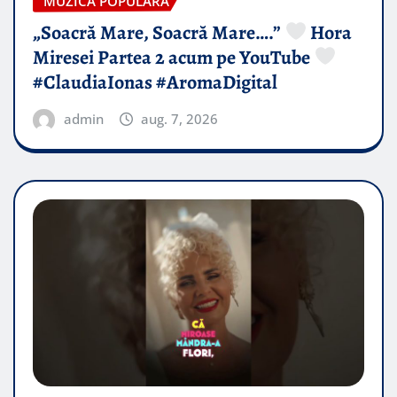
MUZICA POPULARA
„Soacră Mare, Soacră Mare….”
Hora
Miresei Partea 2 acum pe YouTube
#ClaudiaIonas #AromaDigital
admin
aug. 7, 2026