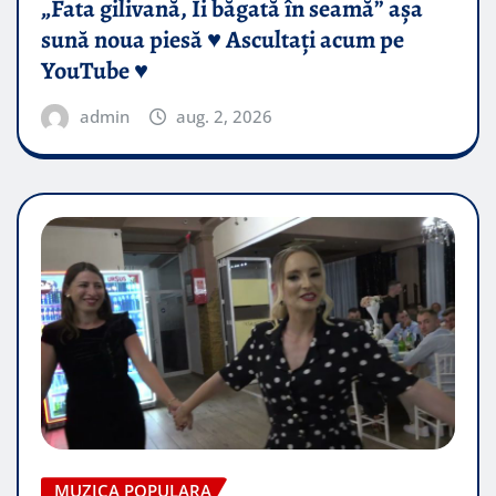
„Fata gilivană, Îi băgată în seamă” așa
sună noua piesă ♥️ Ascultați acum pe
YouTube ♥️
admin
aug. 2, 2026
MUZICA POPULARA