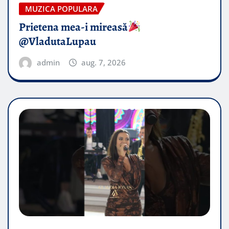
MUZICA POPULARA
Prietena mea-i mireasă​
@VladutaLupau
admin
aug. 7, 2026