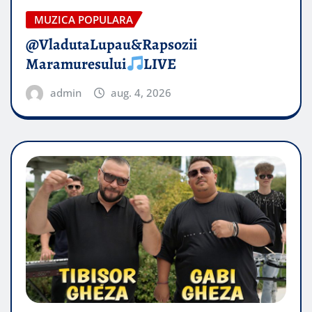
MUZICA POPULARA
@VladutaLupau&Rapsozii
Maramuresului
LIVE
admin
aug. 4, 2026