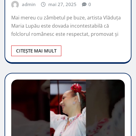
admin
mai 27, 2025
0
Mai mereu cu zâmbetul pe buze, artista Vlăduța
Maria Lupău este dovada incontestabilă că
folclorul românesc este respectat, promovat şi
CITEȘTE MAI MULT