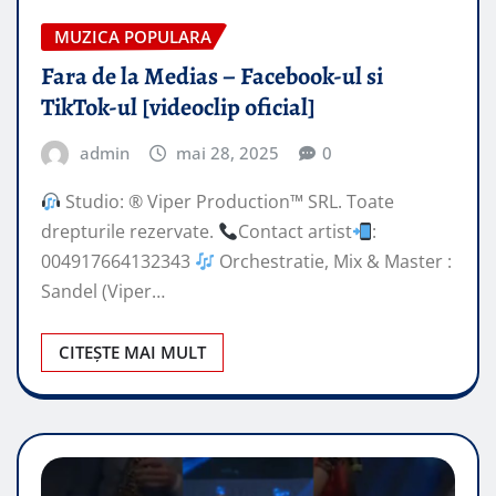
MUZICA POPULARA
Fara de la Medias – Facebook-ul si
TikTok-ul [videoclip oficial]
admin
mai 28, 2025
0
Studio: ® Viper Production™ SRL. Toate
drepturile rezervate.
Contact artist
:
004917664132343
Orchestratie, Mix & Master :
Sandel (Viper…
CITEȘTE MAI MULT