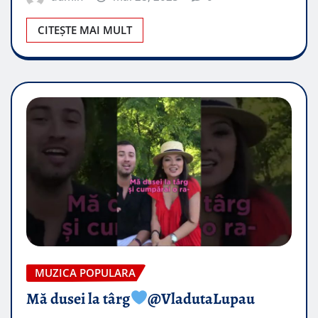
CITEȘTE MAI MULT
MUZICA POPULARA
Mă dusei la târg
@VladutaLupau