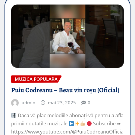
MUZICA POPULARA
Puiu Codreanu – Beau vin roșu (Oficial)
admin
mai 23, 2025
0
Daca vă plac melodiile abonați-vă pentru a afla
primii noutățile muzicale
Subscribe ➠
https://www.youtube.com/@PuiuCodreanuOfficia