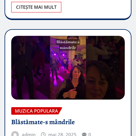
CITEȘTE MAI MULT
MUZICA POPULARA
Blăstămate-s mândrile
admin
mai 28, 2025
0