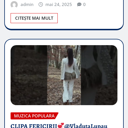
admin
mai 24, 2025
0
CITEȘTE MAI MULT
MUZICA POPULARA
CLIPA FERICIRII
@VladutaLupau