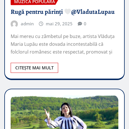
MUZICA POPULARA
Rugă pentru părinți
@VladutaLupau
admin
mai 29, 2025
0
Mai mereu cu zâmbetul pe buze, artista Vlăduța
Maria Lupău este dovada incontestabilă că
folclorul românesc este respectat, promovat şi
CITEȘTE MAI MULT