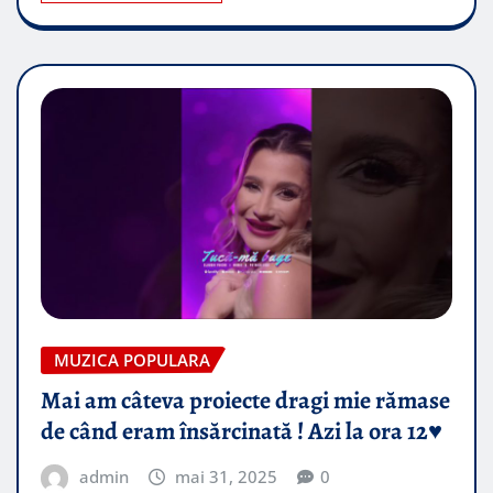
MUZICA POPULARA
Mai am câteva proiecte dragi mie rămase
de când eram însărcinată ! Azi la ora 12♥️
admin
mai 31, 2025
0