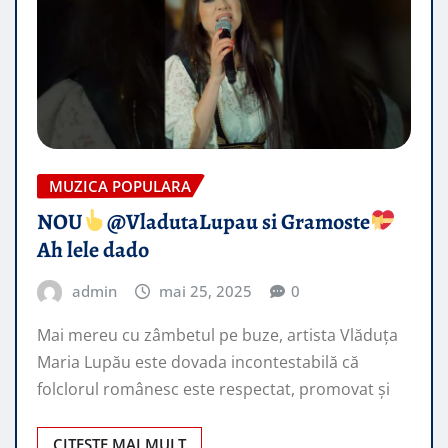
MUZICA POPULARA
NOU
@VladutaLupau si Gramoste
Ah lele dado
admin
mai 25, 2025
0
Mai mereu cu zâmbetul pe buze, artista Vlăduța
Maria Lupău este dovada incontestabilă că
folclorul românesc este respectat, promovat şi
CITEȘTE MAI MULT