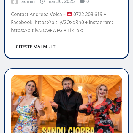
admin
mai 30, 2025
0
Contact Andreea Voica –
0722 208 619
♦️
Facebook: https://bit.ly/2OxqRn0
♦️
Instagram:
https://bit.ly/2OwFWFG
♦️
TikTok:
CITEȘTE MAI MULT