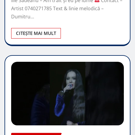
Ilie Sădeanu – Am trăit și eu pe lume
Contact –
Artist 0740271785 Text & linie melodică –
Dumitru…
CITEȘTE MAI MULT