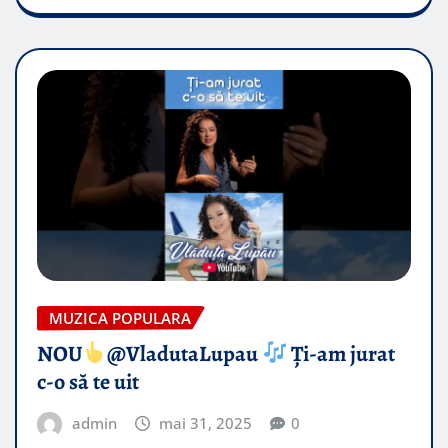
MUZICA POPULARA
NOU
@VladutaLupau
Ți-am jurat
c-o să te uit
admin
mai 31, 2025
0