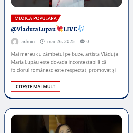
MUZICA POPULARA
​@VladutaLupau
LIVE
admin
mai 26, 2025
0
Mai mereu cu zâmbetul pe buze, artista Vlăduța
Maria Lupău este dovada incontestabilă că
folclorul românesc este respectat, promovat şi
CITEȘTE MAI MULT