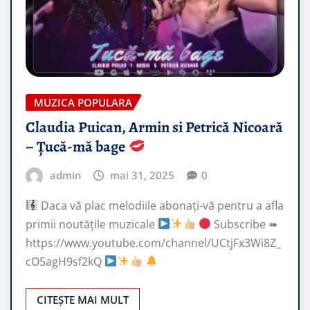
MUZICA POPULARA
Claudia Puican, Armin si Petrică Nicoară
– Țucă-mă bage
admin
mai 31, 2025
0
Daca vă plac melodiile abonați-vă pentru a afla
primii noutățile muzicale
Subscribe ➠
https://www.youtube.com/channel/UCtjFx3Wi8Z_
cO5agH9sf2kQ
CITEȘTE MAI MULT