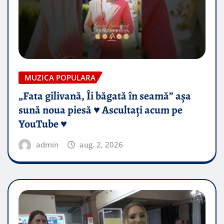
MUZICA POPULARA
„Fata gilivană, Îi băgată în seamă” așa
sună noua piesă ♥️ Ascultați acum pe
YouTube ♥️
admin
aug. 2, 2026