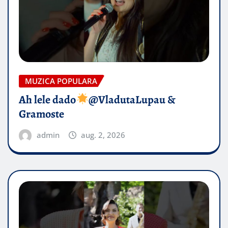
MUZICA POPULARA
Ah lele dado​
@VladutaLupau &
Gramoste
admin
aug. 2, 2026