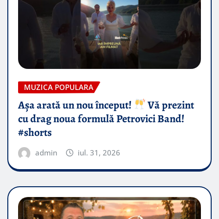
MUZICA POPULARA
Așa arată un nou început!
Vă prezint
cu drag noua formulă Petrovici Band!
#shorts
admin
iul. 31, 2026