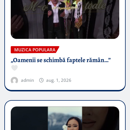
MUZICA POPULARA
„Oamenii se schimbă faptele rămân…”
admin
aug. 1, 2026