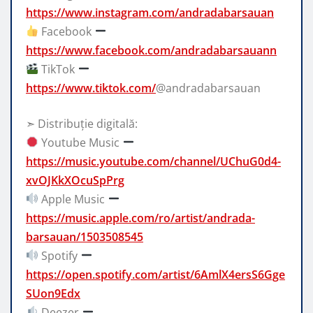
https://www.instagram.com/andradabarsauan
Facebook
https://www.facebook.com/andradabarsauann
TikTok
https://www.tiktok.com/
@andradabarsauan
➣ Distribuție digitală:
Youtube Music
https://music.youtube.com/channel/UChuG0d4-
xvOJKkXOcuSpPrg
Apple Music
https://music.apple.com/ro/artist/andrada-
barsauan/1503508545
Spotify
https://open.spotify.com/artist/6AmlX4ersS6Gge
SUon9Edx
Deezer