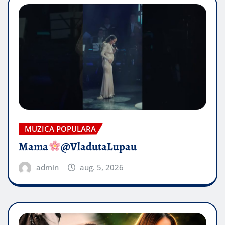
MUZICA POPULARA
Mama
@VladutaLupau
admin
aug. 5, 2026