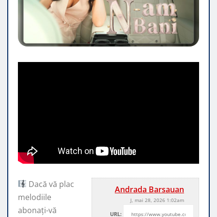
Dacă vă plac
Andrada Barsauan
melodiile
J, mai 28, 2026 1:02am
abonați-vă
URL: