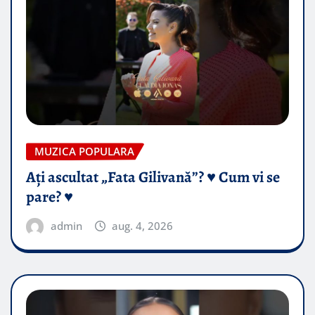
MUZICA POPULARA
Ați ascultat „Fata Gilivană”? ♥️ Cum vi se
pare? ♥️
admin
aug. 4, 2026