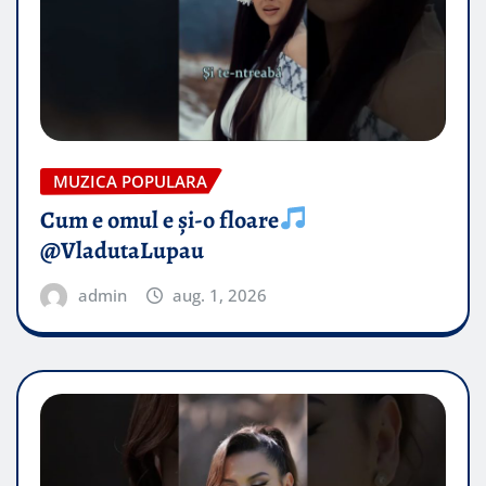
MUZICA POPULARA
Cum e omul e și-o floare
@VladutaLupau
admin
aug. 1, 2026