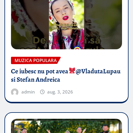
MUZICA POPULARA
Ce iubesc nu pot avea
​@VladutaLupau
si Stefan Andreica
admin
aug. 3, 2026