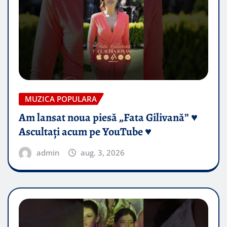
MUZICA POPULARA
Am lansat noua piesă „Fata Gilivană” ♥️
Ascultați acum pe YouTube ♥️
admin
aug. 3, 2026