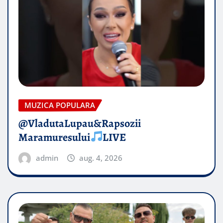
MUZICA POPULARA
@VladutaLupau&Rapsozii
Maramuresului
LIVE
admin
aug. 4, 2026