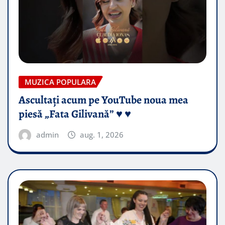
MUZICA POPULARA
Ascultați acum pe YouTube noua mea
piesă „Fata Gilivană” ♥️ ♥️
admin
aug. 1, 2026