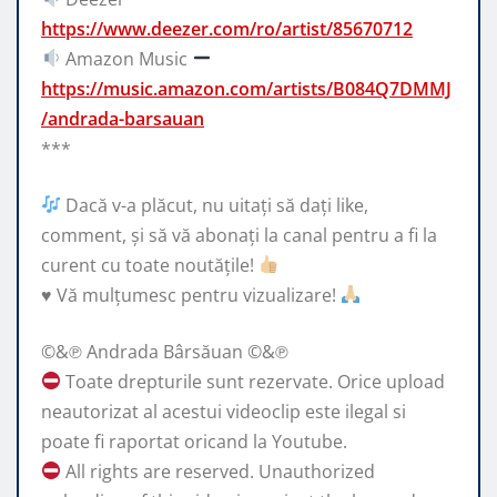
https://www.deezer.com/ro/artist/85670712
Amazon Music
https://music.amazon.com/artists/B084Q7DMMJ
/andrada-barsauan
***
Dacă v-a plăcut, nu uitați să dați like,
comment, și să vă abonați la canal pentru a fi la
curent cu toate noutățile!
♥️
Vă mulțumesc pentru vizualizare!
©&℗ Andrada Bârsăuan ©&℗
Toate drepturile sunt rezervate. Orice upload
neautorizat al acestui videoclip este ilegal si
poate fi raportat oricand la Youtube.
All rights are reserved. Unauthorized