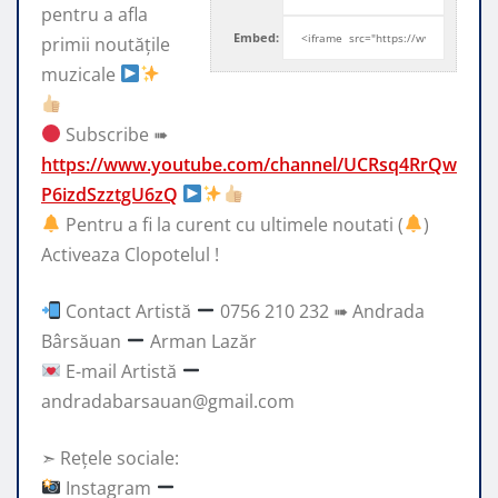
pentru a afla
Embed:
primii noutățile
muzicale
Subscribe ➠
https://www.youtube.com/channel/UCRsq4RrQw
P6izdSzztgU6zQ
Pentru a fi la curent cu ultimele noutati (
)
Activeaza Clopotelul !
Contact Artistă
0756 210 232 ➠ Andrada
Bârsăuan
Arman Lazăr
E-mail Artistă
andradabarsauan@gmail.com
➣ Rețele sociale:
Instagram