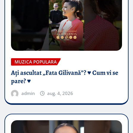
MUZICA POPULARA
Ați ascultat „Fata Gilivană”? ♥️ Cum vi se
pare? ♥️
admin
aug. 4, 2026