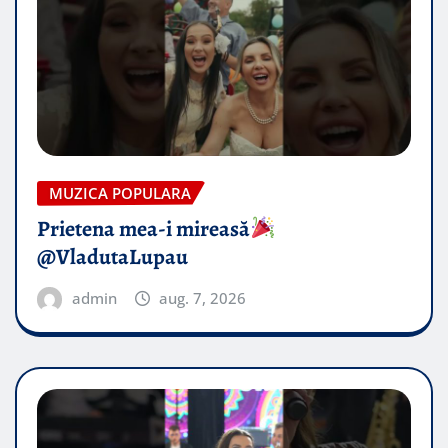
MUZICA POPULARA
Prietena mea-i mireasă​
@VladutaLupau
admin
aug. 7, 2026