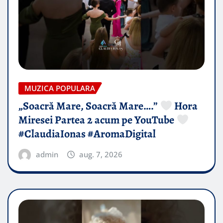
MUZICA POPULARA
„Soacră Mare, Soacră Mare….”
Hora
Miresei Partea 2 acum pe YouTube
#ClaudiaIonas #AromaDigital
admin
aug. 7, 2026