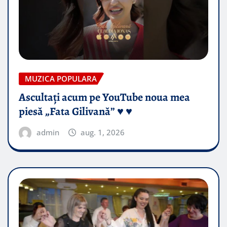
MUZICA POPULARA
Ascultați acum pe YouTube noua mea
piesă „Fata Gilivană” ♥️ ♥️
admin
aug. 1, 2026