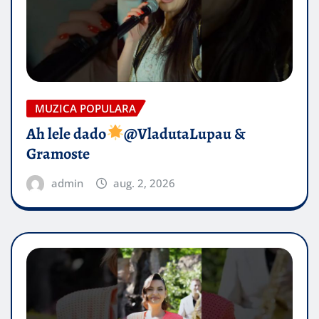
MUZICA POPULARA
Ah lele dado​
@VladutaLupau &
Gramoste
admin
aug. 2, 2026