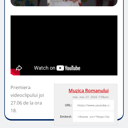
Premiera
Muzica Romanului
videoclipului joi
mie, mai 27, 2026 7:08am
27.06 de la ora
URL:
18.
Embed: