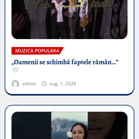
MUZICA POPULARA
„Oamenii se schimbă faptele rămân…”
admin
aug. 1, 2026