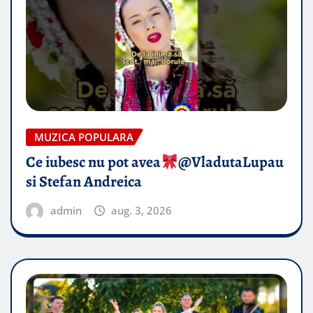
MUZICA POPULARA
Ce iubesc nu pot avea
​@VladutaLupau
si Stefan Andreica
admin
aug. 3, 2026