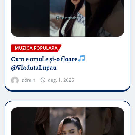
MUZICA POPULARA
Cum e omul e și-o floare
@VladutaLupau
admin
aug. 1, 2026