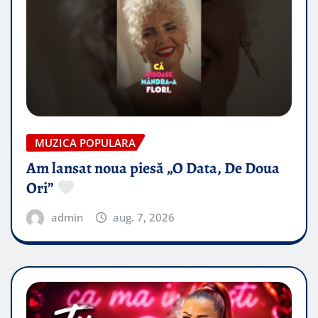
MUZICA POPULARA
Am lansat noua piesă „O Data, De Doua
Ori”
admin
aug. 7, 2026