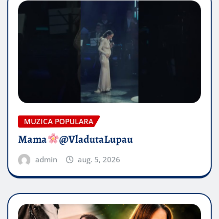
MUZICA POPULARA
Mama
@VladutaLupau
admin
aug. 5, 2026