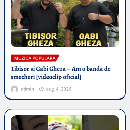
MUZICA POPULARA
Tibisor si Gabi Gheza – Am o banda de
smecheri [videoclip oficial]
admin
aug. 4, 2026