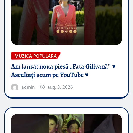
MUZICA POPULARA
Am lansat noua piesă „Fata Gilivană” ♥️
Ascultați acum pe YouTube ♥️
admin
aug. 3, 2026