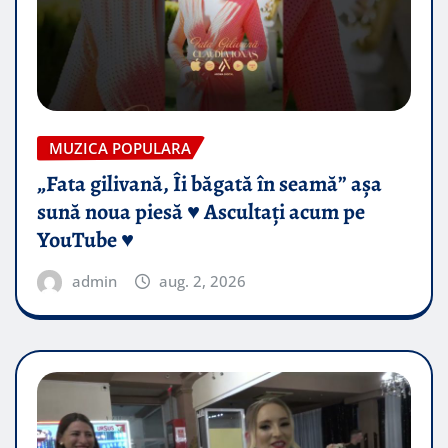
MUZICA POPULARA
„Fata gilivană, Îi băgată în seamă” așa
sună noua piesă ♥️ Ascultați acum pe
YouTube ♥️
admin
aug. 2, 2026