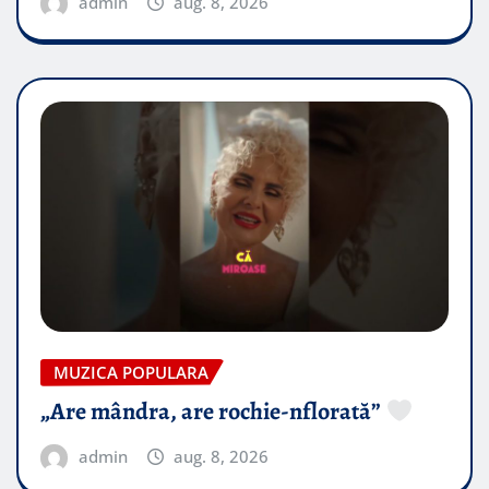
admin
aug. 8, 2026
MUZICA POPULARA
„Are mândra, are rochie-nflorată”
admin
aug. 8, 2026