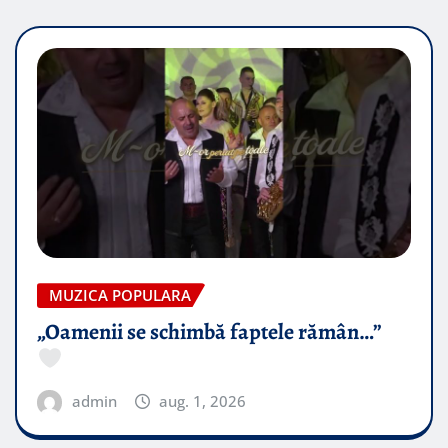
MUZICA POPULARA
„Oamenii se schimbă faptele rămân…”
admin
aug. 1, 2026