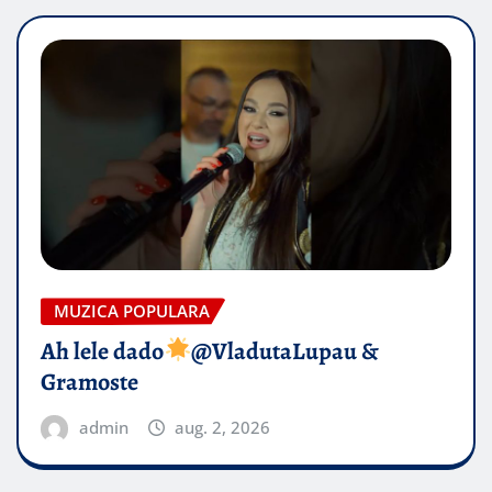
MUZICA POPULARA
Ah lele dado​
@VladutaLupau &
Gramoste
admin
aug. 2, 2026