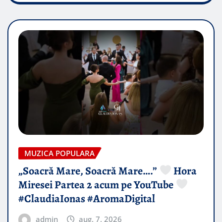
MUZICA POPULARA
„Soacră Mare, Soacră Mare….”
Hora
Miresei Partea 2 acum pe YouTube
#ClaudiaIonas #AromaDigital
admin
aug. 7, 2026