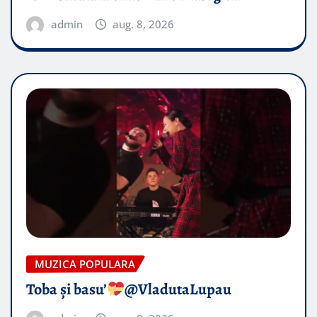
admin
aug. 8, 2026
MUZICA POPULARA
Toba și basu’
@VladutaLupau