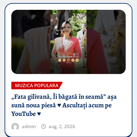
MUZICA POPULARA
„Fata gilivană, Îi băgată în seamă” așa
sună noua piesă ♥️ Ascultați acum pe
YouTube ♥️
admin
aug. 2, 2026