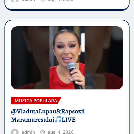
MUZICA POPULARA
@VladutaLupau&Rapsozii
Maramuresului
LIVE
admin
aug. 4, 2026