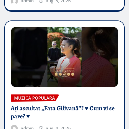
admin
aug. 5, 2026
MUZICA POPULARA
Ați ascultat „Fata Gilivană”? ♥️ Cum vi se
pare? ♥️
admin
aug. 4, 2026