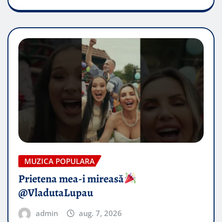
MUZICA POPULARA
Prietena mea-i mireasă​
@VladutaLupau
admin
aug. 7, 2026