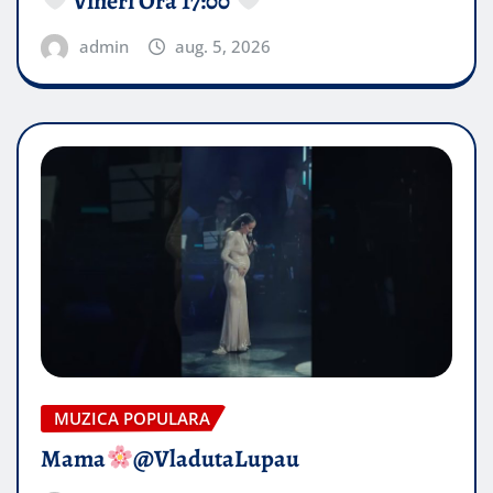
Vineri Ora 17:00
admin
aug. 5, 2026
MUZICA POPULARA
Mama
@VladutaLupau