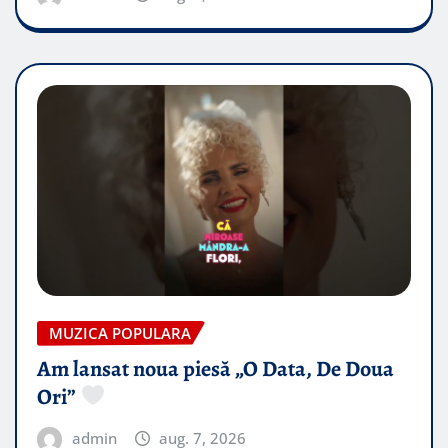
MUZICA POPULARA
Am lansat noua piesă „O Data, De Doua
Ori”
admin
aug. 7, 2026