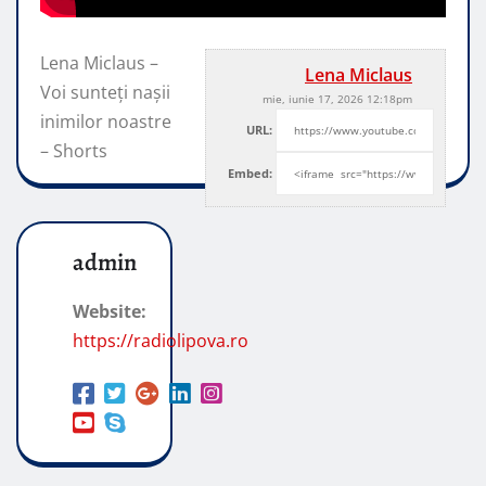
Lena Miclaus –
Lena Miclaus
Voi sunteți nașii
mie, iunie 17, 2026 12:18pm
inimilor noastre
URL:
– Shorts
Embed:
admin
Website:
https://radiolipova.ro