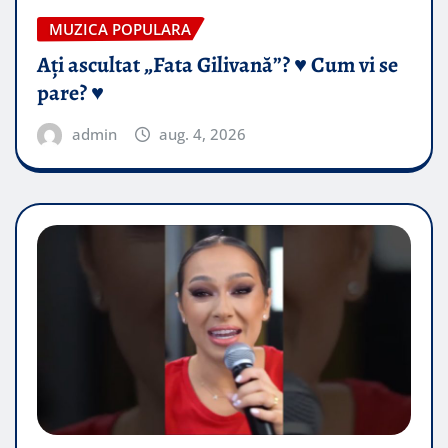
MUZICA POPULARA
Ați ascultat „Fata Gilivană”? ♥️ Cum vi se
pare? ♥️
admin
aug. 4, 2026