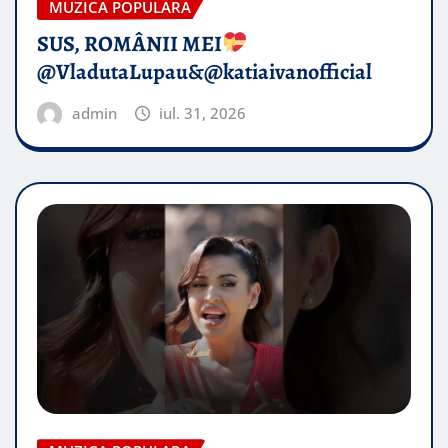
MUZICA POPULARA
SUS, ROMÂNII MEI
@VladutaLupau&@katiaivanofficial
admin
iul. 31, 2026