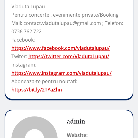
Vladuta Lupau
Pentru concerte , evenimente private/Booking
Mail: contact.vladutalupau@gmail.com ; Telefon:
0736 762 722
Facebook:
https://www.facebook.com/vladutalupau/
Twiter:
https://twitter.com/VladutaLupau/
Instagram:
https://www.instagram.com/vladutalupau/
Aboneaza-te pentru noutati:
https://bit.ly/2TYaZhn
admin
Website: