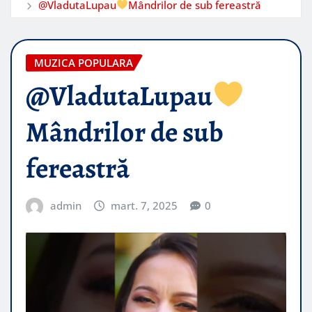
​@VladutaLupau
Mândrilor de sub fereastră
MUZICA POPULARA
​@VladutaLupau
Mândrilor de sub
fereastră
admin
mart. 7, 2025
0