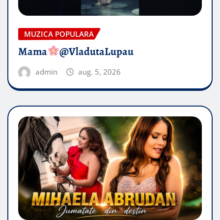
MUZICA POPULARA
Mama
@VladutaLupau
admin
aug. 5, 2026