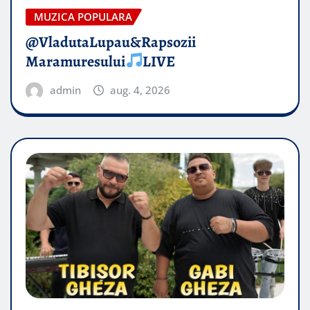
MUZICA POPULARA
@VladutaLupau&Rapsozii
Maramuresului
LIVE
admin
aug. 4, 2026