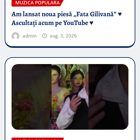
MUZICA POPULARA
Am lansat noua piesă „Fata Gilivană” ♥️
Ascultați acum pe YouTube ♥️
admin
aug. 3, 2026