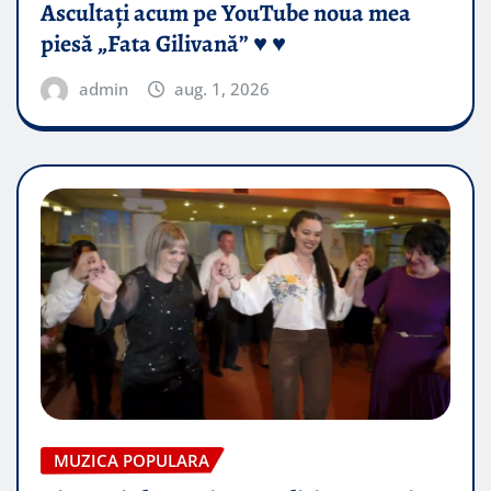
Ascultați acum pe YouTube noua mea
piesă „Fata Gilivană” ♥️ ♥️
admin
aug. 1, 2026
MUZICA POPULARA