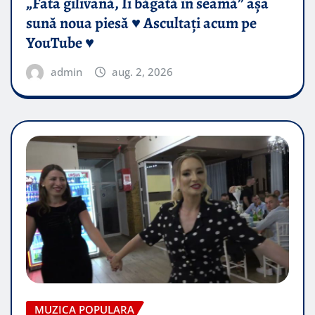
„Fata gilivană, Îi băgată în seamă” așa
sună noua piesă ♥️ Ascultați acum pe
YouTube ♥️
admin
aug. 2, 2026
MUZICA POPULARA