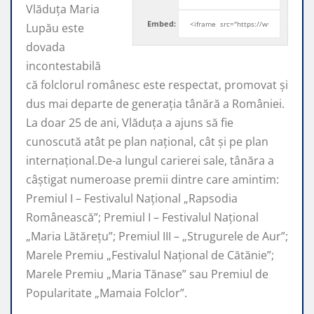
Vlăduța Maria
Embed:
Lupău este
dovada
incontestabilă
că folclorul românesc este respectat, promovat şi
dus mai departe de generaţia tânără a României.
La doar 25 de ani, Vlăduța a ajuns să fie
cunoscută atât pe plan naţional, cât şi pe plan
internaţional.De-a lungul carierei sale, tânăra a
câştigat numeroase premii dintre care amintim:
Premiul I – Festivalul Național „Rapsodia
Românească”; Premiul I – Festivalul Național
„Maria Lătărețu”; Premiul III – „Strugurele de Aur”;
Marele Premiu „Festivalul Național de Cătănie”;
Marele Premiu „Maria Tănase” sau Premiul de
Popularitate „Mamaia Folclor”.