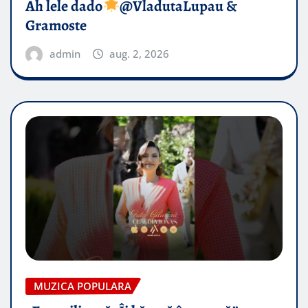
Ah lele dado​
@VladutaLupau &
Gramoste
admin
aug. 2, 2026
MUZICA POPULARA