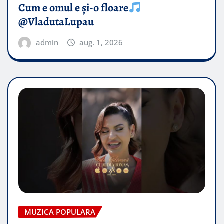
Cum e omul e și-o floare
@VladutaLupau
admin
aug. 1, 2026
MUZICA POPULARA