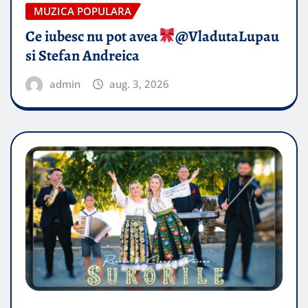
MUZICA POPULARA
Ce iubesc nu pot avea
​@VladutaLupau
si Stefan Andreica
admin
aug. 3, 2026