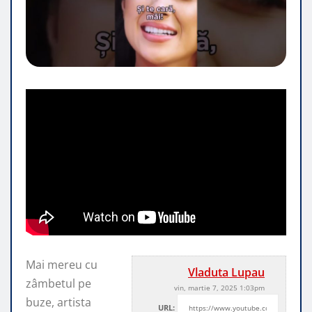
Mai mereu cu
Vladuta Lupau
zâmbetul pe
vin, martie 7, 2025 1:03pm
buze, artista
URL: