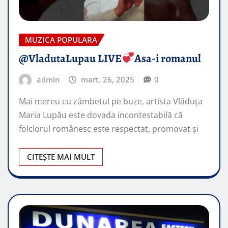
MUZICA POPULARA
@VladutaLupau LIVE
Asa-i romanul
admin
mart. 26, 2025
0
Mai mereu cu zâmbetul pe buze, artista Vlăduța
Maria Lupău este dovada incontestabilă că
folclorul românesc este respectat, promovat şi
CITEȘTE MAI MULT