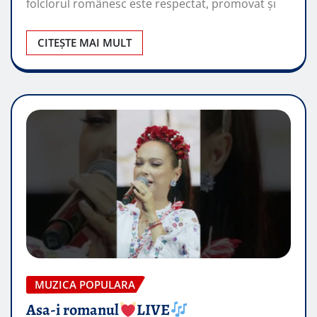
folclorul românesc este respectat, promovat şi
CITEȘTE MAI MULT
MUZICA POPULARA
Asa-i romanul
LIVE