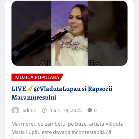
MUZICA POPULARA
LIVE
​@VladutaLupau si Rapsozii
Maramuresului
admin
mart. 19, 2025
0
Mai mereu cu zâmbetul pe buze, artista Vlăduța
Maria Lupău este dovada incontestabilă că