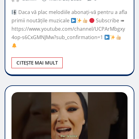
Daca vă plac melodiile abonați-vă pentru a afla
primii noutățile muzicale
Subscribe ➠
https://www.youtube.com/channel/UCPArMbgxy
4op-s6CxGMNJMw?sub_confirmation=1
CITEȘTE MAI MULT