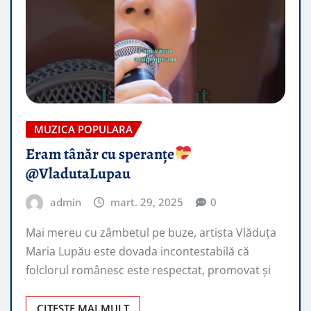
MUZICA POPULARA
Eram tânăr cu speranțe
​
@VladutaLupau
admin
mart. 29, 2025
0
Mai mereu cu zâmbetul pe buze, artista Vlăduța
Maria Lupău este dovada incontestabilă că
folclorul românesc este respectat, promovat şi
CITEȘTE MAI MULT