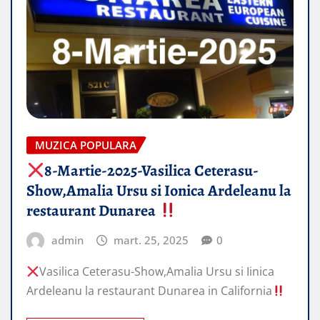
MUZICA POPULARA
8-Martie-2025-Vasilica Ceterasu-
Show,Amalia Ursu si Ionica Ardeleanu la
restaurant Dunarea
admin
mart. 25, 2025
0
Vasilica Ceterasu-Show,Amalia Ursu si Iinica
Ardeleanu la restaurant Dunarea in California