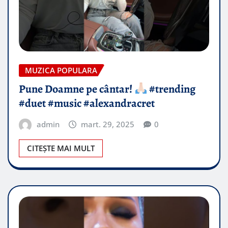
MUZICA POPULARA
Pune Doamne pe cântar!
#trending
#duet #music #alexandracret
admin
mart. 29, 2025
0
CITEȘTE MAI MULT