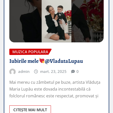
MUZICA POPULARA
Iubirile mele
@VladutaLupau
admin
mart. 23, 2025
0
Mai mereu cu zâmbetul pe buze, artista Vlăduța
Maria Lupău este dovada incontestabilă că
folclorul românesc este respectat, promovat şi
CITEȘTE MAI MULT