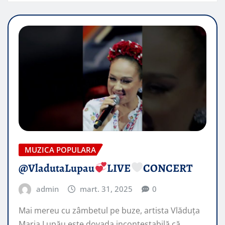
MUZICA POPULARA
@VladutaLupau
LIVE
CONCERT
admin
mart. 31, 2025
0
Mai mereu cu zâmbetul pe buze, artista Vlăduța
Maria Lupău este dovada incontestabilă că