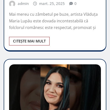
admin
mart. 25, 2025
0
Mai mereu cu zâmbetul pe buze, artista Vlăduța
Maria Lupău este dovada incontestabilă că
folclorul românesc este respectat, promovat şi
CITEȘTE MAI MULT