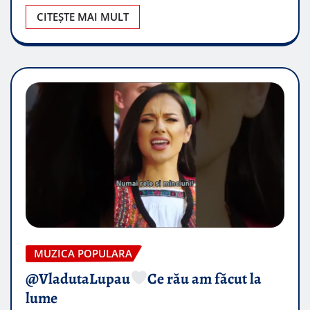
CITEȘTE MAI MULT
MUZICA POPULARA
@VladutaLupau
Ce rău am făcut la
lume