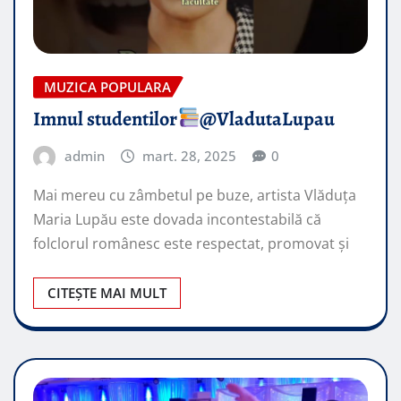
MUZICA POPULARA
Imnul studentilor
@VladutaLupau
admin
mart. 28, 2025
0
Mai mereu cu zâmbetul pe buze, artista Vlăduța
Maria Lupău este dovada incontestabilă că
folclorul românesc este respectat, promovat şi
CITEȘTE MAI MULT