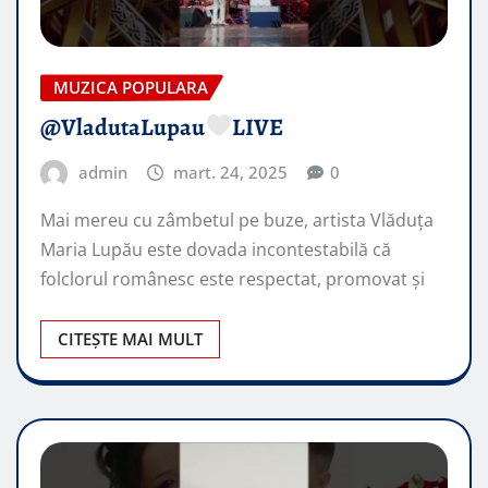
MUZICA POPULARA
@VladutaLupau
LIVE
admin
mart. 24, 2025
0
Mai mereu cu zâmbetul pe buze, artista Vlăduța
Maria Lupău este dovada incontestabilă că
folclorul românesc este respectat, promovat şi
CITEȘTE MAI MULT