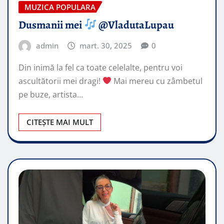
MUZICA POPULARA
Dusmanii mei
@VladutaLupau
admin
mart. 30, 2025
0
Din inimă la fel ca toate celelalte, pentru voi
ascultătorii mei dragi!
Mai mereu cu zâmbetul
pe buze, artista…
CITEȘTE MAI MULT