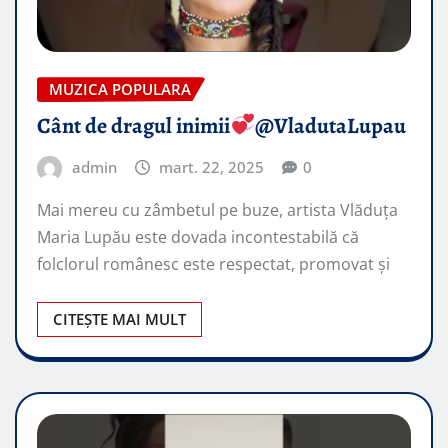
MUZICA POPULARA
Cânt de dragul inimii
@VladutaLupau
admin
mart. 22, 2025
0
Mai mereu cu zâmbetul pe buze, artista Vlăduța
Maria Lupău este dovada incontestabilă că
folclorul românesc este respectat, promovat şi
CITEȘTE MAI MULT