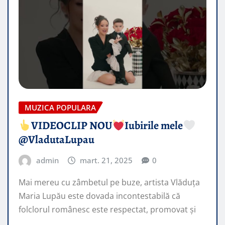
MUZICA POPULARA
VIDEOCLIP NOU
Iubirile mele
@VladutaLupau
admin
mart. 21, 2025
0
Mai mereu cu zâmbetul pe buze, artista Vlăduța
Maria Lupău este dovada incontestabilă că
folclorul românesc este respectat, promovat şi