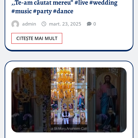
,,Te-am căutat mereu” #live #wedding
#music #party #dance
admin
mart. 23, 2025
0
CITEȘTE MAI MULT