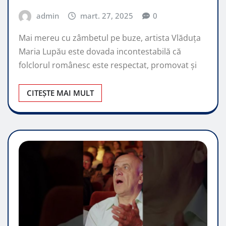
admin
mart. 27, 2025
0
Mai mereu cu zâmbetul pe buze, artista Vlăduța
Maria Lupău este dovada incontestabilă că
folclorul românesc este respectat, promovat şi
CITEȘTE MAI MULT