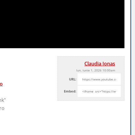
Claudia Ionas
lun, iunie 1, 2026 10:00am
URL:
ro
Embed:
nk"
ro