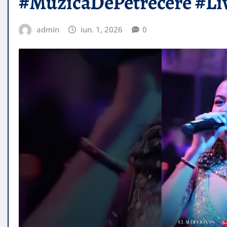
#MuzicaDePetrecere #Li
admin
iun. 1, 2026
0