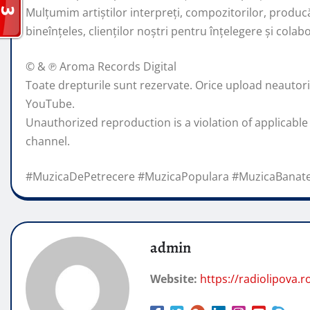
Mulțumim artiștilor interpreți, compozitorilor, producăt
bineînțeles, clienților noștri pentru înțelegere și colab
© & ℗ Aroma Records Digital
Toate drepturile sunt rezervate. Orice upload neautorizat
YouTube.
Unauthorized reproduction is a violation of applicable
channel.
#MuzicaDePetrecere #MuzicaPopulara #MuzicaBanat
admin
Website:
https://radiolipova.r