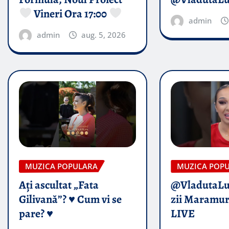
Vineri Ora 17:00
admin
admin
aug. 5, 2026
MUZICA POPULARA
MUZICA POP
Ați ascultat „Fata
@VladutaL
Gilivană”? ♥️ Cum vi se
zii Maramur
pare? ♥️
LIVE