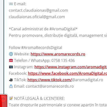
E-mail:
contact.claudiaionas@gmail.com
claudiaionas.oficial@gmail.com
*Canal administrat de #AromaDigital*
Pentru promovare, distribuție digitală, management s
Follow #AromaRecordsDigital
Website:
https://www.aromarecords.ro
Telefon / WhatsApp: 0758 135 436
Instagram:
https://www.instagram.com/aromadigita
Facebook:
https://www.facebook.com/AromaDigital.r
TikTok:
https://www.tiktok.com/
@aromadigital.ro
Email: contact@aromarecords.ro
NOTĂ LEGALĂ & LICENȚIERE:
Toate drepturile patrimoniale și conexe aparțin în total