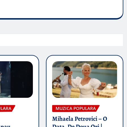
ULARA
MUZICA POPULARA
Mihaela Petrovici – O
upau
Data, De Doua Ori |