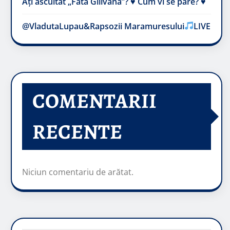
Ați ascultat „Fata Gilivană”? ♥️ Cum vi se pare? ♥️
@VladutaLupau&Rapsozii Maramuresului
LIVE
COMENTARII
RECENTE
Niciun comentariu de arătat.