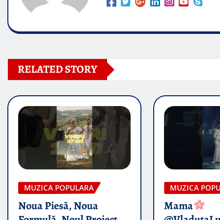
RELATED STORY
MUZICA POPULARA
MUZICA POP
Noua Piesă, Noua
Mama
Formulă, Noul Proiect
@VladutaL