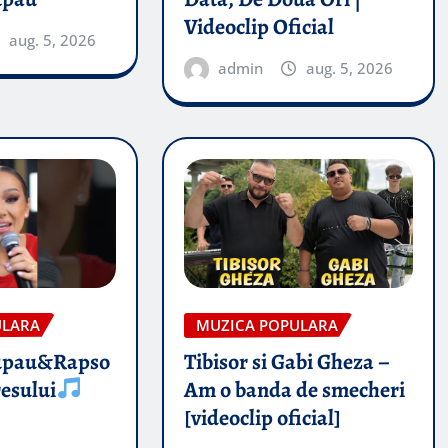
Videoclip Oficial
aug. 5, 2026
admin
aug. 5, 2026
ULARA
MUZICA POPULARA
upau&Rapso
Tibisor si Gabi Gheza –
esului
Am o banda de smecheri
[videoclip oficial]