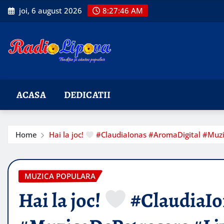
Skip
joi, 6 august 2026
8:27:47 AM
to
content
ACASA
DEDICATII
Home
Hai la joc!
#ClaudiaIonas #AromaDigital #Muz
MUZICA POPULARA
Hai la joc!
#ClaudiaIo