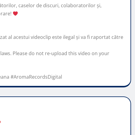
orilor, caselor de discuri, colaboratorilor și,
orare!
 al acestui videoclip este ilegal și va fi raportat către
 laws. Please do not re-upload this video on your
eana #AromaRecordsDigital
o