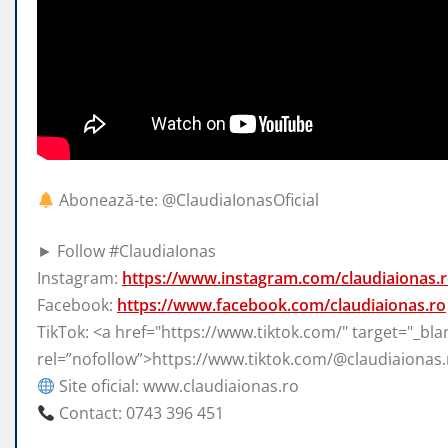
Abonează-te: @ClaudiaIonasOficial
► Follow #ClaudiaIonas
Instagram:
https://www.instagram.com/claudiaionas.
Facebook:
https://www.facebook.com/claudiaionas.ro
TikTok: <a href="https://www.tiktok.com/" target="_bla
rel=”nofollow”>https://www.tiktok.com/@claudiaionas.
Site oficial: www.claudiaionas.ro
Contact: 0743 396 451