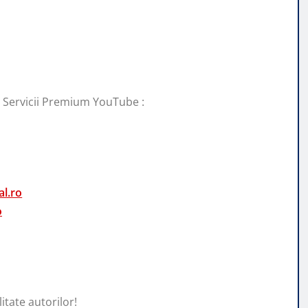
i Servicii Premium YouTube :
l.ro
o
itate autorilor!