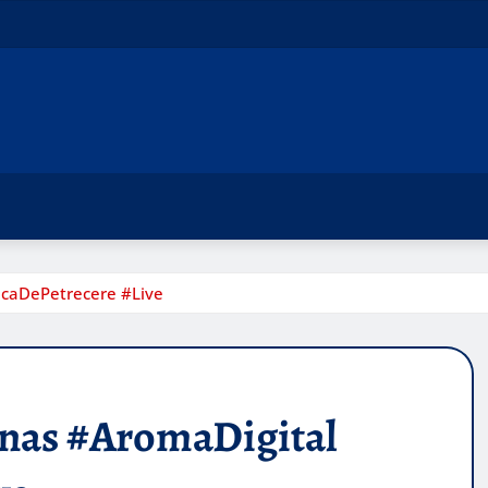
icaDePetrecere #Live
nas #AromaDigital