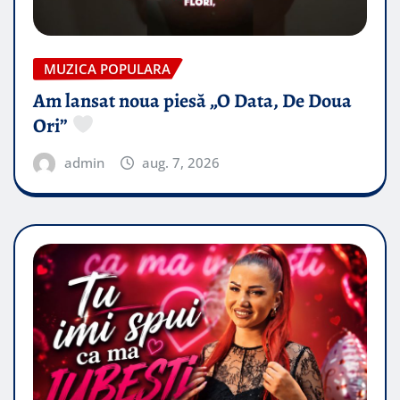
MUZICA POPULARA
Am lansat noua piesă „O Data, De Doua
Ori”
admin
aug. 7, 2026