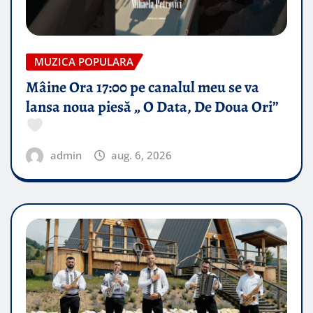
MUZICA POPULARA
Mâine Ora 17:00 pe canalul meu se va
lansa noua piesă „ O Data, De Doua Ori”
admin
aug. 6, 2026