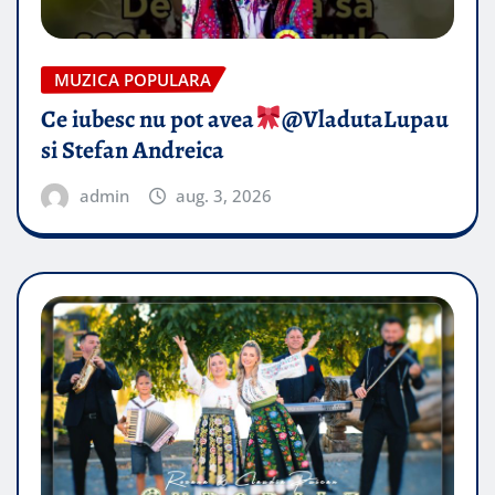
MUZICA POPULARA
Ce iubesc nu pot avea
​@VladutaLupau
si Stefan Andreica
admin
aug. 3, 2026