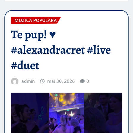
MUZICA POPULARA
Te pup! ♥️
#alexandracret #live
#duet
admin
mai 30, 2026
0