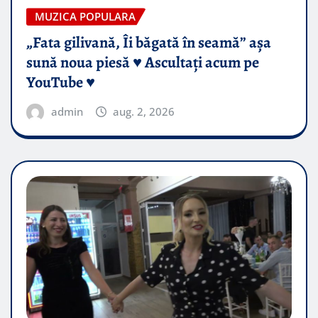
MUZICA POPULARA
„Fata gilivană, Îi băgată în seamă” așa
sună noua piesă ♥️ Ascultați acum pe
YouTube ♥️
admin
aug. 2, 2026