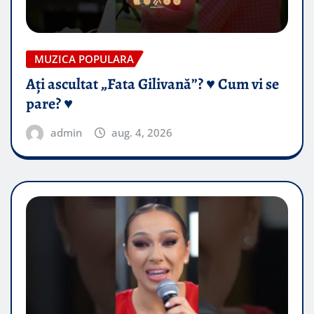
MUZICA POPULARA
Ați ascultat „Fata Gilivană”? ♥️ Cum vi se
pare? ♥️
admin
aug. 4, 2026