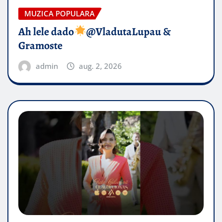
MUZICA POPULARA
Ah lele dado​
@VladutaLupau &
Gramoste
admin
aug. 2, 2026