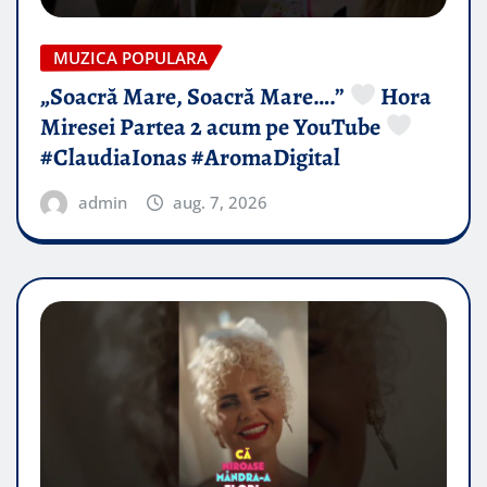
MUZICA POPULARA
„Soacră Mare, Soacră Mare….”
Hora
Miresei Partea 2 acum pe YouTube
#ClaudiaIonas #AromaDigital
admin
aug. 7, 2026