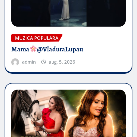
MUZICA POPULARA
Mama
@VladutaLupau
admin
aug. 5, 2026