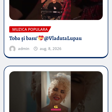
MUZICA POPULARA
Toba și basu’
@VladutaLupau
admin
aug. 8, 2026