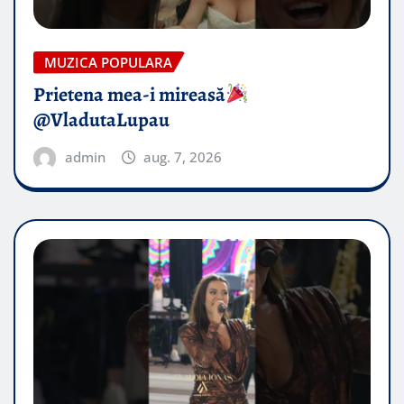
MUZICA POPULARA
Prietena mea-i mireasă​
@VladutaLupau
admin
aug. 7, 2026