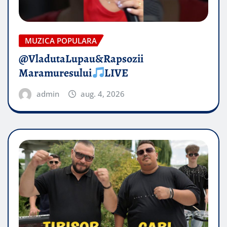
MUZICA POPULARA
@VladutaLupau&Rapsozii
Maramuresului
LIVE
admin
aug. 4, 2026