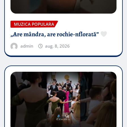
MUZICA POPULARA
„Are mândra, are rochie-nflorată”
admin
aug. 8, 2026