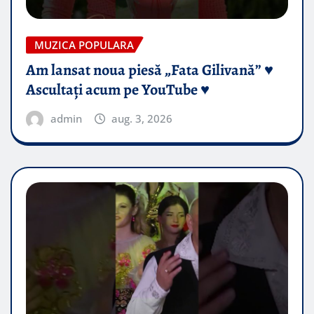
MUZICA POPULARA
Am lansat noua piesă „Fata Gilivană” ♥️
Ascultați acum pe YouTube ♥️
admin
aug. 3, 2026