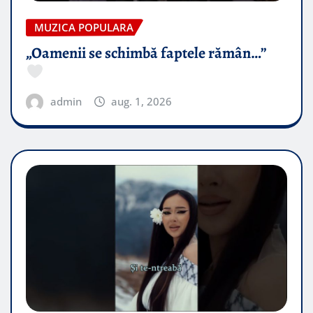
MUZICA POPULARA
„Oamenii se schimbă faptele rămân…”
admin
aug. 1, 2026