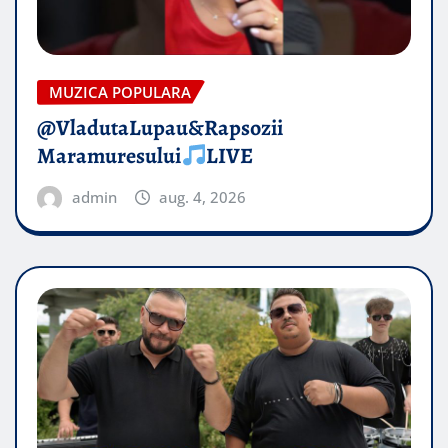
MUZICA POPULARA
@VladutaLupau&Rapsozii
Maramuresului
LIVE
admin
aug. 4, 2026