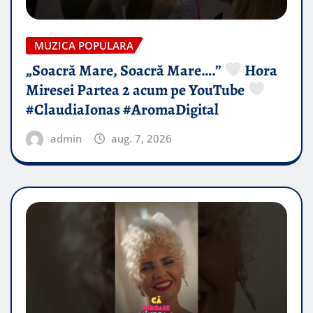
MUZICA POPULARA
„Soacră Mare, Soacră Mare….”
Hora
Miresei Partea 2 acum pe YouTube
#ClaudiaIonas #AromaDigital
admin
aug. 7, 2026