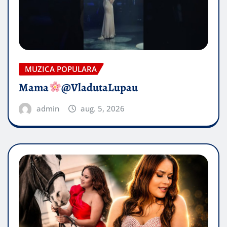
MUZICA POPULARA
Mama
@VladutaLupau
admin
aug. 5, 2026