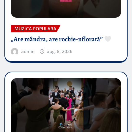
MUZICA POPULARA
„Are mândra, are rochie-nflorată”
admin
aug. 8, 2026