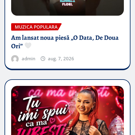
MUZICA POPULARA
Am lansat noua piesă „O Data, De Doua
Ori”
admin
aug. 7, 2026