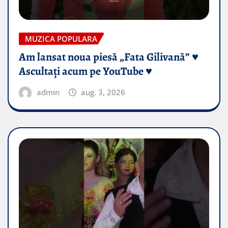
MUZICA POPULARA
Am lansat noua piesă „Fata Gilivană” ♥️
Ascultați acum pe YouTube ♥️
admin
aug. 3, 2026