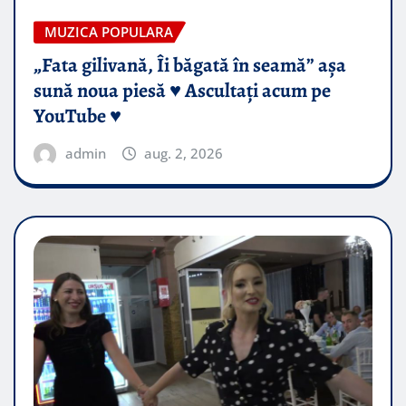
MUZICA POPULARA
„Fata gilivană, Îi băgată în seamă” așa
sună noua piesă ♥️ Ascultați acum pe
YouTube ♥️
admin
aug. 2, 2026