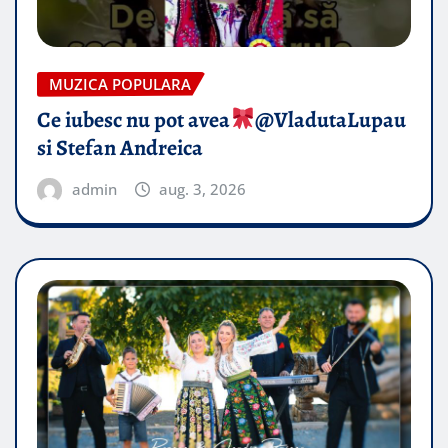
MUZICA POPULARA
Ce iubesc nu pot avea
​@VladutaLupau
si Stefan Andreica
admin
aug. 3, 2026