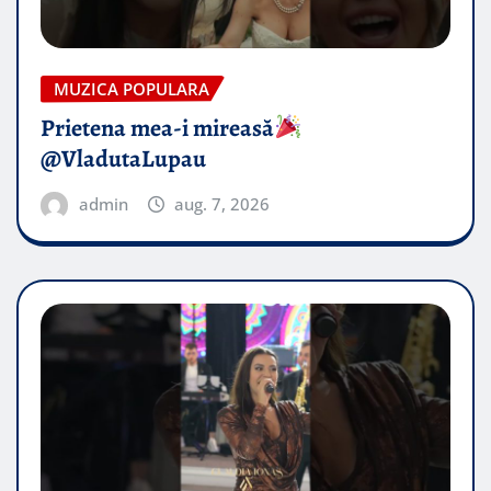
MUZICA POPULARA
Prietena mea-i mireasă​
@VladutaLupau
admin
aug. 7, 2026