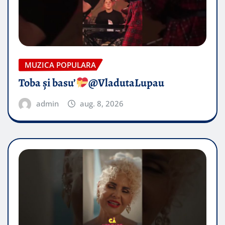
MUZICA POPULARA
Toba și basu’
@VladutaLupau
admin
aug. 8, 2026