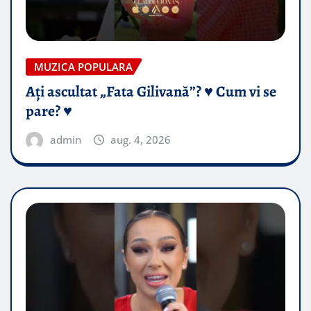
MUZICA POPULARA
Ați ascultat „Fata Gilivană”? ♥️ Cum vi se
pare? ♥️
admin
aug. 4, 2026