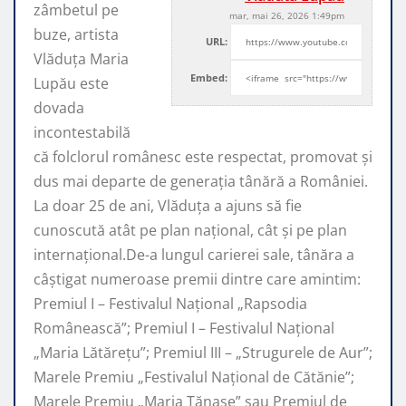
zâmbetul pe
mar, mai 26, 2026 1:49pm
buze, artista
URL:
Vlăduța Maria
Embed:
Lupău este
dovada
incontestabilă
că folclorul românesc este respectat, promovat şi
dus mai departe de generaţia tânără a României.
La doar 25 de ani, Vlăduța a ajuns să fie
cunoscută atât pe plan naţional, cât şi pe plan
internaţional.De-a lungul carierei sale, tânăra a
câştigat numeroase premii dintre care amintim:
Premiul I – Festivalul Național „Rapsodia
Românească”; Premiul I – Festivalul Național
„Maria Lătărețu”; Premiul III – „Strugurele de Aur”;
Marele Premiu „Festivalul Național de Cătănie”;
Marele Premiu „Maria Tănase” sau Premiul de