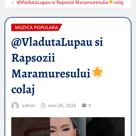
@VladutaLupau si Rapsozii Maramuresului
colaj
MUZICA POPULARA
@VladutaLupau si
Rapsozii
Maramuresului
colaj
admin
mai 26, 2026
0