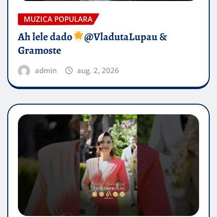
MUZICA POPULARA
Ah lele dado​
@VladutaLupau &
Gramoste
admin
aug. 2, 2026