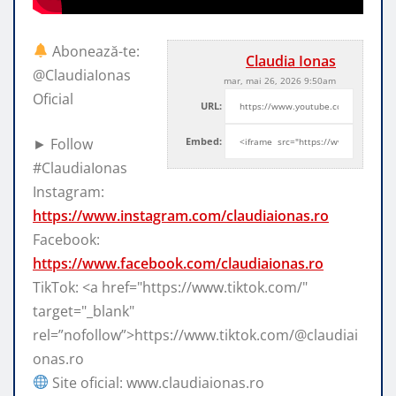
Abonează-te:
Claudia Ionas
@ClaudiaIonas
mar, mai 26, 2026 9:50am
Oficial
URL:
► Follow
Embed:
#ClaudiaIonas
Instagram:
https://www.instagram.com/claudiaionas.ro
Facebook:
https://www.facebook.com/claudiaionas.ro
TikTok: <a href="https://www.tiktok.com/"
target="_blank"
rel=”nofollow”>https://www.tiktok.com/@claudiai
onas.ro
Site oficial: www.claudiaionas.ro