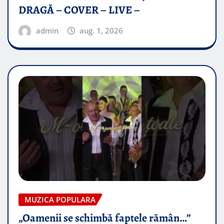
DRAGĂ – COVER – LIVE –
admin
aug. 1, 2026
MUZICA POPULARA
„Oamenii se schimbă faptele rămân…”