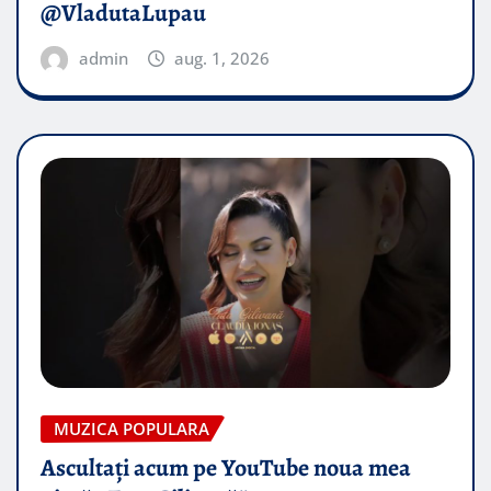
@VladutaLupau
admin
aug. 1, 2026
MUZICA POPULARA
Ascultați acum pe YouTube noua mea