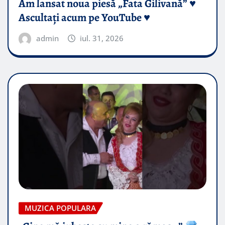
Am lansat noua piesă „Fata Gilivană” ♥️
Ascultați acum pe YouTube ♥️
admin
iul. 31, 2026
MUZICA POPULARA