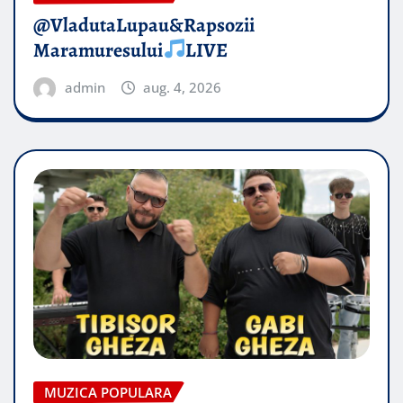
@VladutaLupau&Rapsozii
Maramuresului
LIVE
admin
aug. 4, 2026
MUZICA POPULARA