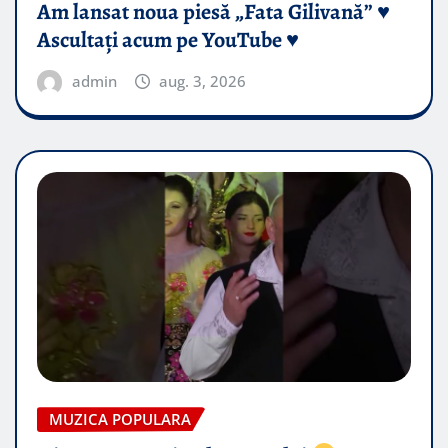
Am lansat noua piesă „Fata Gilivană” ♥️
Ascultați acum pe YouTube ♥️
admin
aug. 3, 2026
MUZICA POPULARA