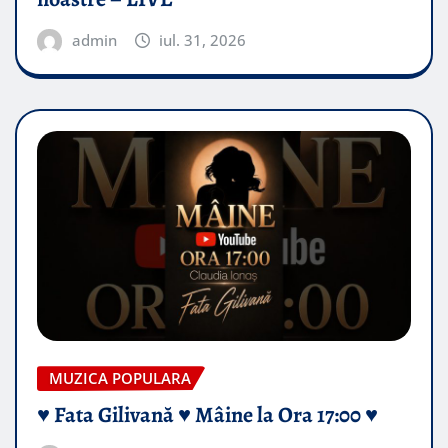
admin
iul. 31, 2026
MUZICA POPULARA
♥️ Fata Gilivană ♥️ Mâine la Ora 17:00 ♥️