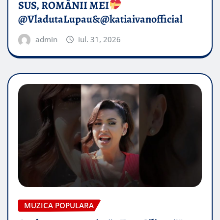
SUS, ROMÂNII MEI
@VladutaLupau&@katiaivanofficial
admin
iul. 31, 2026
MUZICA POPULARA