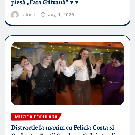
piesă „Fata Gilivană” ♥️ ♥️
admin
aug. 1, 2026
MUZICA POPULARA
Distractie la maxim cu Felicia Costa si