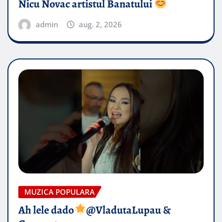
Nicu Novac artistul Banatului
admin
aug. 2, 2026
MUZICA POPULARA
Ah lele dado​
@VladutaLupau &