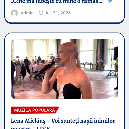
„Cine mă iubește cu mine o rămas…”
admin
iul. 31, 2026
MUZICA POPULARA
Lena Miclăuș – Voi sunteți nașii inimilor
noastre – LIVE