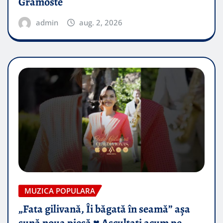
Gramoste
admin
aug. 2, 2026
MUZICA POPULARA
„Fata gilivană, Îi băgată în seamă” așa
sună noua piesă ♥️ Ascultați acum pe