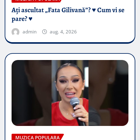
Ați ascultat „Fata Gilivană”? ♥️ Cum vi se
pare? ♥️
admin
aug. 4, 2026
MUZICA POPULARA