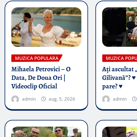
MUZICA POPULARA
MUZICA POP
Mihaela Petrovici – O
Ați ascultat 
Data, De Doua Ori |
Gilivană”? ♥️
Videoclip Oficial
pare? ♥️
admin
aug. 5, 2026
admin