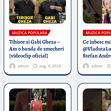
MUZICA POPULARA
MUZICA POP
Tibisor si Gabi Gheza –
Ce iubesc nu
Am o banda de smecheri
@VladutaLu
[videoclip oficial]
Stefan Andr
admin
aug. 4, 2026
admin