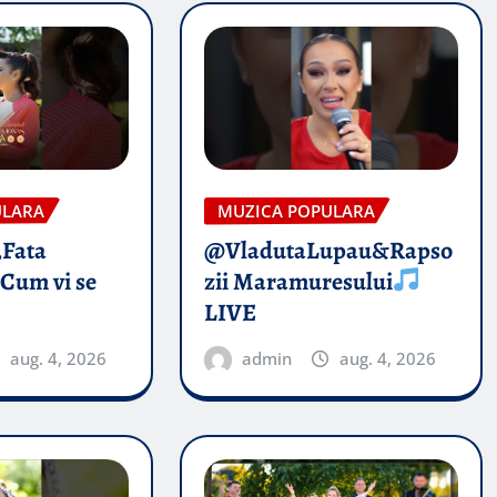
ULARA
MUZICA POPULARA
„Fata
@VladutaLupau&Rapso
 Cum vi se
zii Maramuresului
LIVE
aug. 4, 2026
admin
aug. 4, 2026