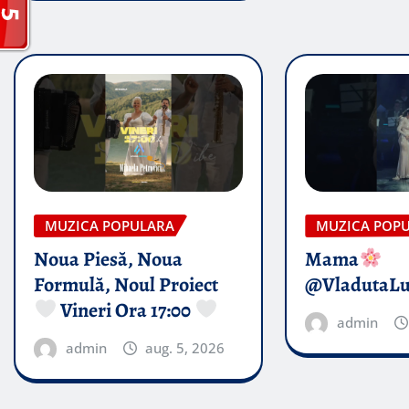
MUZICA POPULARA
MUZICA POP
Noua Piesă, Noua
Mama
Formulă, Noul Proiect
@VladutaL
Vineri Ora 17:00
admin
admin
aug. 5, 2026