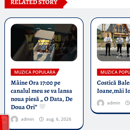
RELATED STORY
MUZICA POPULARA
MUZICA POP
Mâine Ora 17:00 pe
Costică Bale
canalul meu se va lansa
Ioane,măi I
noua piesă „ O Data, De
admin
Doua Ori”
admin
aug. 6, 2026