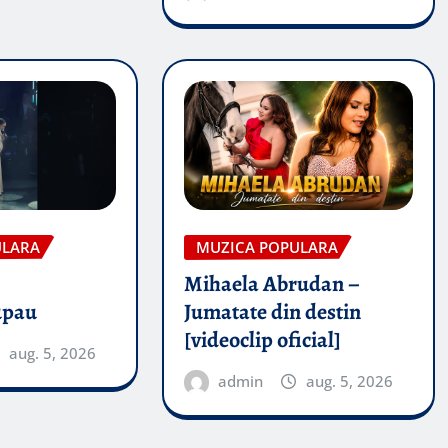
ULARA
MUZICA POPULARA
Mihaela Abrudan –
upau
Jumatate din destin
[videoclip oficial]
aug. 5, 2026
admin
aug. 5, 2026