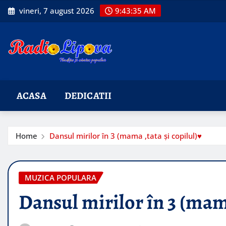
Skip
vineri, 7 august 2026
9:43:36 AM
to
content
ACASA
DEDICATII
Home
Dansul mirilor în 3 (mama ,tata și copilul)♥️
MUZICA POPULARA
Dansul mirilor în 3 (mama 