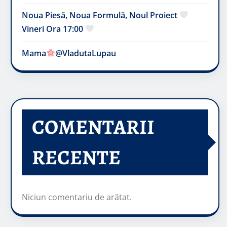
Noua Piesă, Noua Formulă, Noul Proiect
Vineri Ora 17:00
Mama
@VladutaLupau
COMENTARII
RECENTE
Niciun comentariu de arătat.