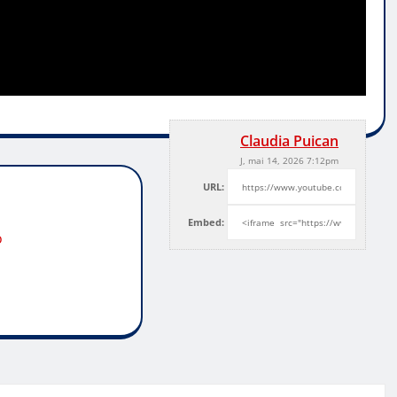
Claudia Puican
J, mai 14, 2026 7:12pm
URL:
Embed:
o