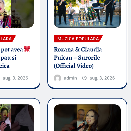
ULARA
MUZICA POPULARA
 pot avea
Roxana & Claudia
pau si
Puican – Surorile
eica
(Official Video)
aug. 3, 2026
admin
aug. 3, 2026