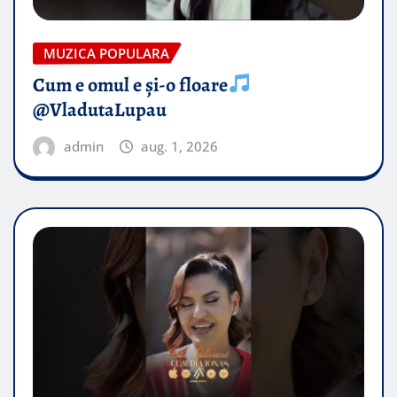
MUZICA POPULARA
Cum e omul e și-o floare
@VladutaLupau
admin
aug. 1, 2026