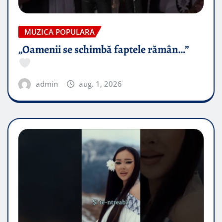
MUZICA POPULARA
„Oamenii se schimbă faptele rămân…”
admin
aug. 1, 2026