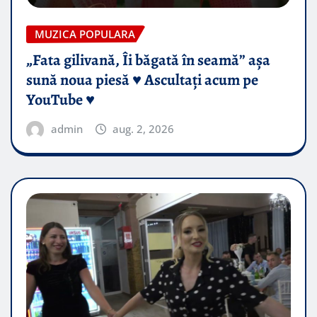
MUZICA POPULARA
„Fata gilivană, Îi băgată în seamă” așa
sună noua piesă ♥️ Ascultați acum pe
YouTube ♥️
admin
aug. 2, 2026