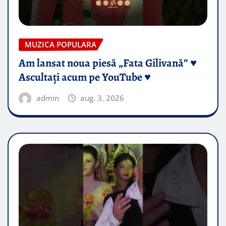
MUZICA POPULARA
Am lansat noua piesă „Fata Gilivană” ♥️
Ascultați acum pe YouTube ♥️
admin
aug. 3, 2026