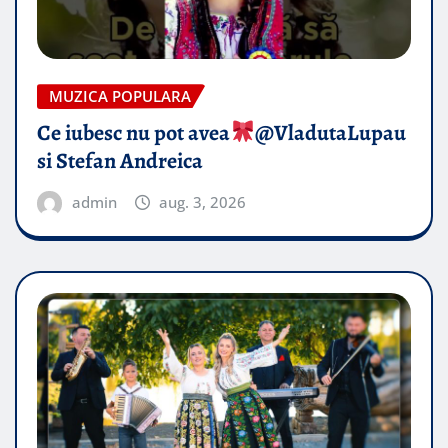
MUZICA POPULARA
Ce iubesc nu pot avea
​@VladutaLupau
si Stefan Andreica
admin
aug. 3, 2026