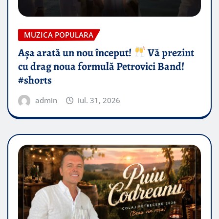
MUZICA POPULARA
Așa arată un nou început!
Vă prezint
cu drag noua formulă Petrovici Band!
#shorts
admin
iul. 31, 2026