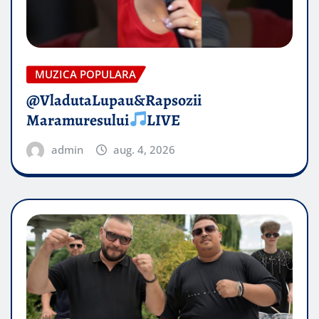
MUZICA POPULARA
@VladutaLupau&Rapsozii
Maramuresului
LIVE
admin
aug. 4, 2026