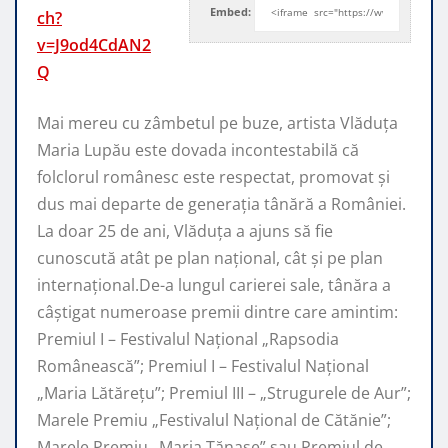
Embed:
ch?
v=J9od4CdAN2
Q
Mai mereu cu zâmbetul pe buze, artista Vlăduța
Maria Lupău este dovada incontestabilă că
folclorul românesc
este respectat, promovat şi
dus mai departe de generaţia tânără a României.
La doar 25 de ani, Vlăduța a ajuns să fie
cunoscută atât pe plan naţional, cât şi pe plan
internaţional.De-a lungul carierei sale, tânăra a
câştigat numeroase premii dintre care amintim:
Premiul I – Festivalul Național „Rapsodia
Românească”; Premiul I – Festivalul Național
„Maria Lătărețu”; Premiul III – „Strugurele de Aur”;
Marele Premiu „Festivalul Național de Cătănie”;
Marele Premiu „Maria Tănase” sau Premiul de