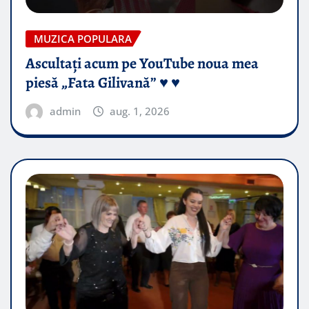
MUZICA POPULARA
Ascultați acum pe YouTube noua mea
piesă „Fata Gilivană” ♥️ ♥️
admin
aug. 1, 2026