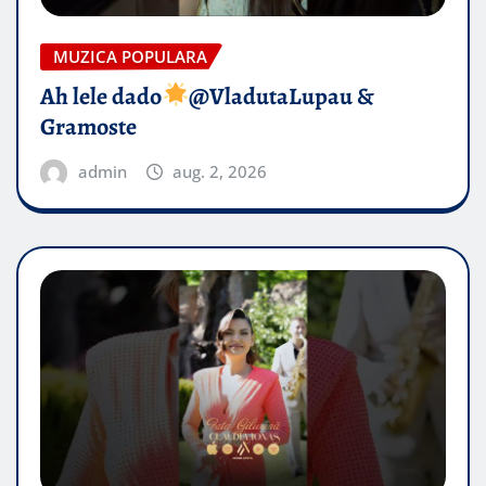
MUZICA POPULARA
Ah lele dado​
@VladutaLupau &
Gramoste
admin
aug. 2, 2026