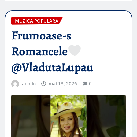
MUZICA POPULARA
Frumoase-s
Romancele
@VladutaLupau​
admin
mai 13, 2026
0