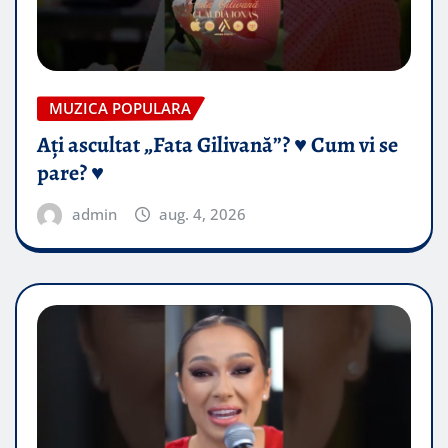
MUZICA POPULARA
Ați ascultat „Fata Gilivană”? ♥️ Cum vi se
pare? ♥️
admin
aug. 4, 2026