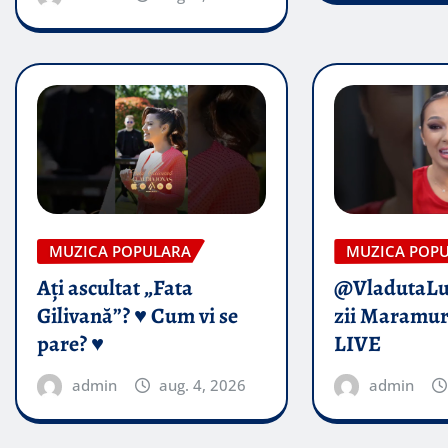
MUZICA POPULARA
MUZICA POP
Ați ascultat „Fata
@VladutaL
Gilivană”? ♥️ Cum vi se
zii Maramur
pare? ♥️
LIVE
admin
aug. 4, 2026
admin