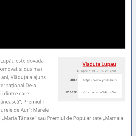
a Lupău este dovada
Vladuta Lupau
promovat şi
dus mai
D, aprilie 19, 2026 2:37pm
ani, Vlăduța a ajuns
URL:
nternaţional.De-a
Embed:
i dintre care
ânească”; Premiul I –
ugurele de Aur”; Marele
iu „Maria Tănase” sau Premiul de Popularitate „Mamaia