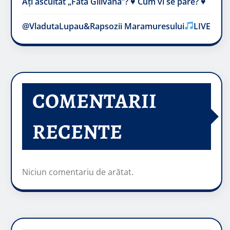
Ați ascultat „Fata Gilivană”? ♥️ Cum vi se pare? ♥️
@VladutaLupau&Rapsozii Maramuresului
LIVE
COMENTARII
RECENTE
Niciun comentariu de arătat.