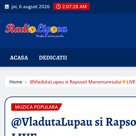
Skip
joi, 6 august 2026
2:07:30 AM
to
content
ACASA
DEDICATII
Home
@VladutaLupau si Rapsozii Maramuresului
LIVE
MUZICA POPULARA
@VladutaLupau si Rapso