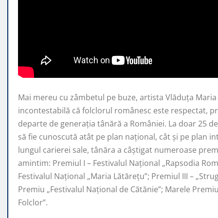
Mai mereu cu zâmbetul pe buze, artista Vlăduța Mari
incontestabilă că folclorul românesc este respectat, 
departe de generaţia tânără a României. La doar 25 de 
să fie cunoscută atât pe plan naţional, cât şi pe plan i
lungul carierei sale, tânăra a câştigat numeroase premi
amintim: Premiul I – Festivalul Național „Rapsodia Rom
Festivalul Național „Maria Lătărețu”; Premiul III – „Str
Premiu „Festivalul Național de Cătănie”; Marele Prem
Folclor”.