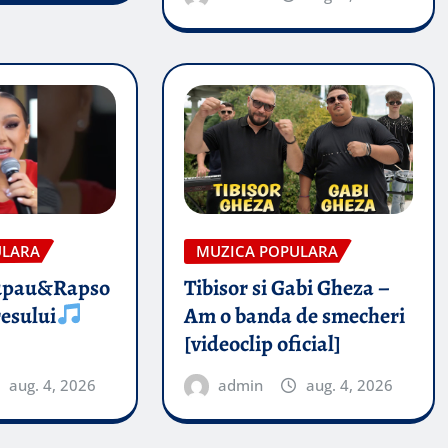
ULARA
MUZICA POPULARA
upau&Rapso
Tibisor si Gabi Gheza –
esului
Am o banda de smecheri
[videoclip oficial]
aug. 4, 2026
admin
aug. 4, 2026