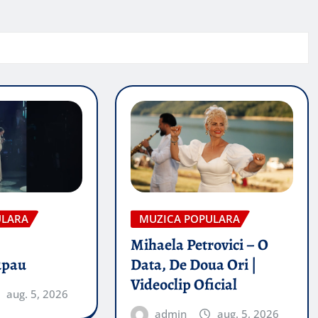
ULARA
MUZICA POPULARA
Mihaela Petrovici – O
upau
Data, De Doua Ori |
Videoclip Oficial
aug. 5, 2026
admin
aug. 5, 2026