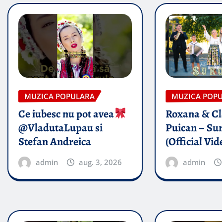
MUZICA POPULARA
MUZICA POP
Ce iubesc nu pot avea
Roxana & Cl
@VladutaLupau si
Puican – Sur
Stefan Andreica
(Official Vid
admin
aug. 3, 2026
admin