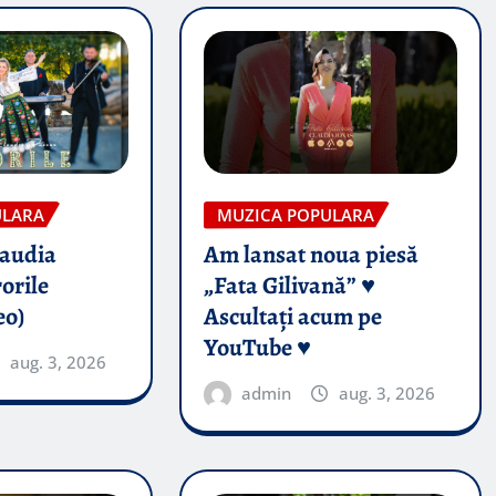
ULARA
MUZICA POPULARA
audia
Am lansat noua piesă
orile
„Fata Gilivană” ♥️
eo)
Ascultați acum pe
YouTube ♥️
aug. 3, 2026
admin
aug. 3, 2026