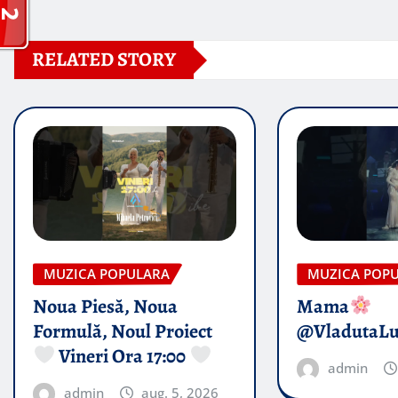
RELATED STORY
MUZICA POPULARA
MUZICA POP
Noua Piesă, Noua
Mama
Formulă, Noul Proiect
@VladutaL
Vineri Ora 17:00
admin
admin
aug. 5, 2026