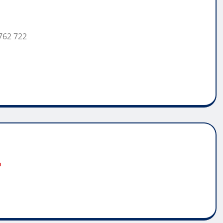
762 722
o