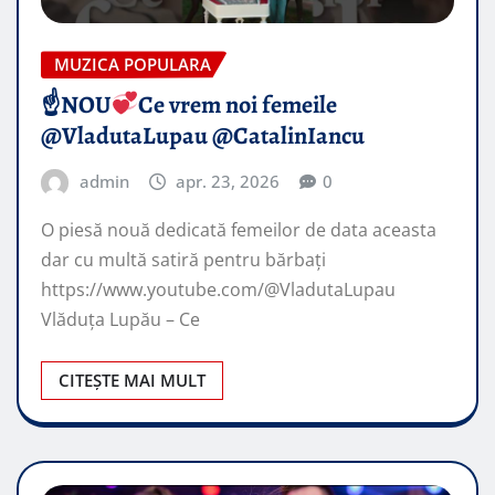
MUZICA POPULARA
☝
NOU
Ce vrem noi femeile
@VladutaLupau @CatalinIancu
admin
apr. 23, 2026
0
O piesă nouă dedicată femeilor de data aceasta
dar cu multă satiră pentru bărbați
https://www.youtube.com/@VladutaLupau
Vlăduța Lupău – Ce
CITEȘTE MAI MULT