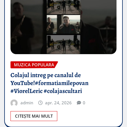
MUZICA POPULARA
Colajul intreg pe canalul de
YouTube!#formatiamilepovan
#ViorelLeric #colajascultari
admin
apr. 24, 2026
0
CITEȘTE MAI MULT