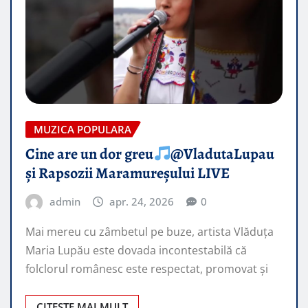
MUZICA POPULARA
Cine are un dor greu
@VladutaLupau
și Rapsozii Maramureșului LIVE
admin
apr. 24, 2026
0
Mai mereu cu zâmbetul pe buze, artista Vlăduța
Maria Lupău este dovada incontestabilă că
folclorul românesc este respectat, promovat şi
CITEȘTE MAI MULT