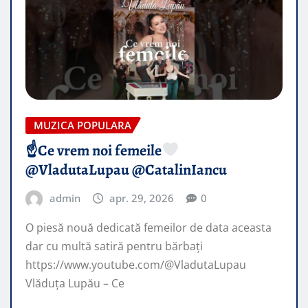
MUZICA POPULARA
☝
Ce vrem noi femeile
@VladutaLupau @CatalinIancu
admin
apr. 29, 2026
0
O piesă nouă dedicată femeilor de data aceasta
dar cu multă satiră pentru bărbați
https://www.youtube.com/@VladutaLupau
Vlăduța Lupău – Ce