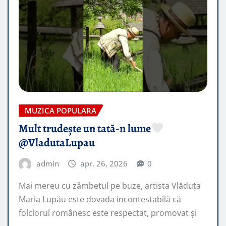
MUZICA POPULARA
Mult trudește un tată-n lume
@VladutaLupau
admin
apr. 26, 2026
0
Mai mereu cu zâmbetul pe buze, artista Vlăduța
Maria Lupău este dovada incontestabilă că
folclorul românesc este respectat, promovat şi