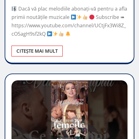
Dacă vă plac melodiile abonați-vă pentru a afla
primii noutățile muzicale
Subscribe ➠
https://www.youtube.com/channel/UCtjFx3Wi8Z_
cO5agH9sf2kQ
CITEȘTE MAI MULT