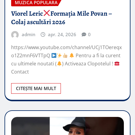
MUZICA POPULARA
Viorel Leric
Formația Mile Povan –
Colaj ascultǎri 2026
admin
apr. 24, 2026
0
https://www.youtube.com/channel/UCj1TOereqx
o1Z2mnF6VTTpQ
Pentru a fi la curent
cu ultimele noutati (
) Activeaza Clopotelul !
Contact
CITEȘTE MAI MULT