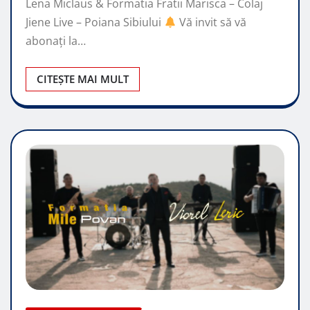
Lena Miclaus & Formatia Fratii Marisca – Colaj
Jiene Live – Poiana Sibiului
Vă invit să vă
abonați la…
CITEȘTE MAI MULT