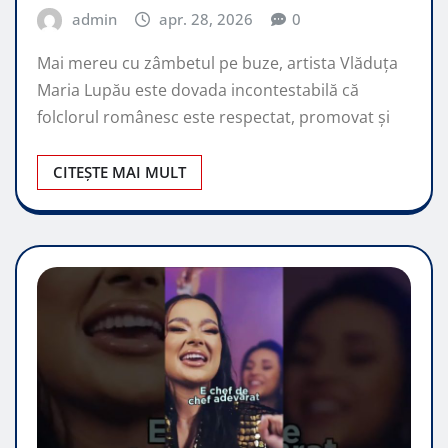
admin
apr. 28, 2026
0
Mai mereu cu zâmbetul pe buze, artista Vlăduța
Maria Lupău este dovada incontestabilă că
folclorul românesc este respectat, promovat şi
CITEȘTE MAI MULT