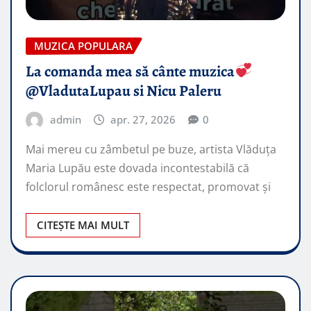
MUZICA POPULARA
La comanda mea să cânte muzica
@VladutaLupau si Nicu Paleru
admin
apr. 27, 2026
0
Mai mereu cu zâmbetul pe buze, artista Vlăduța
Maria Lupău este dovada incontestabilă că
folclorul românesc este respectat, promovat şi
CITEȘTE MAI MULT