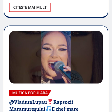
CITEȘTE MAI MULT
MUZICA POPULARA
@VladutaLupau
Rapsozii
Maramureșului
E chef mare