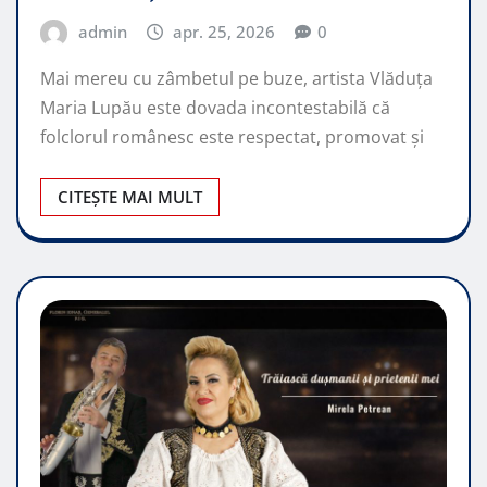
admin
apr. 25, 2026
0
Mai mereu cu zâmbetul pe buze, artista Vlăduța
Maria Lupău este dovada incontestabilă că
folclorul românesc este respectat, promovat şi
CITEȘTE MAI MULT