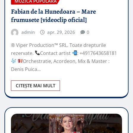
MUZICA POPULARA
Fabian de la Hunedoara – Mare
frumusete [videoclip oficial]
admin
apr. 29, 2026
0
® Viper Production™ SRL. Toate drepturile
rezervate.
Contact artist
: +4917643658181
Orchestratie, Acordeon, Mix & Master :
Denis Puica…
CITEȘTE MAI MULT