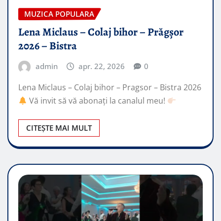
MUZICA POPULARA
Lena Miclaus – Colaj bihor – Prăgșor
2026 – Bistra
admin
apr. 22, 2026
0
Lena Miclaus – Colaj bihor – Pragsor – Bistra 2026
Vă invit să vă abonați la canalul meu!
CITEȘTE MAI MULT