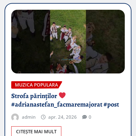
MUZICA POPULARA
Strofa părinților
#adrianastefan_facmaremajorat #post
admin
apr. 24, 2026
0
CITEȘTE MAI MULT