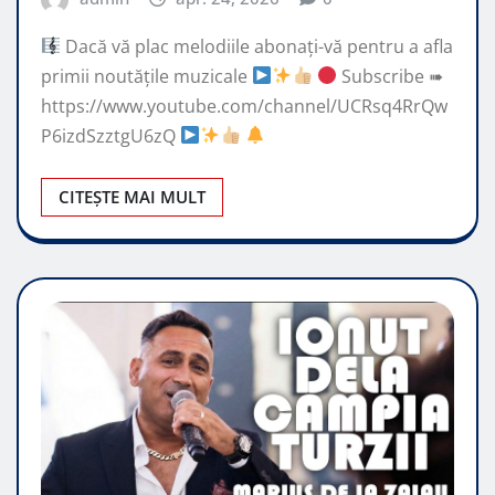
Dacă vă plac melodiile abonați-vă pentru a afla
primii noutățile muzicale
Subscribe ➠
https://www.youtube.com/channel/UCRsq4RrQw
P6izdSzztgU6zQ
CITEȘTE MAI MULT