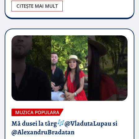
CITEȘTE MAI MULT
MUZICA POPULARA
Mă dusei la târg
@VladutaLupau si
@AlexandruBradatan