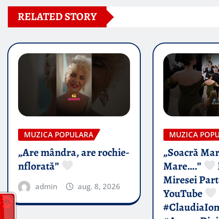
RELATED STORY
MUZICA POPULARA
MUZICA POP
„Are mândra, are rochie-
„Soacră Mar
nflorată”
Mare….”
Miresei Par
admin
aug. 8, 2026
YouTube
#ClaudiaIo