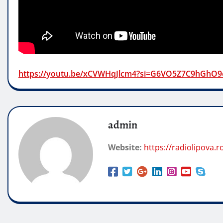
https://youtu.be/xCVWHqJlcm4?si=G6VO5Z7C9hGhO
admin
Website:
https://radiolipova.r