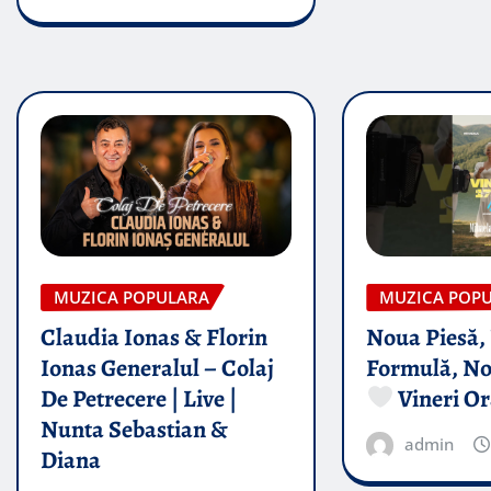
MUZICA POPULARA
MUZICA POP
Claudia Ionas & Florin
Noua Piesă,
Ionas Generalul – Colaj
Formulă, No
De Petrecere | Live |
Vineri Or
Nunta Sebastian &
admin
Diana