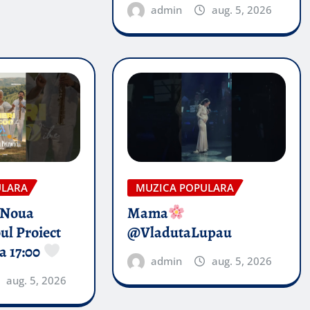
admin
aug. 5, 2026
ULARA
MUZICA POPULARA
 Noua
Mama
ul Proiect
@VladutaLupau
a 17:00
admin
aug. 5, 2026
aug. 5, 2026