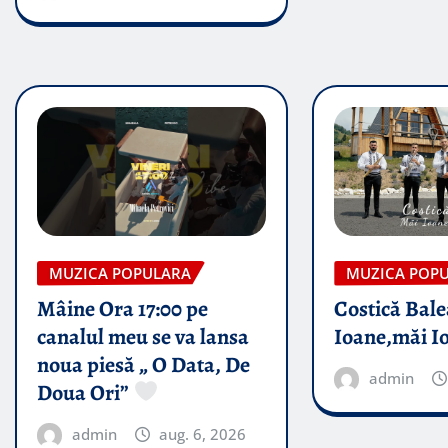
MUZICA POPULARA
MUZICA POP
Mâine Ora 17:00 pe
Costică Bale
canalul meu se va lansa
Ioane,măi I
noua piesă „ O Data, De
admin
Doua Ori”
admin
aug. 6, 2026