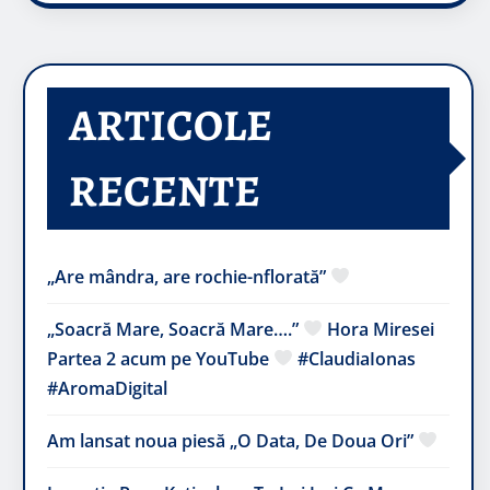
ARTICOLE
RECENTE
„Are mândra, are rochie-nflorată”
„Soacră Mare, Soacră Mare….”
Hora Miresei
Partea 2 acum pe YouTube
#ClaudiaIonas
#AromaDigital
Am lansat noua piesă „O Data, De Doua Ori”