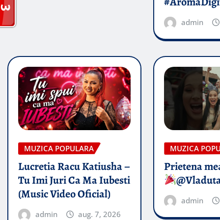
#AromaDigi
admin
MUZICA POPULARA
MUZICA POP
Lucretia Racu Katiusha –
Prietena mea
Tu Imi Juri Ca Ma Iubesti
@Vladut
(Music Video Oficial)
admin
admin
aug. 7, 2026