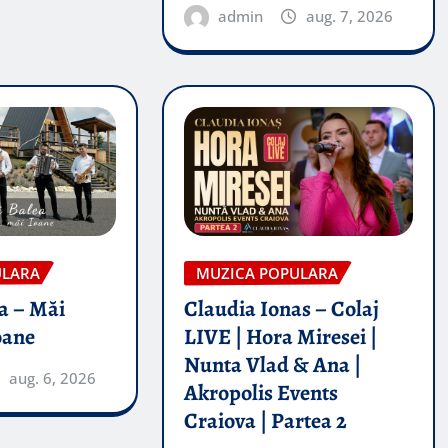
admin
aug. 7, 2026
ULARA
MUZICA POPULARA
a – Măi
Claudia Ionas – Colaj
oane
LIVE | Hora Miresei |
Nunta Vlad & Ana |
aug. 6, 2026
Akropolis Events
Craiova | Partea 2