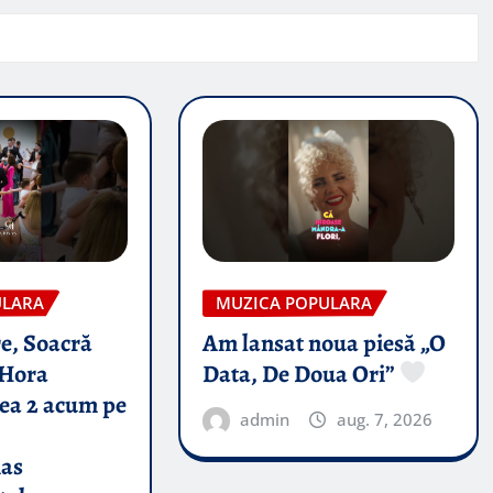
ULARA
MUZICA POPULARA
e, Soacră
Am lansat noua piesă „O
Hora
Data, De Doua Ori”
tea 2 acum pe
admin
aug. 7, 2026
nas