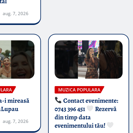
tal
aug. 7, 2026
ULARA
MUZICA POPULARA
-i mireasă​
Contact evenimente:
aLupau
0743 396 451
Rezervă
din timp data
aug. 7, 2026
evenimentului tău!