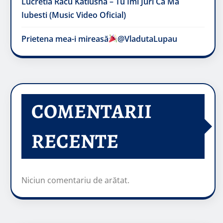
Lucretia Racu Katiusha – Tu Imi Juri Ca Ma
Iubesti (Music Video Oficial)
Prietena mea-i mireasă​
@VladutaLupau
COMENTARII
RECENTE
Niciun comentariu de arătat.