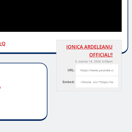
9cQ
IONICA ARDELEANU
OFFICIAL!!
S, martie 14, 2026 3:08pm
URL:
Embed:
o