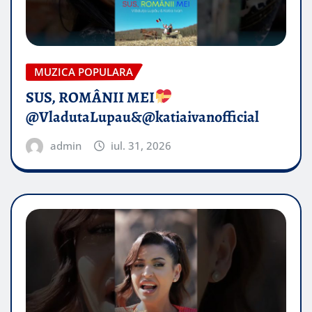
MUZICA POPULARA
SUS, ROMÂNII MEI
@VladutaLupau&@katiaivanofficial
admin
iul. 31, 2026