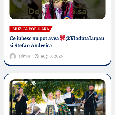
MUZICA POPULARA
Ce iubesc nu pot avea
​@VladutaLupau
si Stefan Andreica
admin
aug. 3, 2026