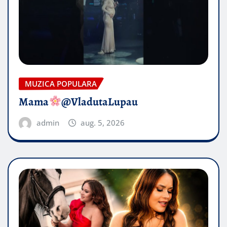
MUZICA POPULARA
Mama
@VladutaLupau
admin
aug. 5, 2026