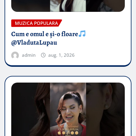
MUZICA POPULARA
Cum e omul e și-o floare
@VladutaLupau
admin
aug. 1, 2026