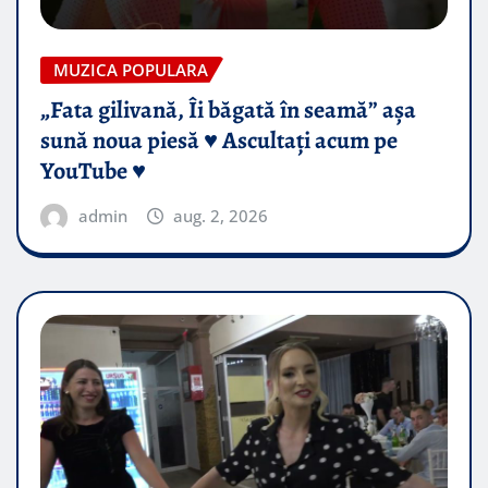
MUZICA POPULARA
„Fata gilivană, Îi băgată în seamă” așa
sună noua piesă ♥️ Ascultați acum pe
YouTube ♥️
admin
aug. 2, 2026