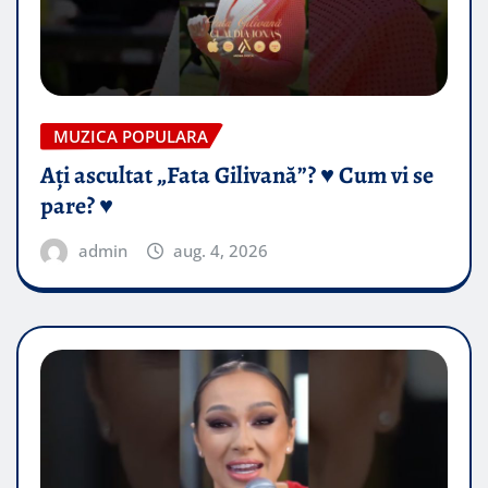
MUZICA POPULARA
Ați ascultat „Fata Gilivană”? ♥️ Cum vi se
pare? ♥️
admin
aug. 4, 2026