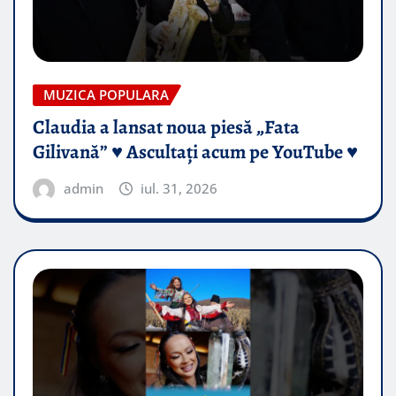
MUZICA POPULARA
Claudia a lansat noua piesă „Fata
Gilivană” ♥️ Ascultați acum pe YouTube ♥️
admin
iul. 31, 2026