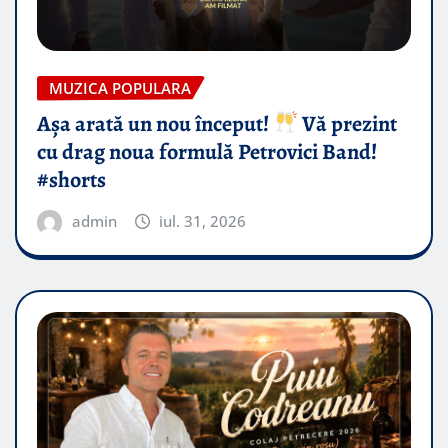
MUZICA POPULARA
Așa arată un nou început!
Vă prezint
cu drag noua formulă Petrovici Band!
#shorts
admin
iul. 31, 2026