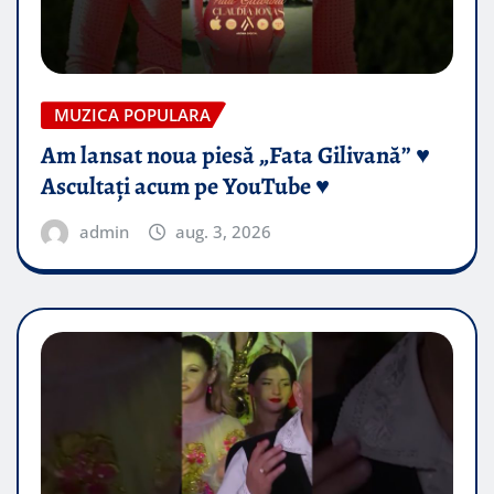
MUZICA POPULARA
Am lansat noua piesă „Fata Gilivană” ♥️
Ascultați acum pe YouTube ♥️
admin
aug. 3, 2026