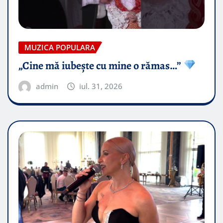
MUZICA POPULARA
„Cine mă iubește cu mine o rămas…”
admin
iul. 31, 2026