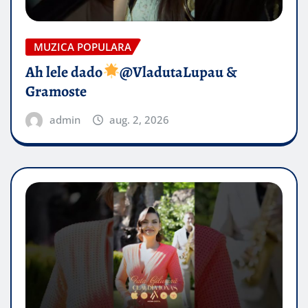
MUZICA POPULARA
Ah lele dado​
@VladutaLupau &
Gramoste
admin
aug. 2, 2026