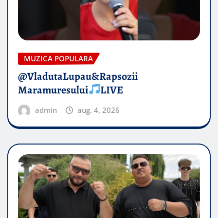
MUZICA POPULARA
@VladutaLupau&Rapsozii
Maramuresului
LIVE
admin
aug. 4, 2026