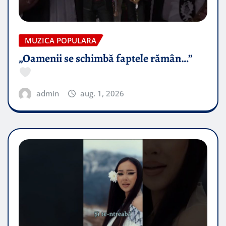
MUZICA POPULARA
„Oamenii se schimbă faptele rămân…”
admin
aug. 1, 2026