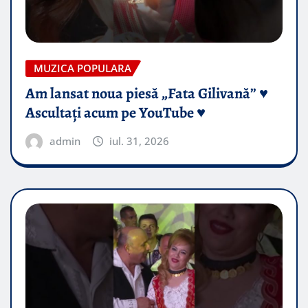
MUZICA POPULARA
Am lansat noua piesă „Fata Gilivană” ♥️
Ascultați acum pe YouTube ♥️
admin
iul. 31, 2026