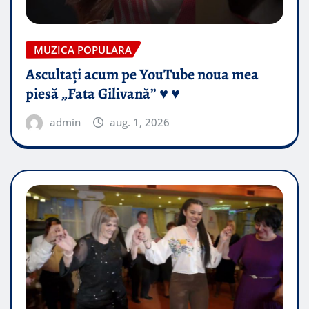
MUZICA POPULARA
Ascultați acum pe YouTube noua mea
piesă „Fata Gilivană” ♥️ ♥️
admin
aug. 1, 2026