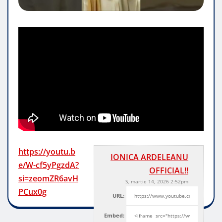
https://youtu.b
IONICA ARDELEANU
e/W-cf5yPgzdA?
OFFICIAL!!
si=zeomZR6avH
S, martie 14, 2026 2:52pm
PCux0g
URL:
Embed: