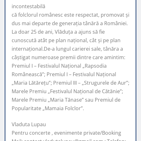
incontestabilă
că folclorul românesc este respectat, promovat şi
dus mai departe de generaţia tânără a României.
La doar 25 de ani, Vlăduța a ajuns să fie
cunoscută atât pe plan naţional, cât şi pe plan
internaţional.De-a lungul carierei sale, tânăra a
câştigat numeroase premii dintre care amintim:
Premiul I – Festivalul Național „Rapsodia
Românească”; Premiul I – Festivalul Național
„Maria Lătărețu”; Premiul III – „Strugurele de Aur”;
Marele Premiu „Festivalul Național de Cătănie”;
Marele Premiu „Maria Tănase” sau Premiul de
Popularitate „Mamaia Folclor”.
Vladuta Lupau
Pentru concerte , evenimente private/Booking