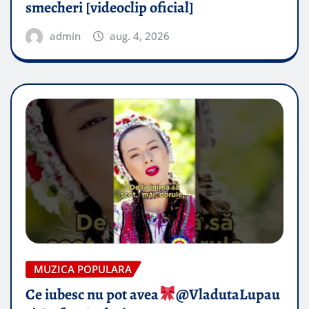
smecheri [videoclip oficial]
admin
aug. 4, 2026
MUZICA POPULARA
Ce iubesc nu pot avea
​@VladutaLupau