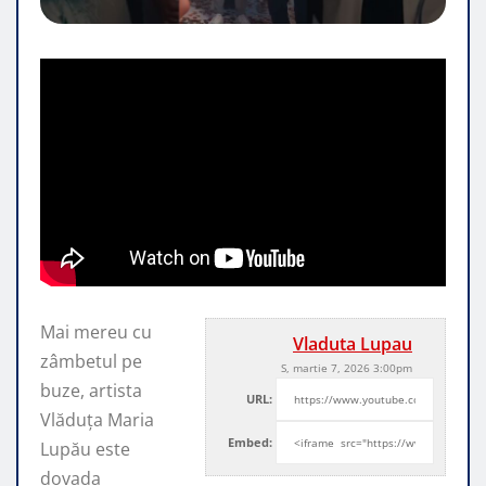
Mai mereu cu
Vladuta Lupau
zâmbetul pe
S, martie 7, 2026 3:00pm
buze, artista
URL:
Vlăduța Maria
Embed:
Lupău este
dovada