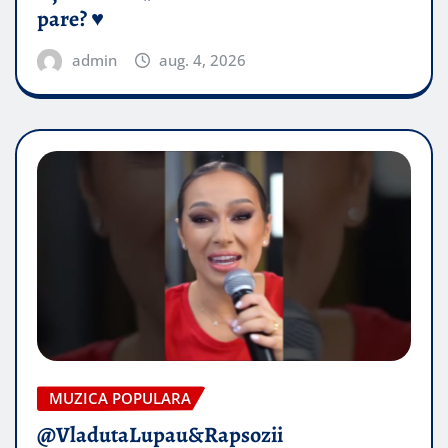
pare? ♥️
admin
aug. 4, 2026
MUZICA POPULARA
@VladutaLupau&Rapsozii