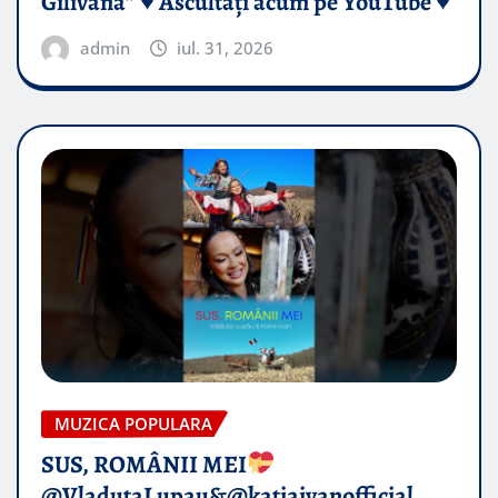
Gilivană” ♥️ Ascultați acum pe YouTube ♥️
admin
iul. 31, 2026
MUZICA POPULARA
SUS, ROMÂNII MEI
@VladutaLupau&@katiaivanofficial