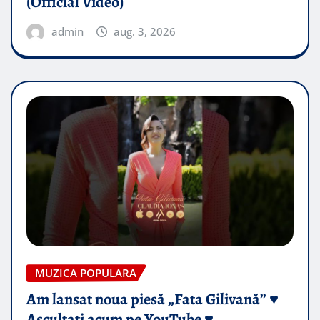
(Official Video)
admin
aug. 3, 2026
MUZICA POPULARA
Am lansat noua piesă „Fata Gilivană” ♥️
Ascultați acum pe YouTube ♥️