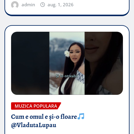
admin
aug. 1, 2026
MUZICA POPULARA
Cum e omul e și-o floare
@VladutaLupau