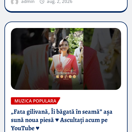
admin
aug. 2, 2026
MUZICA POPULARA
„Fata gilivană, Îi băgată în seamă” așa
sună noua piesă ♥️ Ascultați acum pe
YouTube ♥️