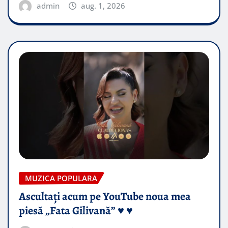
admin
aug. 1, 2026
MUZICA POPULARA
Ascultați acum pe YouTube noua mea
piesă „Fata Gilivană” ♥️ ♥️