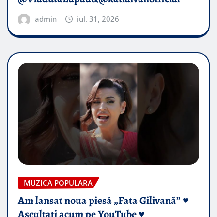
admin
iul. 31, 2026
MUZICA POPULARA
Am lansat noua piesă „Fata Gilivană” ♥️
Ascultați acum pe YouTube ♥️