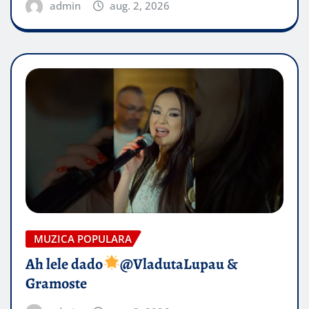
admin
aug. 2, 2026
MUZICA POPULARA
Ah lele dado​
@VladutaLupau &
Gramoste