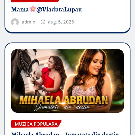
Mama
@VladutaLupau
admin
aug. 5, 2026
MUZICA POPULARA
Mihaela Abrudan – Jumatate din destin