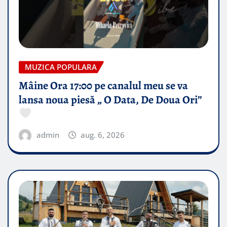
MUZICA POPULARA
Mâine Ora 17:00 pe canalul meu se va
lansa noua piesă „ O Data, De Doua Ori”
admin
aug. 6, 2026