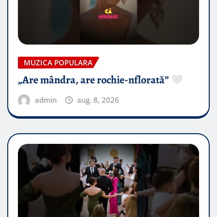
MUZICA POPULARA
„Are mândra, are rochie-nflorată”
admin
aug. 8, 2026