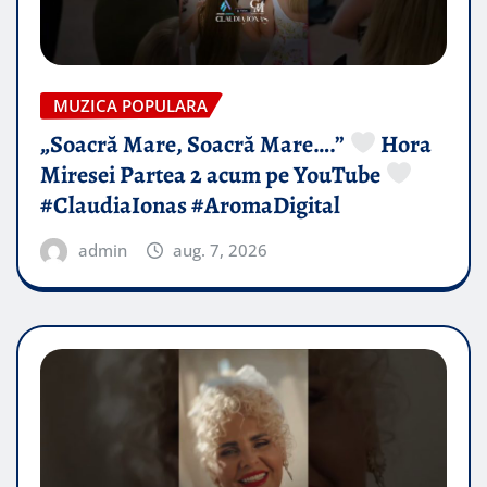
MUZICA POPULARA
„Soacră Mare, Soacră Mare….”
Hora
Miresei Partea 2 acum pe YouTube
#ClaudiaIonas #AromaDigital
admin
aug. 7, 2026