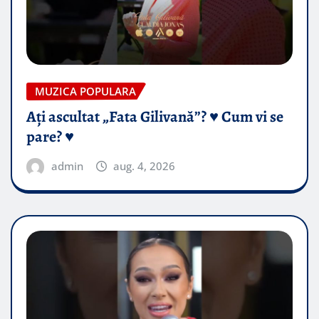
MUZICA POPULARA
Ați ascultat „Fata Gilivană”? ♥️ Cum vi se
pare? ♥️
admin
aug. 4, 2026