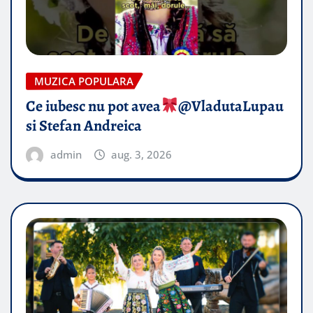
MUZICA POPULARA
Ce iubesc nu pot avea
​@VladutaLupau
si Stefan Andreica
admin
aug. 3, 2026