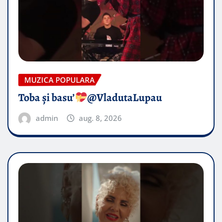
MUZICA POPULARA
Toba și basu’
@VladutaLupau
admin
aug. 8, 2026