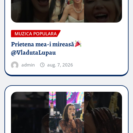
MUZICA POPULARA
Prietena mea-i mireasă​
@VladutaLupau
admin
aug. 7, 2026