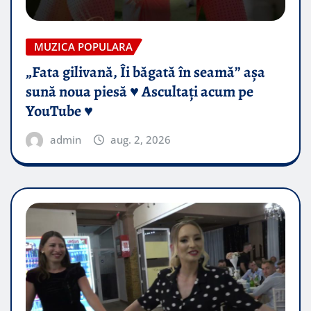
MUZICA POPULARA
„Fata gilivană, Îi băgată în seamă” așa
sună noua piesă ♥️ Ascultați acum pe
YouTube ♥️
admin
aug. 2, 2026