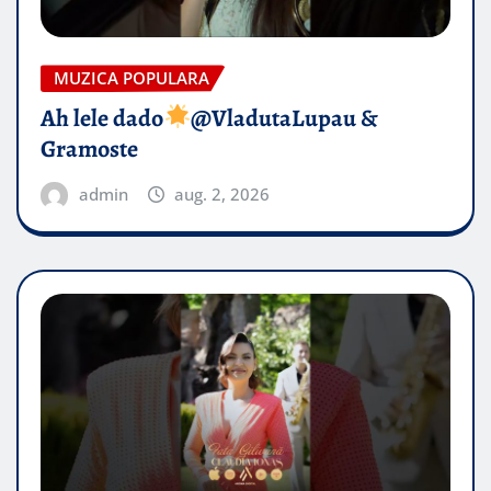
MUZICA POPULARA
Ah lele dado​
@VladutaLupau &
Gramoste
admin
aug. 2, 2026