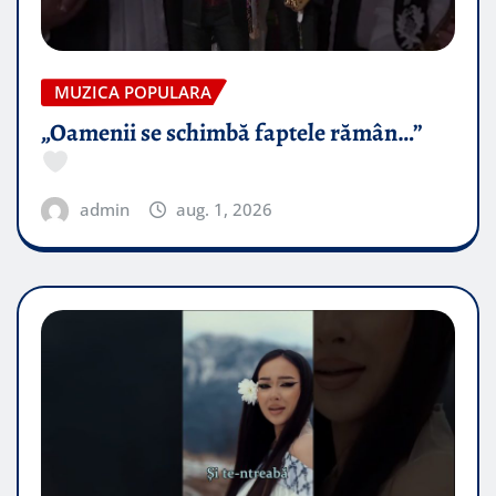
MUZICA POPULARA
„Oamenii se schimbă faptele rămân…”
admin
aug. 1, 2026