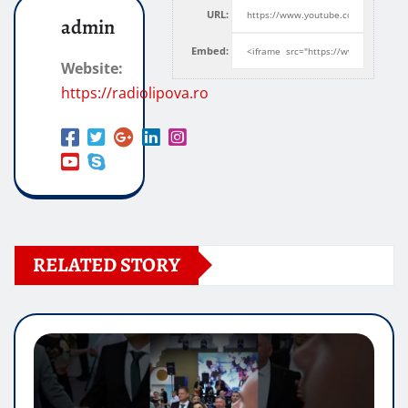
URL:
admin
Embed:
Website:
https://radiolipova.ro
RELATED STORY