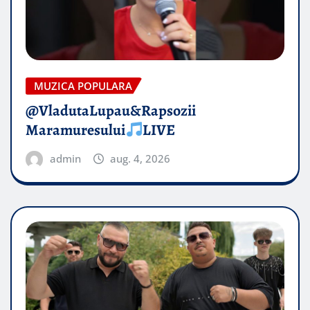
MUZICA POPULARA
@VladutaLupau&Rapsozii
Maramuresului
LIVE
admin
aug. 4, 2026