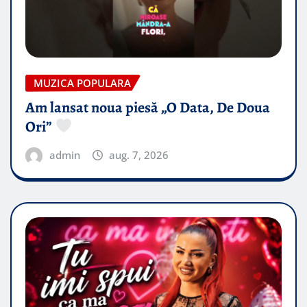
MUZICA POPULARA
Am lansat noua piesă „O Data, De Doua
Ori”
admin
aug. 7, 2026