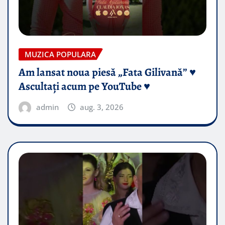
MUZICA POPULARA
Am lansat noua piesă „Fata Gilivană” ♥️
Ascultați acum pe YouTube ♥️
admin
aug. 3, 2026