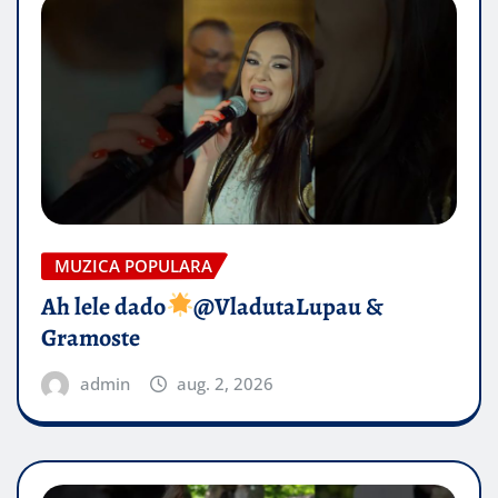
MUZICA POPULARA
Ah lele dado​
@VladutaLupau &
Gramoste
admin
aug. 2, 2026