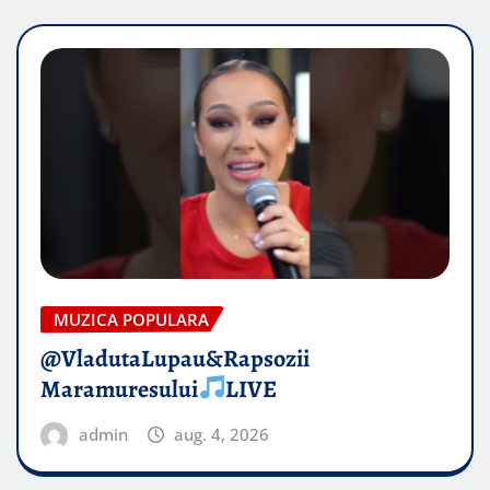
MUZICA POPULARA
@VladutaLupau&Rapsozii
Maramuresului
LIVE
admin
aug. 4, 2026