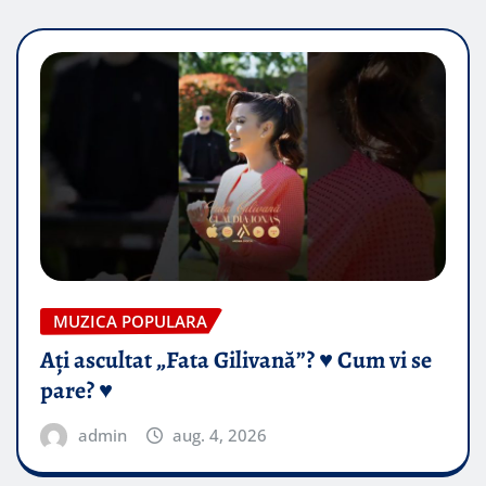
MUZICA POPULARA
Ați ascultat „Fata Gilivană”? ♥️ Cum vi se
pare? ♥️
admin
aug. 4, 2026