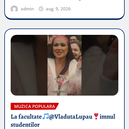
admin
aug. 9, 2026
MUZICA POPULARA
La facultate
@VladutaLupau
imnul
studentilor