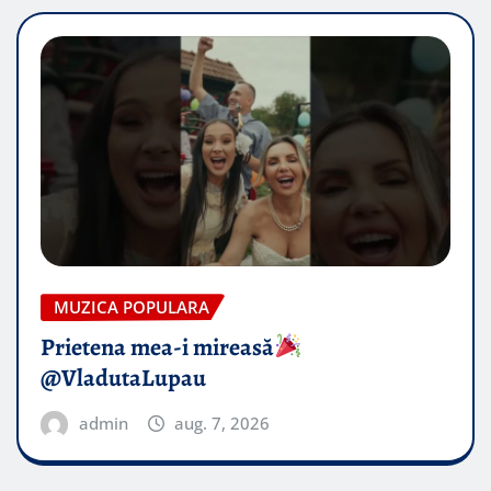
MUZICA POPULARA
Prietena mea-i mireasă​
@VladutaLupau
admin
aug. 7, 2026