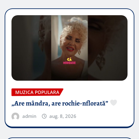
MUZICA POPULARA
„Are mândra, are rochie-nflorată”
admin
aug. 8, 2026