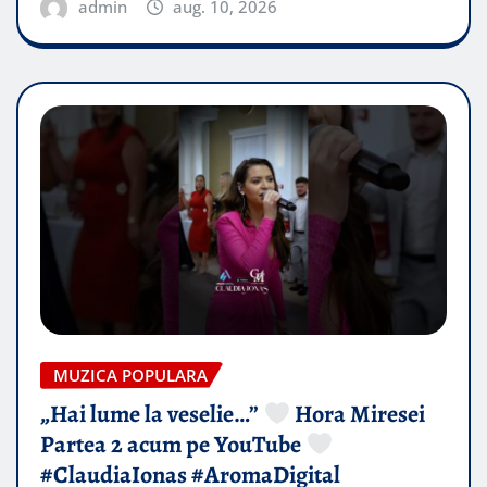
admin
aug. 10, 2026
MUZICA POPULARA
„Hai lume la veselie…”
Hora Miresei
Partea 2 acum pe YouTube
#ClaudiaIonas #AromaDigital