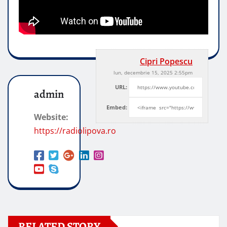
Cipri Popescu
lun, decembrie 15, 2025 2:55pm
URL:
admin
Embed:
Website:
https://radiolipova.ro
RELATED STORY