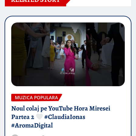
MUZICA POPULARA
Noul colaj pe YouTube Hora Miresei
Partea 2
#ClaudiaIonas
#AromaDigital