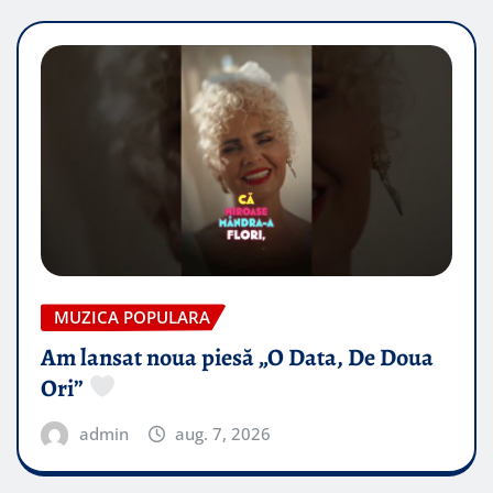
MUZICA POPULARA
Am lansat noua piesă „O Data, De Doua
Ori”
admin
aug. 7, 2026