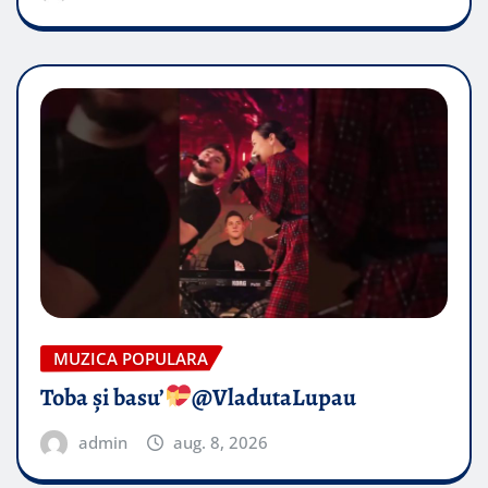
MUZICA POPULARA
Toba și basu’
@VladutaLupau
admin
aug. 8, 2026