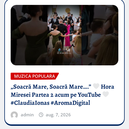
MUZICA POPULARA
„Soacră Mare, Soacră Mare….”
Hora
Miresei Partea 2 acum pe YouTube
#ClaudiaIonas #AromaDigital
admin
aug. 7, 2026