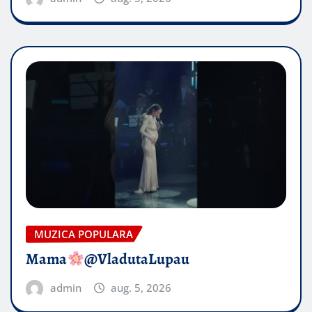
MUZICA POPULARA
Mama
@VladutaLupau
admin
aug. 5, 2026