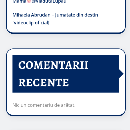
Mama
@VladutaLupau
Mihaela Abrudan – Jumatate din destin
[videoclip oficial]
COMENTARII
RECENTE
Niciun comentariu de arătat.