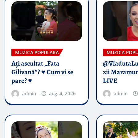
MUZICA POPULARA
MUZICA POP
Ați ascultat „Fata
@VladutaL
Gilivană”? ♥️ Cum vi se
zii Maramur
pare? ♥️
LIVE
admin
aug. 4, 2026
admin