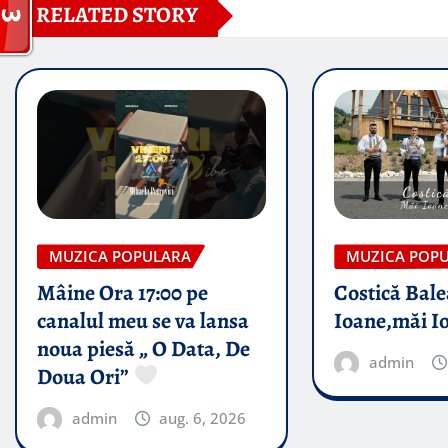
RELATED STORY
MUZICA POPULARA
MUZICA POP
Mâine Ora 17:00 pe
Costică Bale
canalul meu se va lansa
Ioane,măi I
noua piesă „ O Data, De
admin
Doua Ori”
admin
aug. 6, 2026