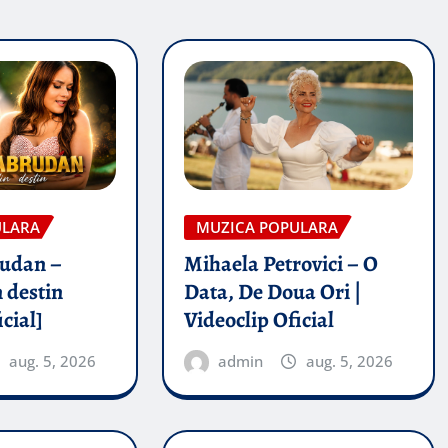
ULARA
MUZICA POPULARA
rudan –
Mihaela Petrovici – O
 destin
Data, De Doua Ori |
icial]
Videoclip Oficial
aug. 5, 2026
admin
aug. 5, 2026