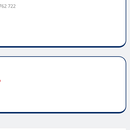
762 722
o