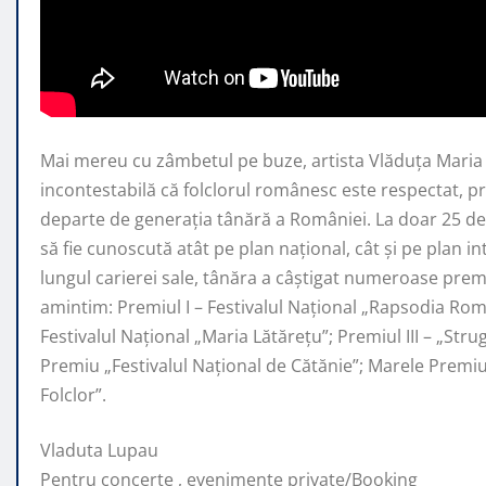
Mai mereu cu zâmbetul pe buze, artista Vlăduța Mari
incontestabilă că folclorul românesc este respectat, 
departe de generaţia tânără a României. La doar 25 de 
să fie cunoscută atât pe plan naţional, cât şi pe plan i
lungul carierei sale, tânăra a câştigat numeroase premi
amintim: Premiul I – Festivalul Național „Rapsodia Rom
Festivalul Național „Maria Lătărețu”; Premiul III – „Str
Premiu „Festivalul Național de Cătănie”; Marele Prem
Folclor”.
Vladuta Lupau
Pentru concerte , evenimente private/Booking