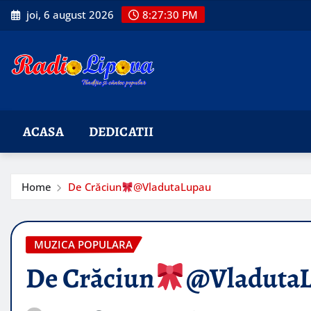
Skip
joi, 6 august 2026
8:27:31 PM
to
content
ACASA
DEDICATII
Home
De Crăciun
@VladutaLupau
MUZICA POPULARA
De Crăciun
@Vladuta