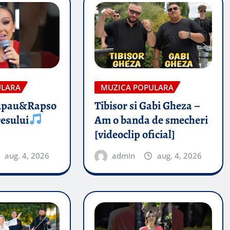
ULARA
MUZICA POPULARA
upau&Rapso
Tibisor si Gabi Gheza –
esului
Am o banda de smecheri
[videoclip oficial]
aug. 4, 2026
admin
aug. 4, 2026