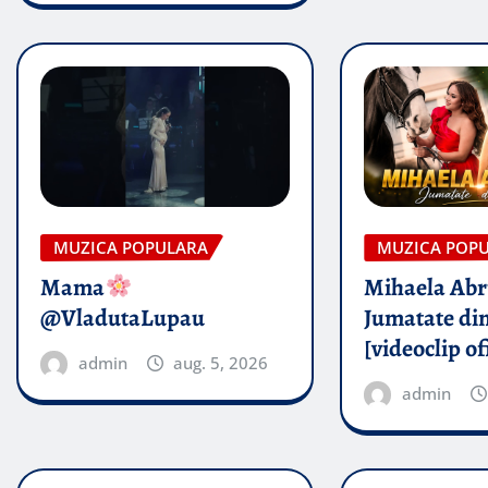
MUZICA POPULARA
MUZICA POP
Mama
Mihaela Ab
@VladutaLupau
Jumatate din
[videoclip of
admin
aug. 5, 2026
admin