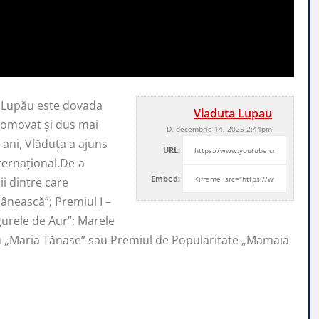
a Lupău este dovada
Vladuta Lupau
promovat şi
dus mai
D, decembrie 14, 2025 2:44pm
ani, Vlăduța a ajuns
URL:
nternaţional.De-a
Embed:
i dintre care
ânească”; Premiul I –
ugurele de Aur”; Marele
iu „Maria Tănase” sau Premiul de Popularitate „Mamaia