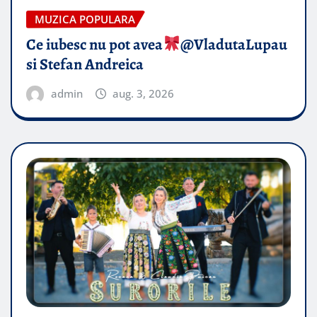
MUZICA POPULARA
Ce iubesc nu pot avea
​@VladutaLupau
si Stefan Andreica
admin
aug. 3, 2026