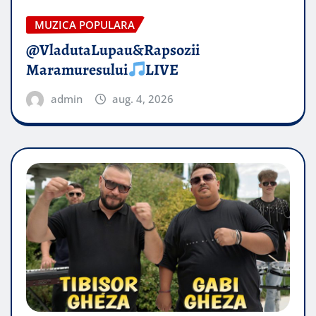
MUZICA POPULARA
@VladutaLupau&Rapsozii
Maramuresului
LIVE
admin
aug. 4, 2026