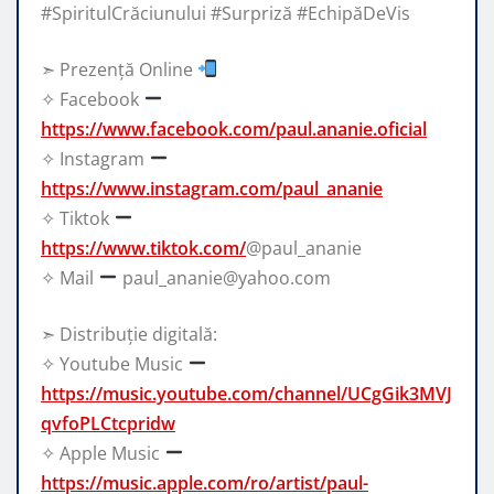
#SpiritulCrăciunului #Surpriză #EchipăDeVis
➣ Prezență Online
✧ Facebook
https://www.facebook.com/paul.ananie.oficial
✧ Instagram
https://www.instagram.com/paul_ananie
✧ Tiktok
https://www.tiktok.com/
@paul_ananie
✧ Mail
paul_ananie@yahoo.com
➣ Distribuție digitală:
✧ Youtube Music
https://music.youtube.com/channel/UCgGik3MVJ
qvfoPLCtcpridw
✧ Apple Music
https://music.apple.com/ro/artist/paul-