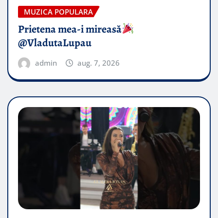
MUZICA POPULARA
Prietena mea-i mireasă​
@VladutaLupau
admin
aug. 7, 2026