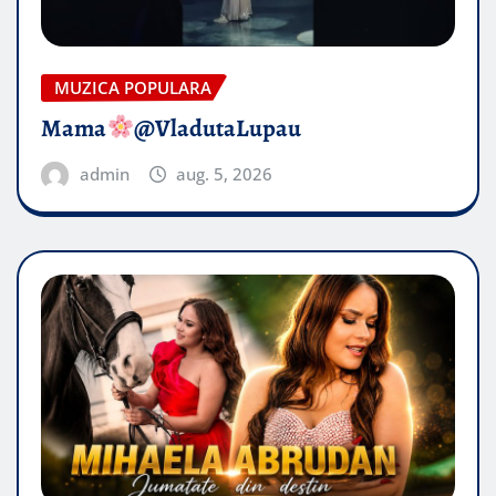
MUZICA POPULARA
Mama
@VladutaLupau
admin
aug. 5, 2026