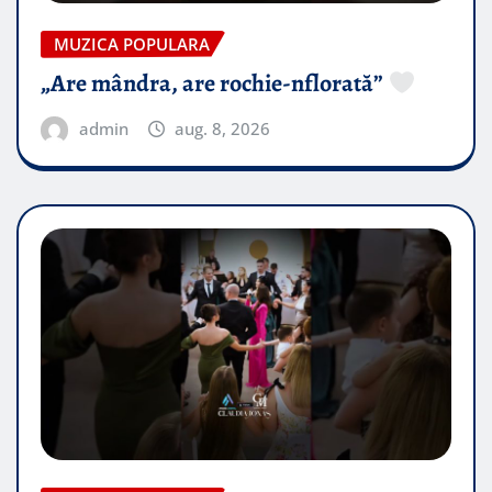
MUZICA POPULARA
„Are mândra, are rochie-nflorată”
admin
aug. 8, 2026