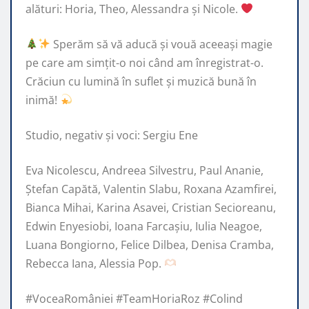
alături: Horia, Theo, Alessandra și Nicole.
Sperăm să vă aducă și vouă aceeași magie
pe care am simțit-o noi când am înregistrat-o.
Crăciun cu lumină în suflet și muzică bună în
inimă!
Studio, negativ și voci: Sergiu Ene
Eva Nicolescu, Andreea Silvestru, Paul Ananie,
Ștefan Capătă, Valentin Slabu, Roxana Azamfirei,
Bianca Mihai, Karina Asavei, Cristian Secioreanu,
Edwin Enyesiobi, Ioana Farcașiu, Iulia Neagoe,
Luana Bongiorno, Felice Dilbea, Denisa Cramba,
Rebecca Iana, Alessia Pop.
#VoceaRomâniei #TeamHoriaRoz #Colind