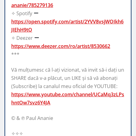
ananie/785279136
✧ Spotify
https://open.spotify.com/artist/2YVV8vsjWOIkh6
JIEhH9tO
✧ Deezer
https://www.deezer.com/ro/artist/8530662
***
Vă mulțumesc că l-ați vizionat, vă invit să-i dați un
SHARE dacă v-a plăcut, un LIKE și să vă abonați
(Subscribe) la canalul meu oficial de YOUTUBE:
https://www.youtube.com/channel/UCaMq3zLPs
hntOw7svz6Y4JA
© & ℗ Paul Ananie
✧✧✧