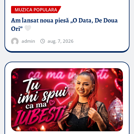
MUZICA POPULARA
Am lansat noua piesă „O Data, De Doua
Ori”
admin
aug. 7, 2026