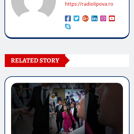
https://radiolipova.ro
RELATED STORY