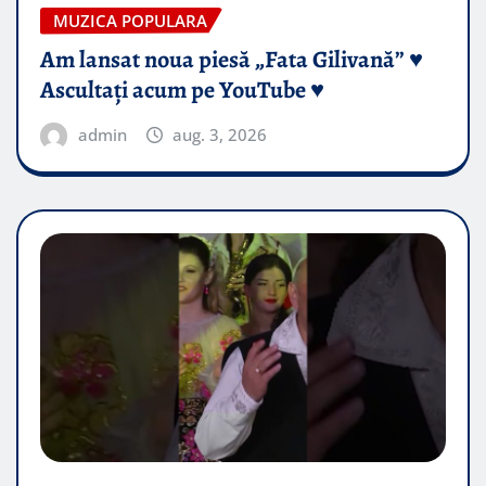
MUZICA POPULARA
Am lansat noua piesă „Fata Gilivană” ♥️
Ascultați acum pe YouTube ♥️
admin
aug. 3, 2026