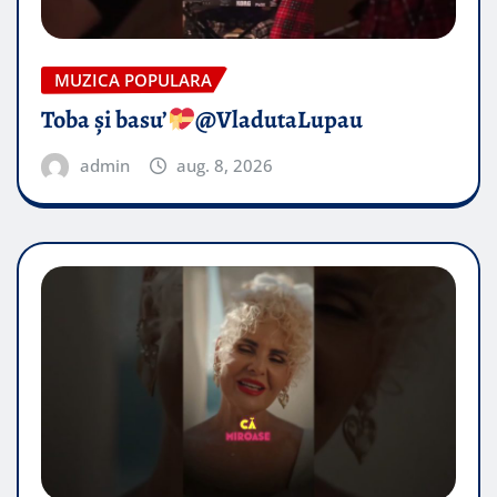
MUZICA POPULARA
Toba și basu’
@VladutaLupau
admin
aug. 8, 2026