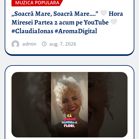
MUZICA POPULARA
„Soacră Mare, Soacră Mare….”
Hora
Miresei Partea 2 acum pe YouTube
#ClaudiaIonas #AromaDigital
admin
aug. 7, 2026