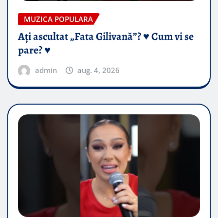
MUZICA POPULARA
Ați ascultat „Fata Gilivană”? ♥️ Cum vi se
pare? ♥️
admin
aug. 4, 2026