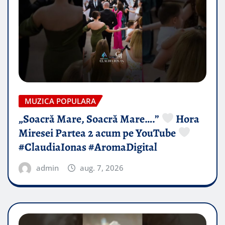
MUZICA POPULARA
„Soacră Mare, Soacră Mare….”
Hora
Miresei Partea 2 acum pe YouTube
#ClaudiaIonas #AromaDigital
admin
aug. 7, 2026