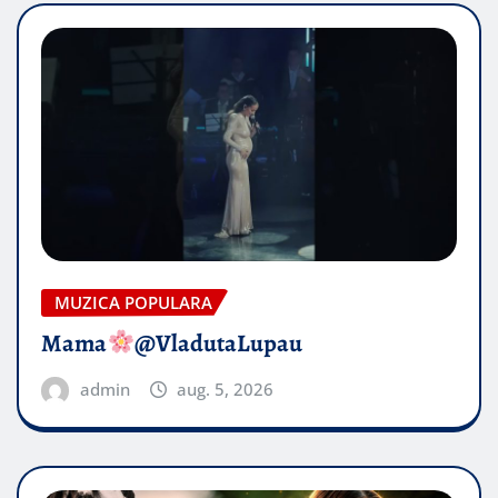
MUZICA POPULARA
Mama
@VladutaLupau
admin
aug. 5, 2026