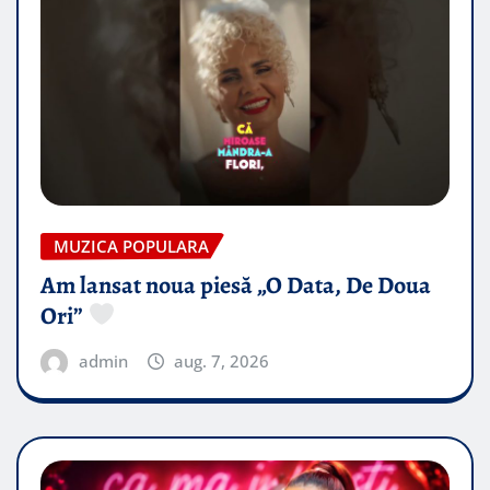
MUZICA POPULARA
Am lansat noua piesă „O Data, De Doua
Ori”
admin
aug. 7, 2026