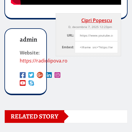
Cipri Popescu
D, decembrie 7, 2025 12:23pm
URL:
admin
Embed:
Website:
https://radiolipova.ro
RELATED STORY