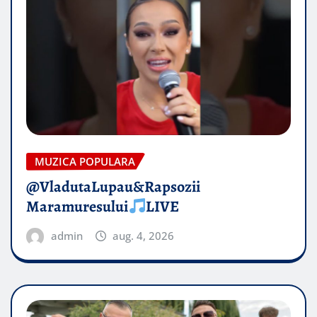
MUZICA POPULARA
@VladutaLupau&Rapsozii
Maramuresului
LIVE
admin
aug. 4, 2026