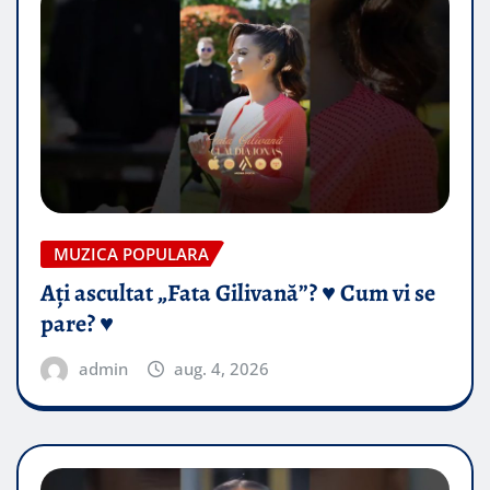
MUZICA POPULARA
Ați ascultat „Fata Gilivană”? ♥️ Cum vi se
pare? ♥️
admin
aug. 4, 2026