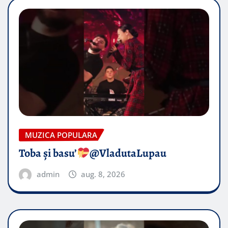
MUZICA POPULARA
Toba și basu’
@VladutaLupau
admin
aug. 8, 2026