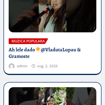
MUZICA POPULARA
Ah lele dado​
@VladutaLupau &
Gramoste
admin
aug. 2, 2026