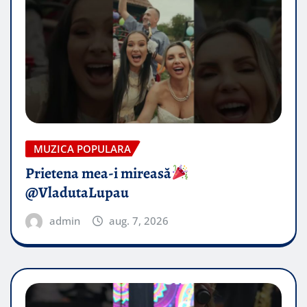
MUZICA POPULARA
Prietena mea-i mireasă​
@VladutaLupau
admin
aug. 7, 2026