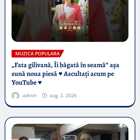
MUZICA POPULARA
„Fata gilivană, Îi băgată în seamă” așa
sună noua piesă ♥️ Ascultați acum pe
YouTube ♥️
admin
aug. 2, 2026