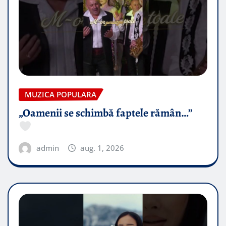
MUZICA POPULARA
„Oamenii se schimbă faptele rămân…”
admin
aug. 1, 2026