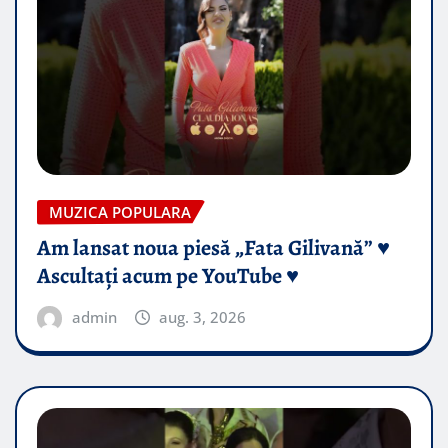
MUZICA POPULARA
Am lansat noua piesă „Fata Gilivană” ♥️
Ascultați acum pe YouTube ♥️
admin
aug. 3, 2026