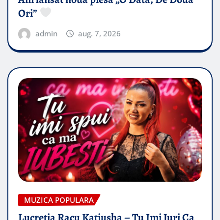
Ori”
admin
aug. 7, 2026
MUZICA POPULARA
Lucretia Racu Katiusha – Tu Imi Juri Ca