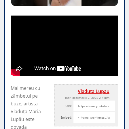
Mai mereu cu
Vladuta Lupau
zâmbetul pe
mar, decembrie 2, 2025 2:44pm
buze, artista
URL:
Vlăduța Maria
Embed:
Lupău este
dovada