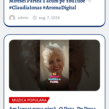
Miresei Partea 2 acum pe YouTube
#ClaudiaIonas #AromaDigital
admin
aug. 7, 2026
MUZICA POPULARA
Am lansat noua piesă „O Data, De Doua