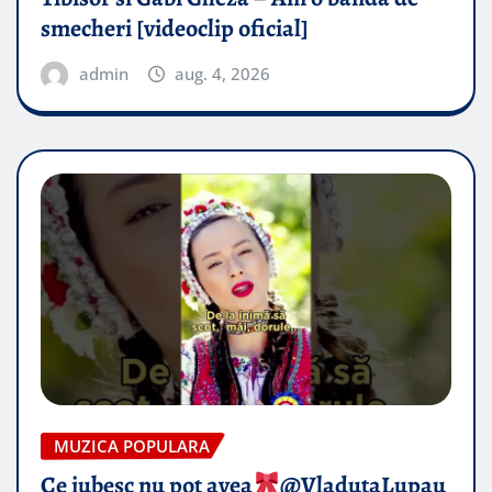
smecheri [videoclip oficial]
admin
aug. 4, 2026
MUZICA POPULARA
Ce iubesc nu pot avea
​@VladutaLupau