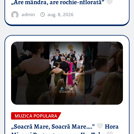
„Are mândra, are rochie-nflorată”
admin
aug. 8, 2026
MUZICA POPULARA
„Soacră Mare, Soacră Mare….”
Hora