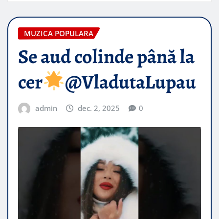
MUZICA POPULARA
Se aud colinde până la
cer
​@VladutaLupau
admin
dec. 2, 2025
0