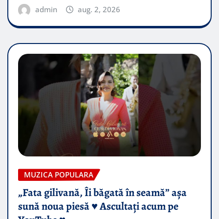
admin
aug. 2, 2026
MUZICA POPULARA
„Fata gilivană, Îi băgată în seamă” așa
sună noua piesă ♥️ Ascultați acum pe