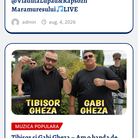
@VladutaLupau&Rapsozii
Maramuresului
LIVE
admin
aug. 4, 2026
MUZICA POPULARA
Tibisor si Gabi Gheza – Am o banda de