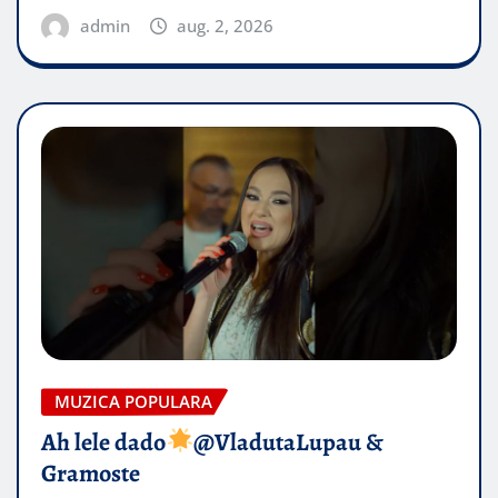
admin
aug. 2, 2026
MUZICA POPULARA
Ah lele dado​
@VladutaLupau &
Gramoste