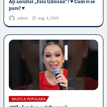
Ați ascultat „Fata Gilivană”? ♥️ Cum vi se
pare? ♥️
admin
aug. 4, 2026
MUZICA POPULARA