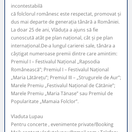
incontestabilă
că folclorul românesc este respectat, promovat şi
dus mai departe de generaţia tânără a României.
La doar 25 de ani, Vlăduța a ajuns să fie
cunoscută atât pe plan naţional, cât şi pe plan
internaţional.De-a lungul carierei sale, tânăra a
câştigat numeroase premii dintre care amintim:
Premiul I – Festivalul Național „Rapsodia
Românească”; Premiul I – Festivalul Național
„Maria Lătărețu”; Premiul III – „Strugurele de Aur”;
Marele Premiu „Festivalul Național de Cătănie”;
Marele Premiu „Maria Tănase” sau Premiul de
Popularitate „Mamaia Folclor”.
Vladuta Lupau
Pentru concerte , evenimente private/Booking