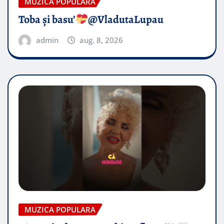
MUZICA POPULARA
Toba și basu’
@VladutaLupau
admin
aug. 8, 2026
MUZICA POPULARA