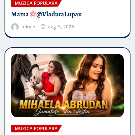
MUZICA POPULARA
Mama
@VladutaLupau
admin
aug. 5, 2026
MUZICA POPULARA