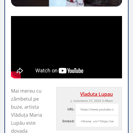
Mai mereu cu
Vladuta Lupau
zâmbetul pe
J, noiembrie 27, 2025 5:48pm
buze, artista
URL:
Vlăduța Maria
Embed:
Lupău este
dovada