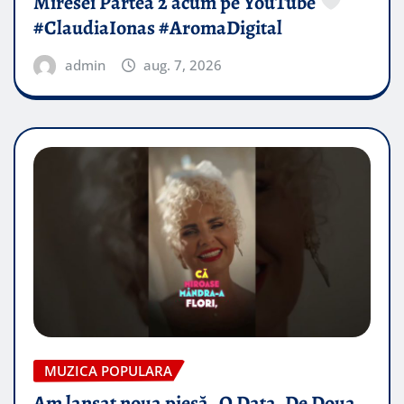
Miresei Partea 2 acum pe YouTube
#ClaudiaIonas #AromaDigital
admin
aug. 7, 2026
MUZICA POPULARA
Am lansat noua piesă „O Data, De Doua