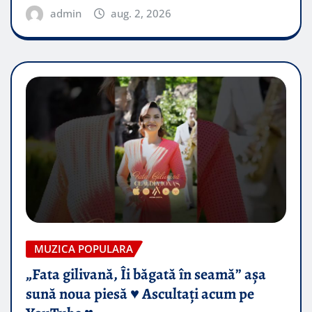
admin
aug. 2, 2026
MUZICA POPULARA
„Fata gilivană, Îi băgată în seamă” așa
sună noua piesă ♥️ Ascultați acum pe