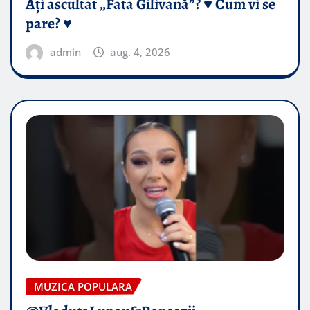
Ați ascultat „Fata Gilivană”? ♥️ Cum vi se
pare? ♥️
admin
aug. 4, 2026
MUZICA POPULARA