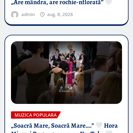
„Are mândra, are rochie-nflorată”
admin
aug. 8, 2026
MUZICA POPULARA
„Soacră Mare, Soacră Mare….”
Hora