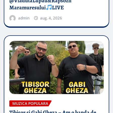
@VladutaLupau&Rapsozii
Maramuresului
LIVE
admin
aug. 4, 2026
MUZICA POPULARA
Tibisor si Gabi Gheza – Am o banda de