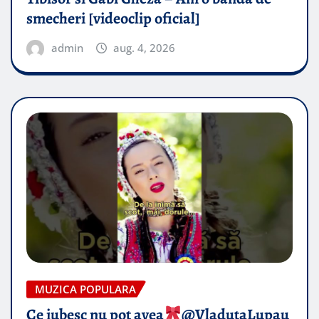
smecheri [videoclip oficial]
admin
aug. 4, 2026
MUZICA POPULARA
Ce iubesc nu pot avea
​@VladutaLupau