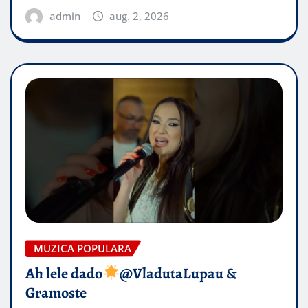
admin
aug. 2, 2026
MUZICA POPULARA
Ah lele dado​
@VladutaLupau &
Gramoste