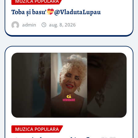
MUZICA POPULARA
Toba și basu’
@VladutaLupau
admin
aug. 8, 2026
MUZICA POPULARA