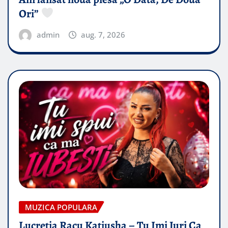
Ori”
admin
aug. 7, 2026
MUZICA POPULARA
Lucretia Racu Katiusha – Tu Imi Juri Ca