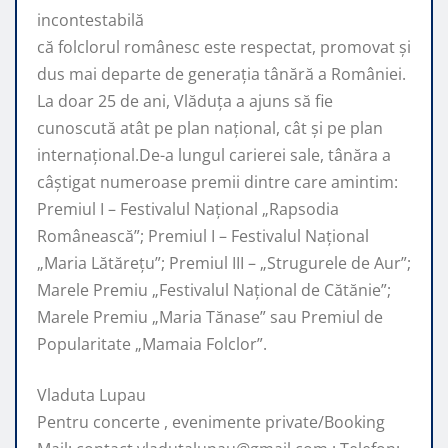
incontestabilă
că folclorul românesc este respectat, promovat şi
dus mai departe de generaţia tânără a României.
La doar 25 de ani, Vlăduța a ajuns să fie
cunoscută atât pe plan naţional, cât şi pe plan
internaţional.De-a lungul carierei sale, tânăra a
câştigat numeroase premii dintre care amintim:
Premiul I – Festivalul Național „Rapsodia
Românească”; Premiul I – Festivalul Național
„Maria Lătărețu”; Premiul III – „Strugurele de Aur”;
Marele Premiu „Festivalul Național de Cătănie”;
Marele Premiu „Maria Tănase” sau Premiul de
Popularitate „Mamaia Folclor”.
Vladuta Lupau
Pentru concerte , evenimente private/Booking