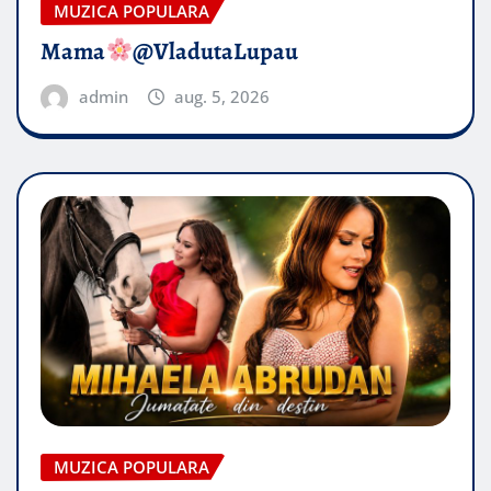
MUZICA POPULARA
Mama
@VladutaLupau
admin
aug. 5, 2026
MUZICA POPULARA