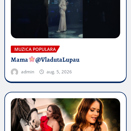
MUZICA POPULARA
Mama
@VladutaLupau
admin
aug. 5, 2026