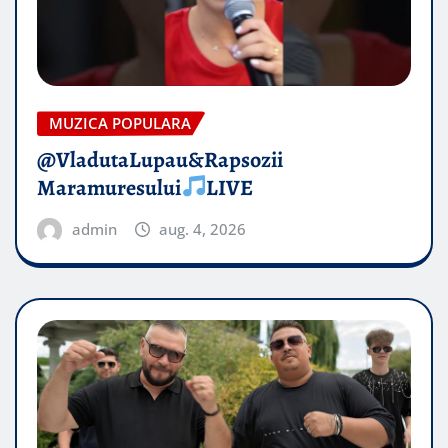
MUZICA POPULARA
@VladutaLupau&Rapsozii
Maramuresului
LIVE
admin
aug. 4, 2026