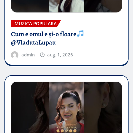
MUZICA POPULARA
Cum e omul e și-o floare
@VladutaLupau
admin
aug. 1, 2026