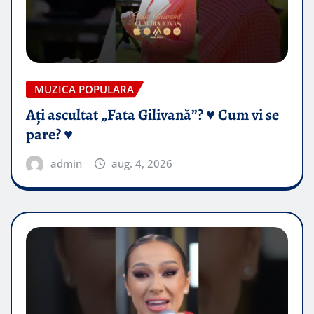
MUZICA POPULARA
Ați ascultat „Fata Gilivană”? ♥️ Cum vi se
pare? ♥️
admin
aug. 4, 2026