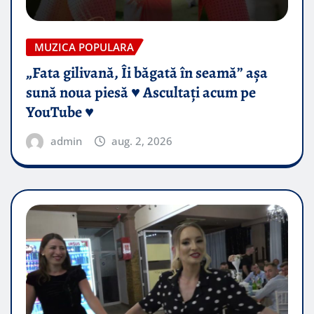
MUZICA POPULARA
„Fata gilivană, Îi băgată în seamă” așa
sună noua piesă ♥️ Ascultați acum pe
YouTube ♥️
admin
aug. 2, 2026