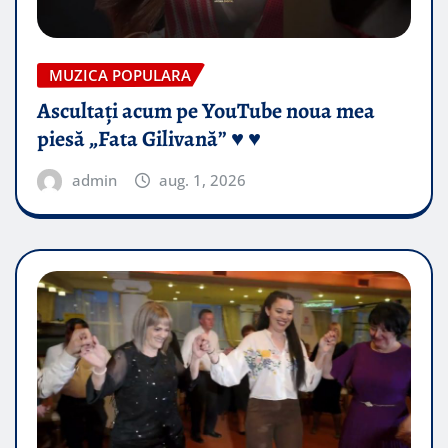
MUZICA POPULARA
Ascultați acum pe YouTube noua mea
piesă „Fata Gilivană” ♥️ ♥️
admin
aug. 1, 2026