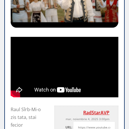
Raul Sîrb-Mi-o
RadStarAVP
zis tata, stai
mar, noiembrie 4, 2025 3:00pm
fecior
URL: