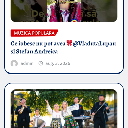
MUZICA POPULARA
Ce iubesc nu pot avea
​@VladutaLupau
si Stefan Andreica
admin
aug. 3, 2026