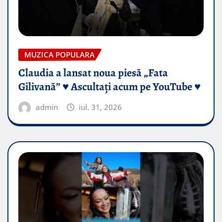
MUZICA POPULARA
Claudia a lansat noua piesă „Fata
Gilivană” ♥️ Ascultați acum pe YouTube ♥️
admin
iul. 31, 2026