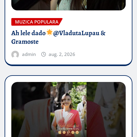
MUZICA POPULARA
Ah lele dado​
@VladutaLupau &
Gramoste
admin
aug. 2, 2026