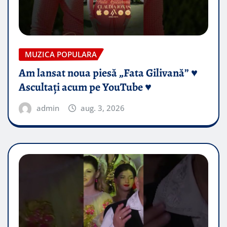
MUZICA POPULARA
Am lansat noua piesă „Fata Gilivană” ♥️
Ascultați acum pe YouTube ♥️
admin
aug. 3, 2026