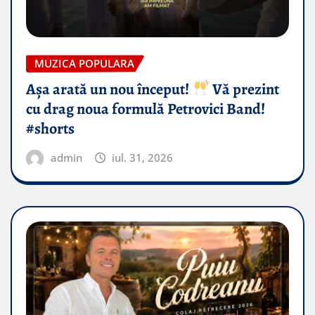
MUZICA POPULARA
Așa arată un nou început!
Vă prezint
cu drag noua formulă Petrovici Band!
#shorts
admin
iul. 31, 2026