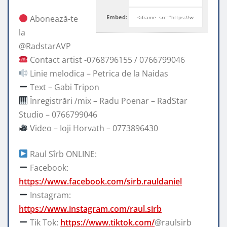
Abonează-te
Embed:
la ​
@RadstarAVP
Contact artist -0768796155 / 0766799046
Linie melodica –
Petrica de la Naidas
Text – Gabi Tripon
Înregistrări /mix – Radu Poenar – RadStar
Studio – 0766799046
Video – Ioji Horvath – 0773896430
Raul Sîrb ONLINE:
Facebook:
https://www.facebook.com/sirb.rauldaniel
Instagram:
https://www.instagram.com/raul.sirb
Tik Tok:
https://www.tiktok.com/
@raulsirb