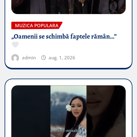
MUZICA POPULARA
„Oamenii se schimbă faptele rămân…”
admin
aug. 1, 2026