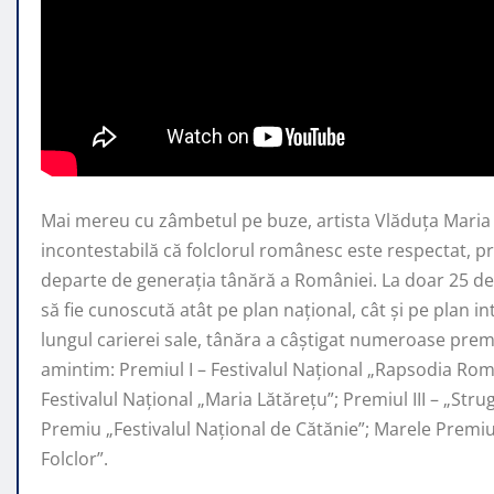
Mai mereu cu zâmbetul pe buze, artista Vlăduța Mari
incontestabilă că folclorul românesc este respectat, 
departe de generaţia tânără a României. La doar 25 de 
să fie cunoscută atât pe plan naţional, cât şi pe plan i
lungul carierei sale, tânăra a câştigat numeroase premi
amintim: Premiul I – Festivalul Național „Rapsodia Rom
Festivalul Național „Maria Lătărețu”; Premiul III – „Str
Premiu „Festivalul Național de Cătănie”; Marele Prem
Folclor”.