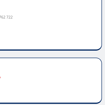
762 722
o