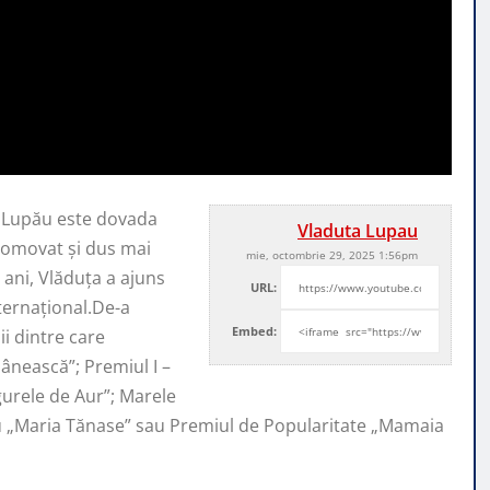
a Lupău este dovada
Vladuta Lupau
promovat şi
dus mai
mie, octombrie 29, 2025 1:56pm
ani, Vlăduța a ajuns
URL:
nternaţional.De-a
Embed:
i dintre care
ânească”; Premiul I –
ugurele de Aur”; Marele
iu „Maria Tănase” sau Premiul de Popularitate „Mamaia