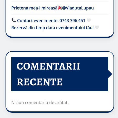
Prietena mea-i mireasă​
@VladutaLupau
Contact evenimente: 0743 396 451
Rezervă din timp data evenimentului tău!
COMENTARII
RECENTE
Niciun comentariu de arătat.