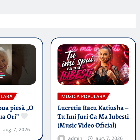
ULARA
MUZICA POPULARA
oua piesă „O
Lucretia Racu Katiusha –
ua Ori”
Tu Imi Juri Ca Ma Iubesti
(Music Video Oficial)
aug. 7, 2026
admin
aug. 7, 2026