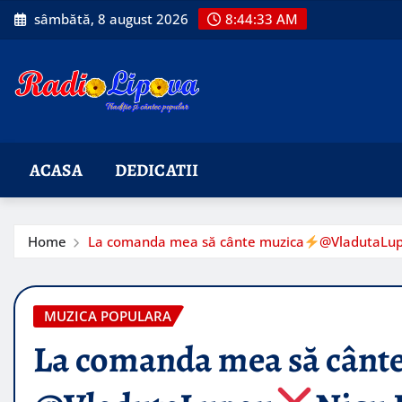
Skip
sâmbătă, 8 august 2026
8:44:34 AM
to
content
ACASA
DEDICATII
Home
La comanda mea să cânte muzica
​@VladutaLu
MUZICA POPULARA
La comanda mea să cânt