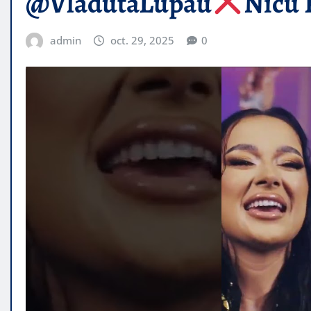
@VladutaLupau
Nicu 
admin
oct. 29, 2025
0