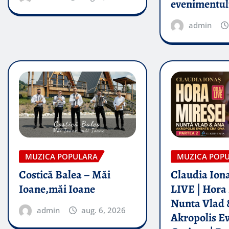
evenimentul
admin
MUZICA POPULARA
MUZICA POP
Costică Balea – Măi
Claudia Iona
Ioane,măi Ioane
LIVE | Hora 
Nunta Vlad 
admin
aug. 6, 2026
Akropolis E