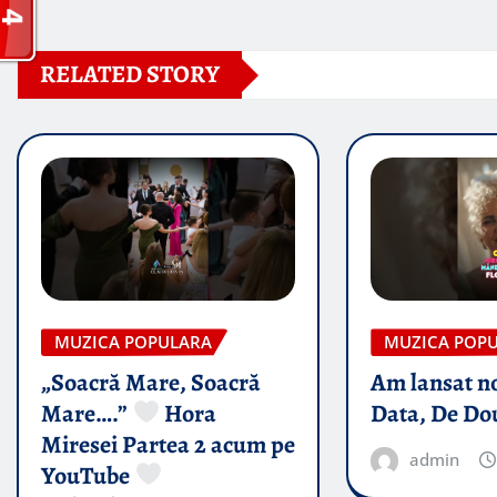
RELATED STORY
MUZICA POPULARA
MUZICA POP
„Soacră Mare, Soacră
Am lansat n
Mare….”
Hora
Data, De Do
Miresei Partea 2 acum pe
admin
YouTube