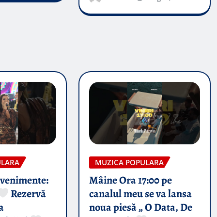
ULARA
MUZICA POPULARA
evenimente:
Mâine Ora 17:00 pe
Rezervă
canalul meu se va lansa
a
noua piesă „ O Data, De