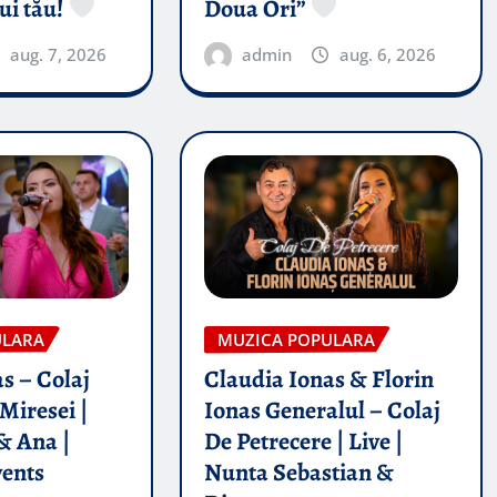
ui tău!
Doua Ori”
aug. 7, 2026
admin
aug. 6, 2026
ULARA
MUZICA POPULARA
s – Colaj
Claudia Ionas & Florin
Miresei |
Ionas Generalul – Colaj
& Ana |
De Petrecere | Live |
vents
Nunta Sebastian &