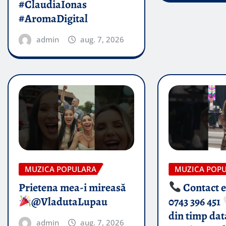
#ClaudiaIonas
#AromaDigital
admin
aug. 7, 2026
MUZICA POPULARA
MUZICA POP
Prietena mea-i mireasă​
Contact 
@VladutaLupau
0743 396 451
din timp dat
admin
aug. 7, 2026