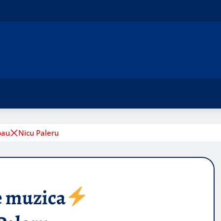
pau
Nicu Paleru
e muzica