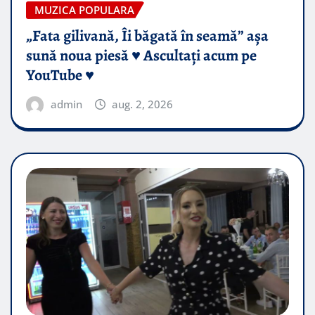
MUZICA POPULARA
„Fata gilivană, Îi băgată în seamă” așa
sună noua piesă ♥️ Ascultați acum pe
YouTube ♥️
admin
aug. 2, 2026