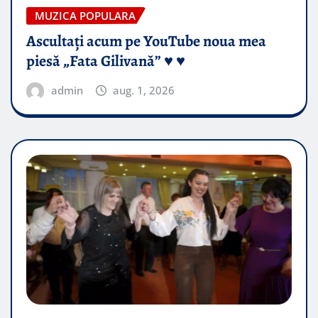
MUZICA POPULARA
Ascultați acum pe YouTube noua mea
piesă „Fata Gilivană” ♥️ ♥️
admin
aug. 1, 2026