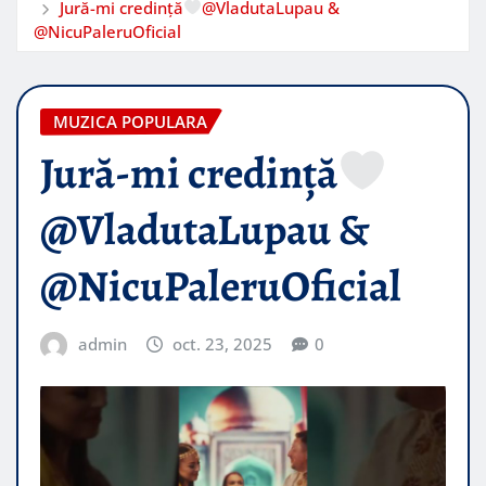
Jură-mi credință
@VladutaLupau &
@NicuPaleruOficial
MUZICA POPULARA
Jură-mi credință
@VladutaLupau &
@NicuPaleruOficial
admin
oct. 23, 2025
0