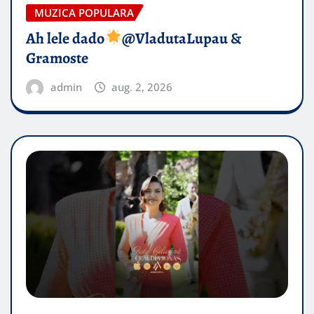
MUZICA POPULARA
Ah lele dado​
@VladutaLupau &
Gramoste
admin
aug. 2, 2026