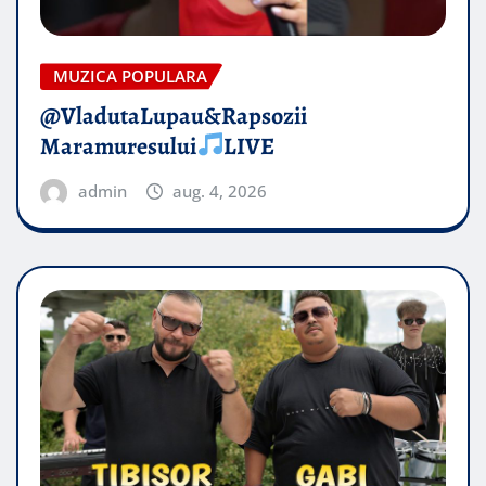
MUZICA POPULARA
@VladutaLupau&Rapsozii
Maramuresului
LIVE
admin
aug. 4, 2026