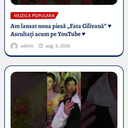
MUZICA POPULARA
Am lansat noua piesă „Fata Gilivană” ♥️
Ascultați acum pe YouTube ♥️
admin
aug. 3, 2026