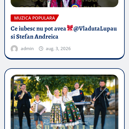
MUZICA POPULARA
Ce iubesc nu pot avea
​@VladutaLupau
si Stefan Andreica
admin
aug. 3, 2026