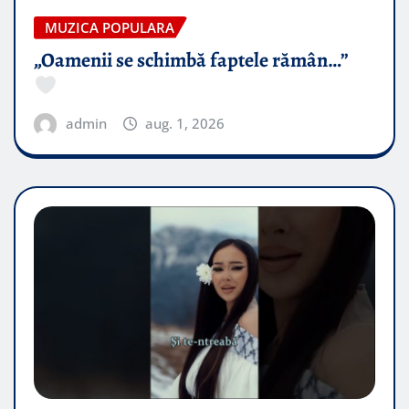
MUZICA POPULARA
„Oamenii se schimbă faptele rămân…”
admin
aug. 1, 2026