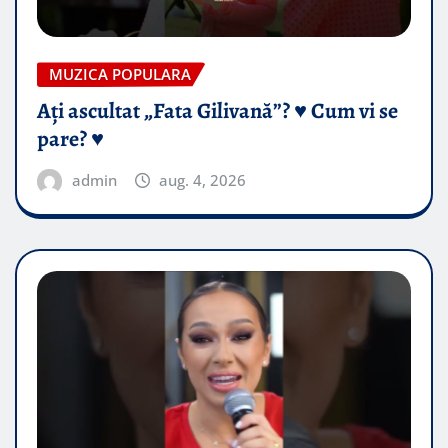
MUZICA POPULARA
Ați ascultat „Fata Gilivană”? ♥️ Cum vi se
pare? ♥️
admin
aug. 4, 2026