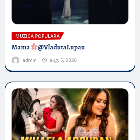
MUZICA POPULARA
Mama
@VladutaLupau
admin
aug. 5, 2026