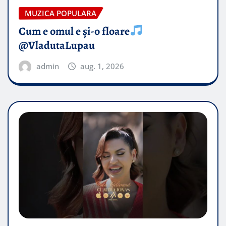
MUZICA POPULARA
Cum e omul e și-o floare
@VladutaLupau
admin
aug. 1, 2026