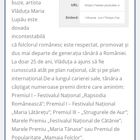
buze, artista
URL:
Vlăduța Maria
Embed:
Lupău este
dovada
incontestabilă
că folclorul românesc este respectat, promovat şi
dus mai departe de generaţia tânără a României.
La doar 25 de ani, Vlăduța a ajuns să fie
cunoscută atât pe plan naţional, cât şi pe plan
internaţional.De-a lungul carierei sale, tânăra a
câştigat numeroase premii dintre care amintim:
Premiul I – Festivalul Național „Rapsodia
Românească”; Premiul I – Festivalul Național
„Maria Lătărețu”; Premiul III – „Strugurele de Aur”;
Marele Premiu „Festivalul Național de Cătănie”;
Marele Premiu „Maria Tănase” sau Premiul de
Popularitate „Mamaia Folclor”.