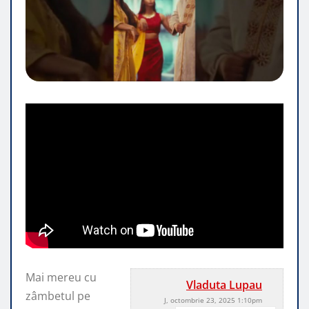
Mai mereu cu
Vladuta Lupau
zâmbetul pe
J, octombrie 23, 2025 1:10pm