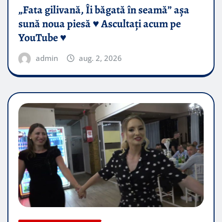
„Fata gilivană, Îi băgată în seamă” așa
sună noua piesă ♥️ Ascultați acum pe
YouTube ♥️
admin
aug. 2, 2026