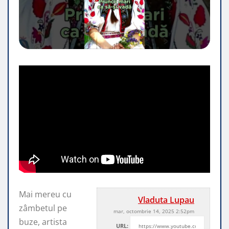
Mai mereu cu
Vladuta Lupau
zâmbetul pe
mar, octombrie 14, 2025 2:52pm
buze, artista
URL: