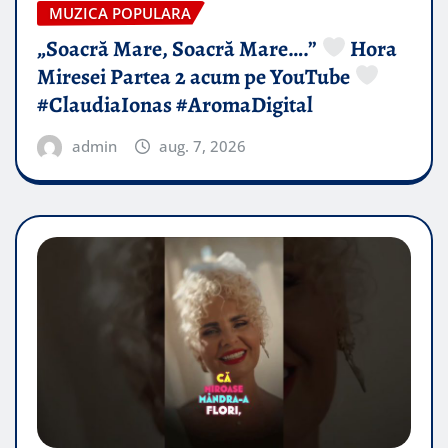
MUZICA POPULARA
„Soacră Mare, Soacră Mare….”
Hora
Miresei Partea 2 acum pe YouTube
#ClaudiaIonas #AromaDigital
admin
aug. 7, 2026