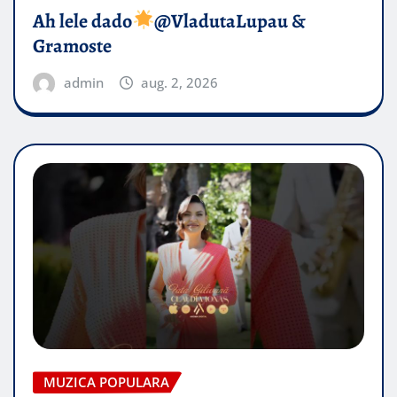
Ah lele dado​
@VladutaLupau &
Gramoste
admin
aug. 2, 2026
MUZICA POPULARA