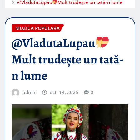
@VladutaLupau
Mult trudește un tată-n lume
MUZICA POPULARA
@VladutaLupau
Mult trudește un tată-
n lume
admin
oct. 14, 2025
0