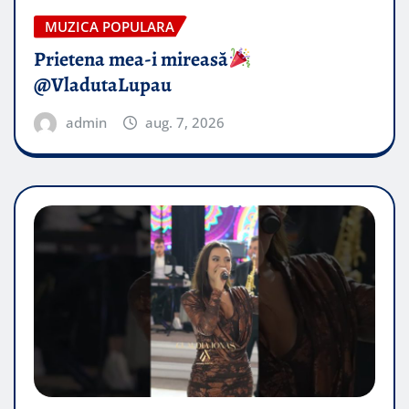
MUZICA POPULARA
Prietena mea-i mireasă​
@VladutaLupau
admin
aug. 7, 2026