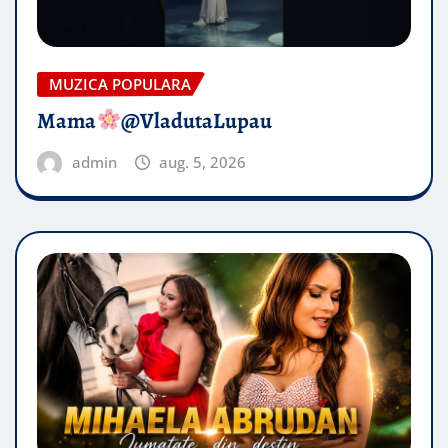
MUZICA POPULARA
Mama
@VladutaLupau
admin
aug. 5, 2026