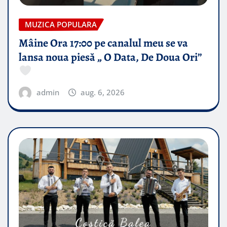
MUZICA POPULARA
Mâine Ora 17:00 pe canalul meu se va
lansa noua piesă „ O Data, De Doua Ori”
admin
aug. 6, 2026