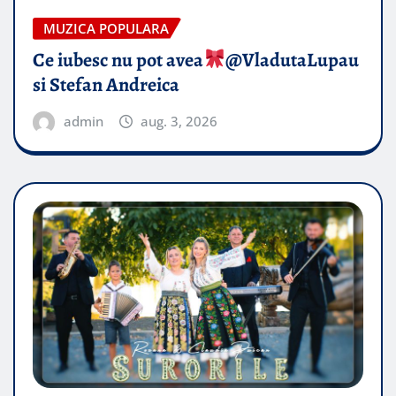
MUZICA POPULARA
Ce iubesc nu pot avea
​@VladutaLupau
si Stefan Andreica
admin
aug. 3, 2026