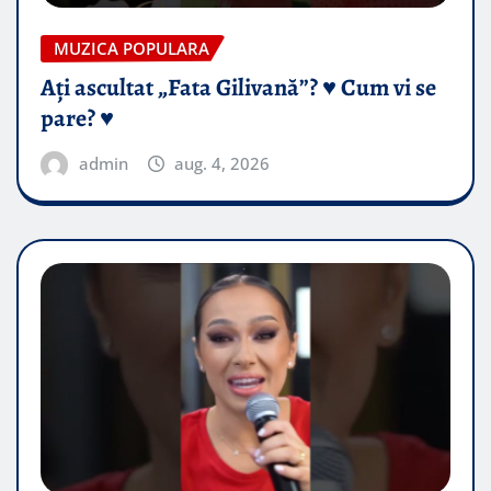
MUZICA POPULARA
Ați ascultat „Fata Gilivană”? ♥️ Cum vi se
pare? ♥️
admin
aug. 4, 2026