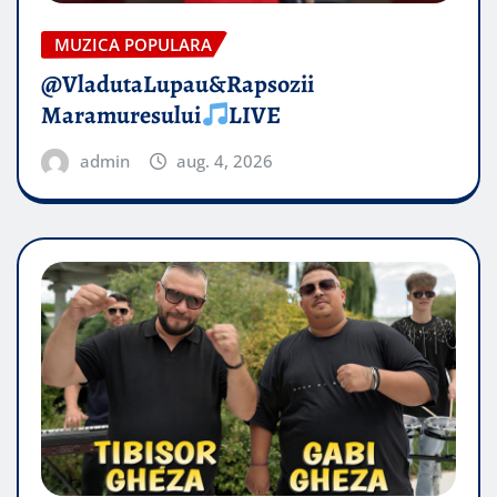
MUZICA POPULARA
@VladutaLupau&Rapsozii
Maramuresului
LIVE
admin
aug. 4, 2026