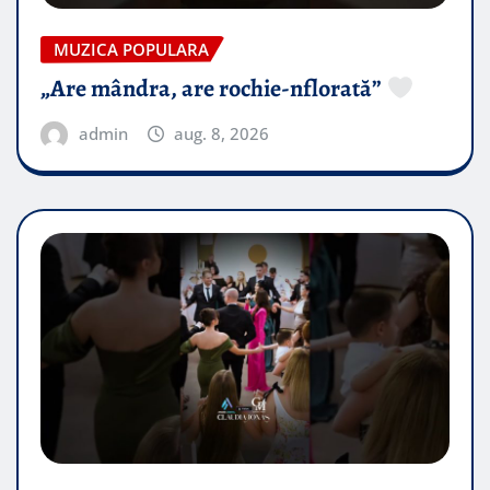
MUZICA POPULARA
„Are mândra, are rochie-nflorată”
admin
aug. 8, 2026