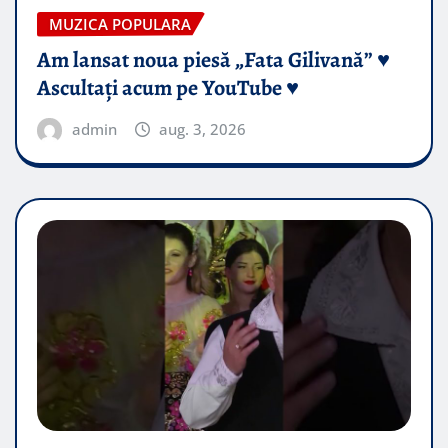
MUZICA POPULARA
Am lansat noua piesă „Fata Gilivană” ♥️
Ascultați acum pe YouTube ♥️
admin
aug. 3, 2026