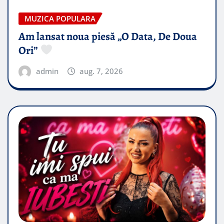
MUZICA POPULARA
Am lansat noua piesă „O Data, De Doua
Ori”
admin
aug. 7, 2026