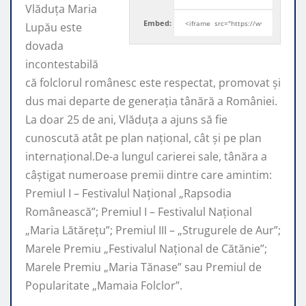
Vlăduța Maria
Embed:
Lupău este
dovada
incontestabilă
că folclorul românesc este respectat, promovat şi
dus mai departe de generaţia tânără a României.
La doar 25 de ani, Vlăduța a ajuns să fie
cunoscută atât pe plan naţional, cât şi pe plan
internaţional.De-a lungul carierei sale, tânăra a
câştigat numeroase premii dintre care amintim:
Premiul I – Festivalul Național „Rapsodia
Românească”; Premiul I – Festivalul Național
„Maria Lătărețu”; Premiul III – „Strugurele de Aur”;
Marele Premiu „Festivalul Național de Cătănie”;
Marele Premiu „Maria Tănase” sau Premiul de
Popularitate „Mamaia Folclor”.