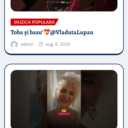
MUZICA POPULARA
Toba și basu’
@VladutaLupau
admin
aug. 8, 2026