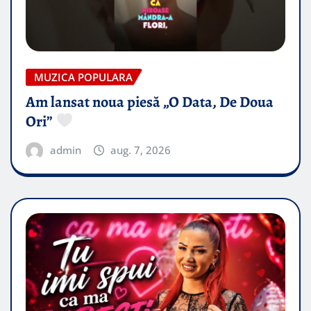
MUZICA POPULARA
Am lansat noua piesă „O Data, De Doua
Ori”
admin
aug. 7, 2026