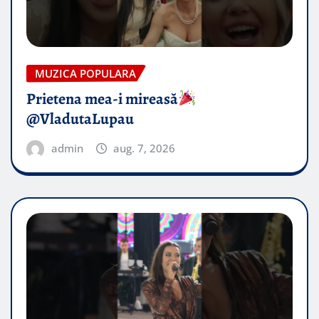
MUZICA POPULARA
Prietena mea-i mireasă​
@VladutaLupau
admin
aug. 7, 2026