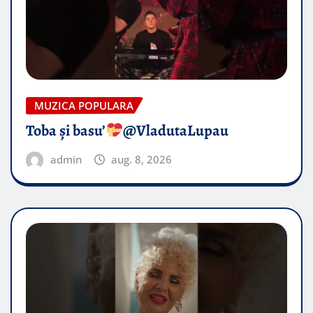
MUZICA POPULARA
Toba și basu’
@VladutaLupau
admin
aug. 8, 2026