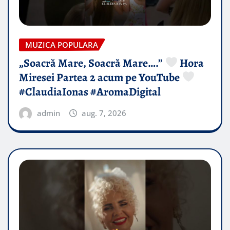
MUZICA POPULARA
„Soacră Mare, Soacră Mare….”
Hora
Miresei Partea 2 acum pe YouTube
#ClaudiaIonas #AromaDigital
admin
aug. 7, 2026