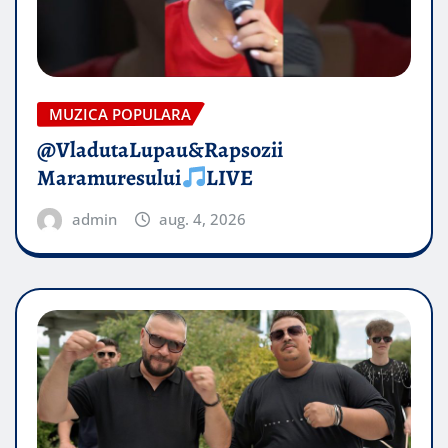
MUZICA POPULARA
@VladutaLupau&Rapsozii
Maramuresului
LIVE
admin
aug. 4, 2026