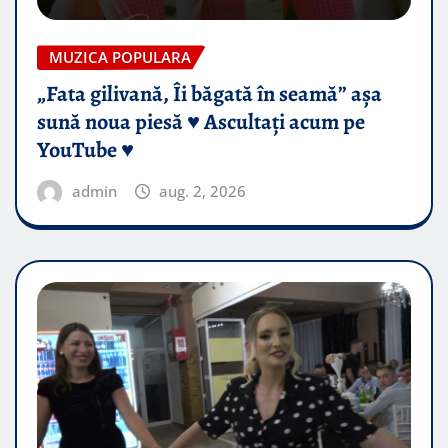
MUZICA POPULARA
„Fata gilivană, Îi băgată în seamă” așa
sună noua piesă ♥️ Ascultați acum pe
YouTube ♥️
admin
aug. 2, 2026