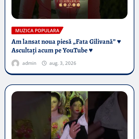
MUZICA POPULARA
Am lansat noua piesă „Fata Gilivană” ♥️
Ascultați acum pe YouTube ♥️
admin
aug. 3, 2026