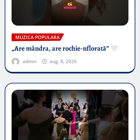
MUZICA POPULARA
„Are mândra, are rochie-nflorată”
admin
aug. 8, 2026