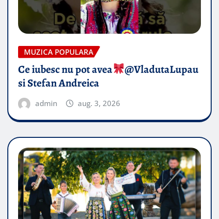
MUZICA POPULARA
Ce iubesc nu pot avea
​@VladutaLupau
si Stefan Andreica
admin
aug. 3, 2026