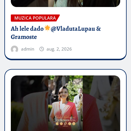
MUZICA POPULARA
Ah lele dado​
@VladutaLupau &
Gramoste
admin
aug. 2, 2026