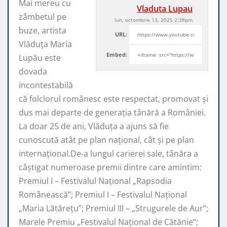
Mai mereu cu
Vladuta Lupau
zâmbetul pe
lun, octombrie 13, 2025 2:38pm
buze, artista
URL:
Vlăduța Maria
Embed:
Lupău este
dovada
incontestabilă
că folclorul românesc este respectat, promovat şi
dus mai departe de generaţia tânără a României.
La doar 25 de ani, Vlăduța a ajuns să fie
cunoscută atât pe plan naţional, cât şi pe plan
internaţional.De-a lungul carierei sale, tânăra a
câştigat numeroase premii dintre care amintim:
Premiul I – Festivalul Național „Rapsodia
Românească”; Premiul I – Festivalul Național
„Maria Lătărețu”; Premiul III – „Strugurele de Aur”;
Marele Premiu „Festivalul Național de Cătănie”;