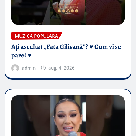
MUZICA POPULARA
Ați ascultat „Fata Gilivană”? ♥️ Cum vi se
pare? ♥️
admin
aug. 4, 2026