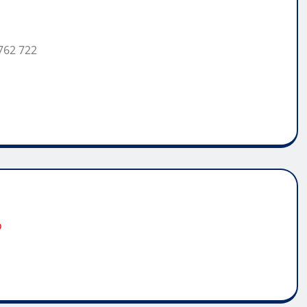
762 722
o