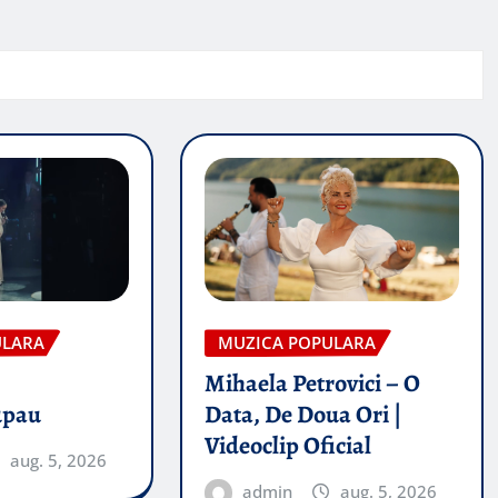
ULARA
MUZICA POPULARA
Mihaela Petrovici – O
upau
Data, De Doua Ori |
Videoclip Oficial
aug. 5, 2026
admin
aug. 5, 2026