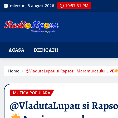
Skip
miercuri, 5 august 2026
10:57:32 PM
to
content
ACASA
DEDICATII
Home
​@VladutaLupau si Rapsozii Maramuresului LIVE
MUZICA POPULARA
​@VladutaLupau si Raps