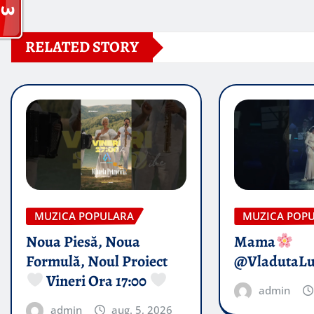
RELATED STORY
MUZICA POPULARA
MUZICA POP
Noua Piesă, Noua
Mama
Formulă, Noul Proiect
@VladutaL
Vineri Ora 17:00
admin
admin
aug. 5, 2026