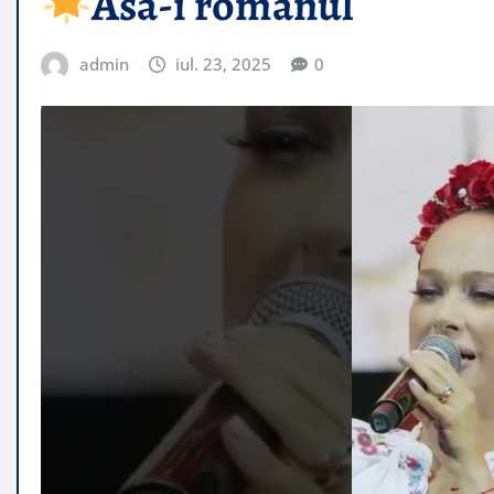
Asa-i romanul
admin
iul. 23, 2025
0