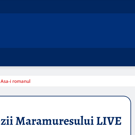
Asa-i romanul
ozii Maramuresului LIVE