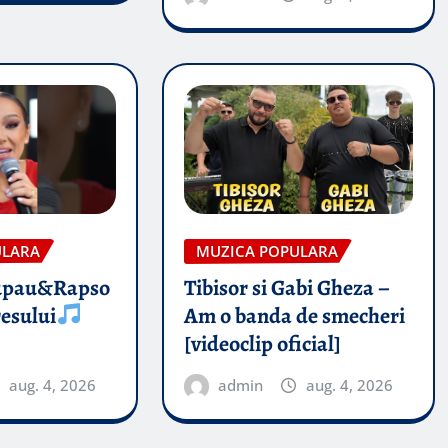
ULARA
MUZICA POPULARA
upau&Rapso
Tibisor si Gabi Gheza –
esului
Am o banda de smecheri
[videoclip oficial]
aug. 4, 2026
admin
aug. 4, 2026