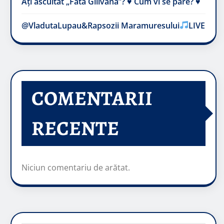
Ați ascultat „Fata Gilivană”? ♥️ Cum vi se pare? ♥️
@VladutaLupau&Rapsozii Maramuresului
LIVE
COMENTARII
RECENTE
Niciun comentariu de arătat.