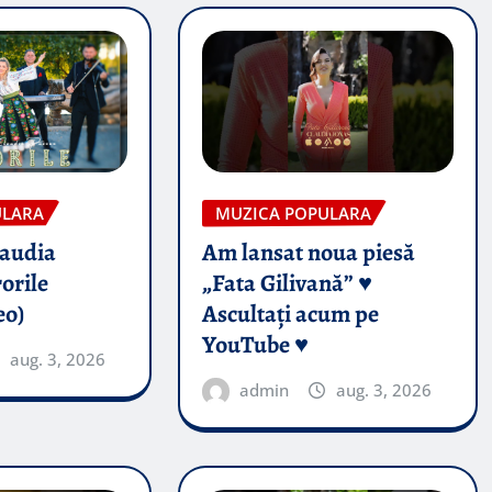
ULARA
MUZICA POPULARA
audia
Am lansat noua piesă
orile
„Fata Gilivană” ♥️
eo)
Ascultați acum pe
YouTube ♥️
aug. 3, 2026
admin
aug. 3, 2026