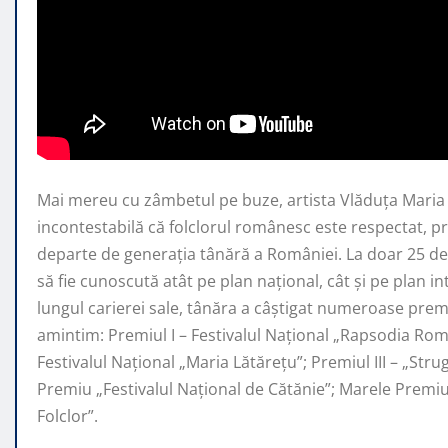
Mai mereu cu zâmbetul pe buze, artista Vlăduța Mari
incontestabilă că folclorul românesc este respectat, 
departe de generaţia tânără a României. La doar 25 de 
să fie cunoscută atât pe plan naţional, cât şi pe plan i
lungul carierei sale, tânăra a câştigat numeroase premi
amintim: Premiul I – Festivalul Național „Rapsodia Rom
Festivalul Național „Maria Lătărețu”; Premiul III – „Str
Premiu „Festivalul Național de Cătănie”; Marele Prem
Folclor”.