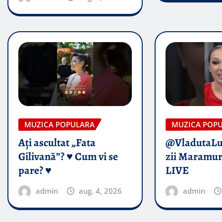
MUZICA POPULARA
MUZICA POP
Ați ascultat „Fata
@VladutaL
Gilivană”? ♥️ Cum vi se
zii Maramur
pare? ♥️
LIVE
admin
aug. 4, 2026
admin