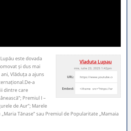
a Lupău este dovada
Vladuta Lupau
promovat şi
dus mai
mie, iulie 23, 2025 1:42pm
ani, Vlăduța a ajuns
URL:
nternaţional.De-a
Embed:
i dintre care
ânească”; Premiul I –
ugurele de Aur”; Marele
iu „Maria Tănase” sau Premiul de Popularitate „Mamaia