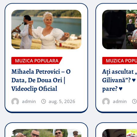
MUZICA POPULARA
MUZICA POP
Mihaela Petrovici – O
Ați ascultat 
Data, De Doua Ori |
Gilivană”? ♥️
Videoclip Oficial
pare? ♥️
admin
aug. 5, 2026
admin