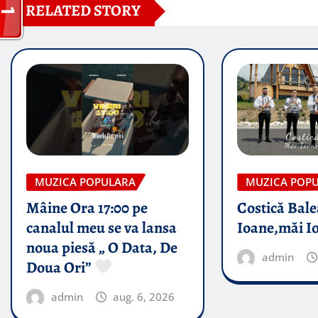
RELATED STORY
MUZICA POPULARA
MUZICA POP
Mâine Ora 17:00 pe
Costică Bale
canalul meu se va lansa
Ioane,măi I
noua piesă „ O Data, De
admin
Doua Ori”
admin
aug. 6, 2026