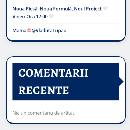
Noua Piesă, Noua Formulă, Noul Proiect
Vineri Ora 17:00
Mama
@VladutaLupau
COMENTARII
RECENTE
Niciun comentariu de arătat.