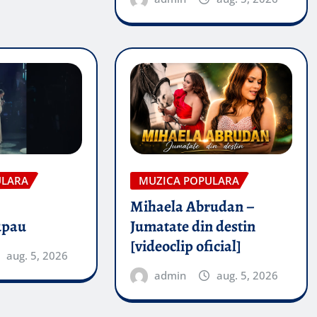
ULARA
MUZICA POPULARA
Mihaela Abrudan –
upau
Jumatate din destin
[videoclip oficial]
aug. 5, 2026
admin
aug. 5, 2026