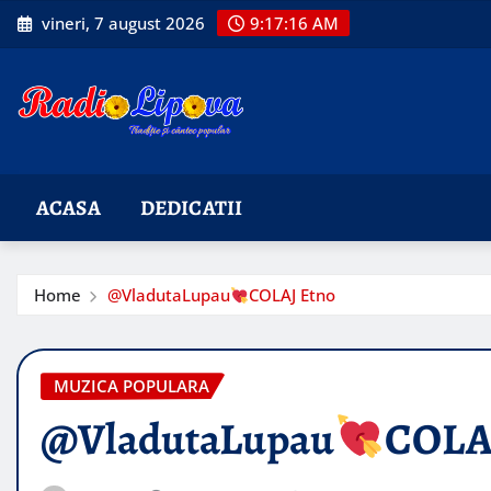
Skip
vineri, 7 august 2026
9:17:17 AM
to
content
ACASA
DEDICATII
Home
@VladutaLupau
COLAJ Etno
MUZICA POPULARA
@VladutaLupau
COLA