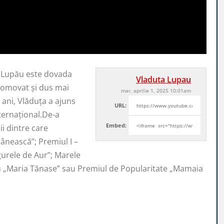
a Lupău este dovada
Vladuta Lupau
promovat şi
dus mai
mar, aprilie 1, 2025 10:01am
ani, Vlăduța a ajuns
URL:
nternaţional.De-a
Embed:
i dintre care
ânească”; Premiul I –
ugurele de Aur”; Marele
iu „Maria Tănase” sau Premiul de Popularitate „Mamaia