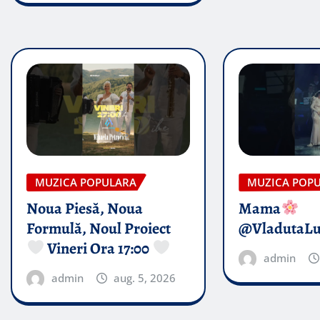
MUZICA POPULARA
MUZICA POP
Noua Piesă, Noua
Mama
Formulă, Noul Proiect
@VladutaL
Vineri Ora 17:00
admin
admin
aug. 5, 2026