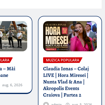
ULARA
MUZICA POPULARA
a – Măi
Claudia Ionas – Colaj
oane
LIVE | Hora Miresei |
Nunta Vlad & Ana |
aug. 6, 2026
Akropolis Events
Craiova | Partea 2
admin
aug. 5, 2026