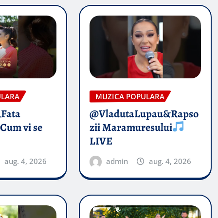
ULARA
MUZICA POPULARA
„Fata
@VladutaLupau&Rapso
 Cum vi se
zii Maramuresului
LIVE
aug. 4, 2026
admin
aug. 4, 2026