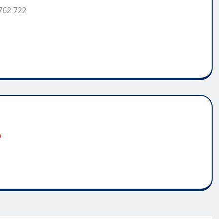
762 722
o