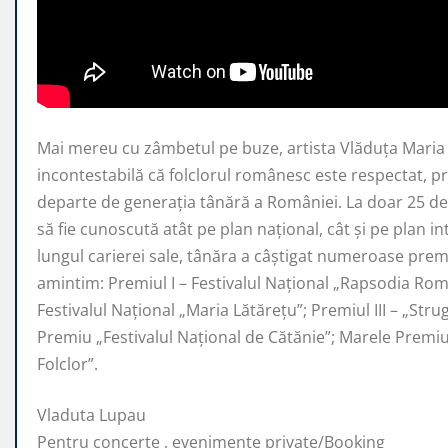
Mai mereu cu zâmbetul pe buze, artista Vlăduța Mari
incontestabilă că folclorul românesc este respectat, 
departe de generaţia tânără a României. La doar 25 de 
să fie cunoscută atât pe plan naţional, cât şi pe plan i
lungul carierei sale, tânăra a câştigat numeroase premi
amintim: Premiul I – Festivalul Național „Rapsodia Rom
Festivalul Național „Maria Lătărețu”; Premiul III – „Str
Premiu „Festivalul Național de Cătănie”; Marele Prem
Folclor”.
Vladuta Lupau
Pentru concerte , evenimente private/Booking