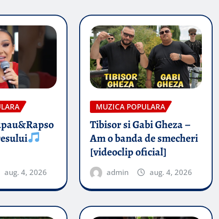
ULARA
MUZICA POPULARA
upau&Rapso
Tibisor si Gabi Gheza –
esului
Am o banda de smecheri
[videoclip oficial]
aug. 4, 2026
admin
aug. 4, 2026