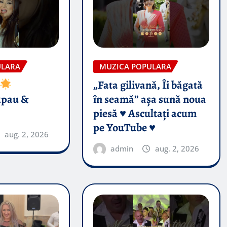
ULARA
MUZICA POPULARA
„Fata gilivană, Îi băgată
upau &
în seamă” așa sună noua
piesă ♥️ Ascultați acum
pe YouTube ♥️
aug. 2, 2026
admin
aug. 2, 2026