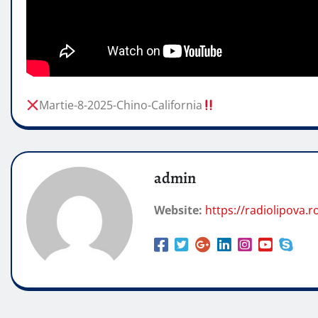
Martie-8-2025-Chino-California
admin
Website:
https://radiolipova.r