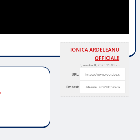
IONICA ARDELEANU
OFFICIAL!!
S, martie 8, 2025 11:03pm
URL:
Embed:
o