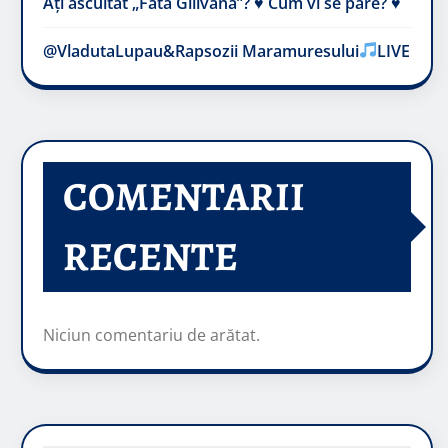
Ați ascultat „Fata Gilivană”? ♥️ Cum vi se pare? ♥️
@VladutaLupau&Rapsozii Maramuresului
LIVE
COMENTARII
RECENTE
Niciun comentariu de arătat.