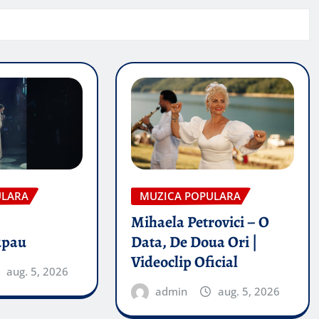
ULARA
MUZICA POPULARA
Mihaela Petrovici – O
upau
Data, De Doua Ori |
Videoclip Oficial
aug. 5, 2026
admin
aug. 5, 2026