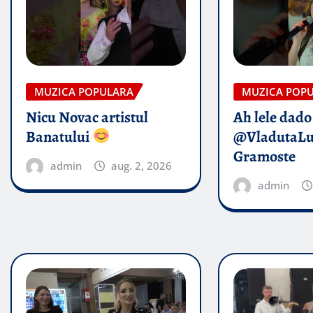
MUZICA POPULARA
MUZICA POP
Nicu Novac artistul
Ah lele dado​
Banatului
@VladutaL
Gramoste
admin
aug. 2, 2026
admin