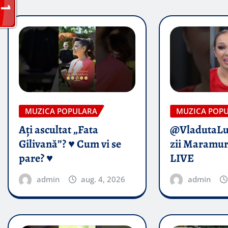
MUZICA POPULARA
MUZICA POP
Ați ascultat „Fata
@VladutaL
Gilivană”? ♥️ Cum vi se
zii Maramur
pare? ♥️
LIVE
admin
aug. 4, 2026
admin