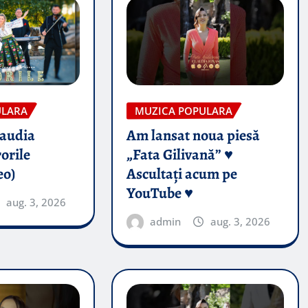
ULARA
MUZICA POPULARA
audia
Am lansat noua piesă
orile
„Fata Gilivană” ♥️
eo)
Ascultați acum pe
YouTube ♥️
aug. 3, 2026
admin
aug. 3, 2026