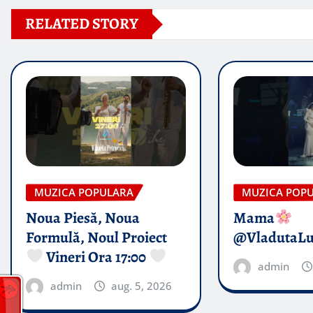
RELATED STORY
MUZICA POPULARA
MUZICA POP
Noua Piesă, Noua
Mama
Formulă, Noul Proiect
@VladutaL
Vineri Ora 17:00
admin
admin
aug. 5, 2026