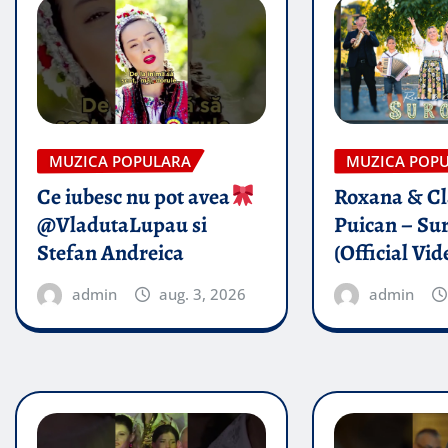
MUZICA POPULARA
MUZICA POP
Ce iubesc nu pot avea
Roxana & Cl
@VladutaLupau si
Puican – Sur
Stefan Andreica
(Official Vid
admin
aug. 3, 2026
admin