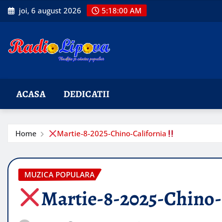
Skip
joi, 6 august 2026
5:18:02 AM
to
content
ACASA
DEDICATII
Home
Martie-8-2025-Chino-California
MUZICA POPULARA
Martie-8-2025-Chino-