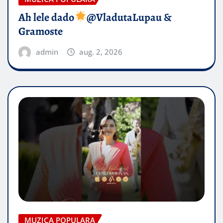
Ah lele dado​
@VladutaLupau &
Gramoste
admin
aug. 2, 2026
MUZICA POPULARA