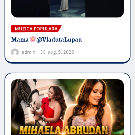
MUZICA POPULARA
Mama
@VladutaLupau
admin
aug. 5, 2026