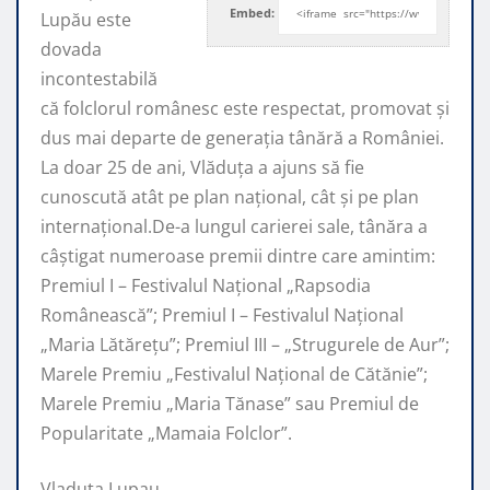
Embed:
Lupău este
dovada
incontestabilă
că folclorul românesc este respectat, promovat şi
dus mai departe de generaţia tânără a României.
La doar 25 de ani, Vlăduța a ajuns să fie
cunoscută atât pe plan naţional, cât şi pe plan
internaţional.De-a lungul carierei sale, tânăra a
câştigat numeroase premii dintre care amintim:
Premiul I – Festivalul Național „Rapsodia
Românească”; Premiul I – Festivalul Național
„Maria Lătărețu”; Premiul III – „Strugurele de Aur”;
Marele Premiu „Festivalul Național de Cătănie”;
Marele Premiu „Maria Tănase” sau Premiul de
Popularitate „Mamaia Folclor”.
Vladuta Lupau