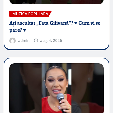
MUZICA POPULARA
Ați ascultat „Fata Gilivană”? ♥️ Cum vi se
pare? ♥️
admin
aug. 4, 2026