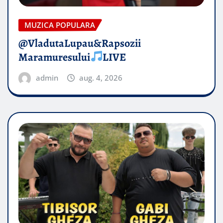
MUZICA POPULARA
@VladutaLupau&Rapsozii
Maramuresului
LIVE
admin
aug. 4, 2026