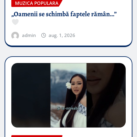
MUZICA POPULARA
„Oamenii se schimbă faptele rămân…”
admin
aug. 1, 2026