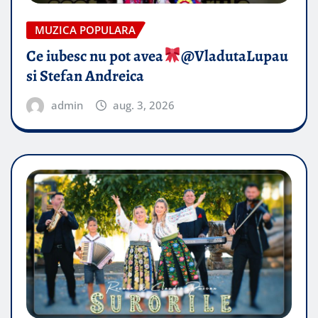
MUZICA POPULARA
Ce iubesc nu pot avea
​@VladutaLupau
si Stefan Andreica
admin
aug. 3, 2026