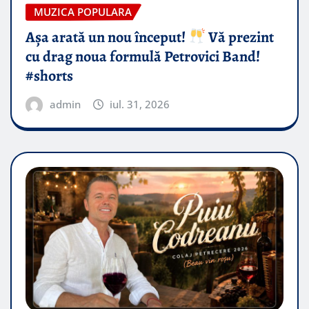
MUZICA POPULARA
Așa arată un nou început!
Vă prezint
cu drag noua formulă Petrovici Band!
#shorts
admin
iul. 31, 2026