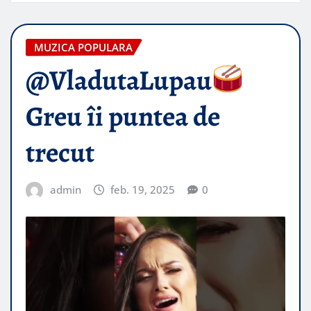
MUZICA POPULARA
@VladutaLupau
Greu îi puntea de
trecut
admin
feb. 19, 2025
0