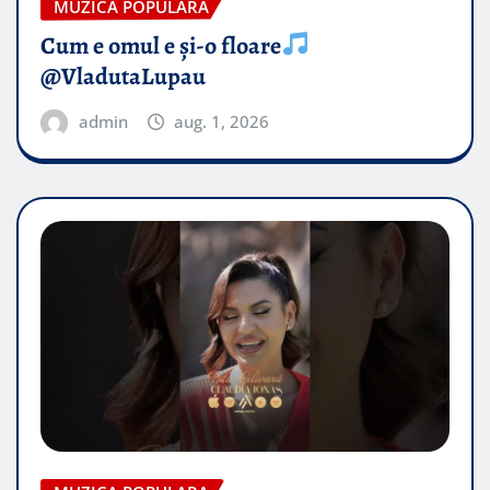
MUZICA POPULARA
Cum e omul e și-o floare
@VladutaLupau
admin
aug. 1, 2026