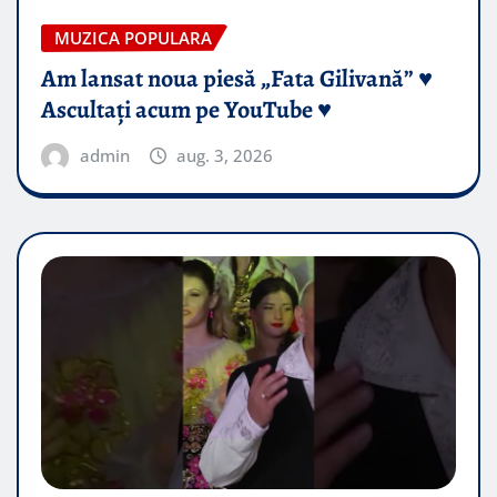
MUZICA POPULARA
Am lansat noua piesă „Fata Gilivană” ♥️
Ascultați acum pe YouTube ♥️
admin
aug. 3, 2026