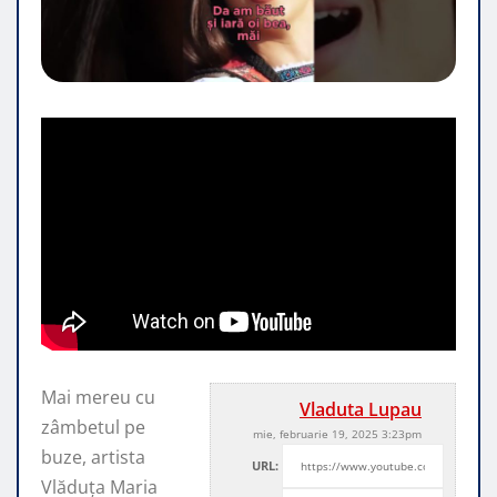
Mai mereu cu
Vladuta Lupau
zâmbetul pe
mie, februarie 19, 2025 3:23pm
buze, artista
URL:
Vlăduța Maria