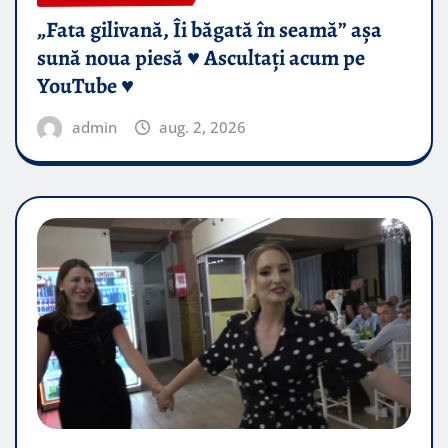
„Fata gilivană, Îi băgată în seamă” așa
sună noua piesă ♥️ Ascultați acum pe
YouTube ♥️
admin
aug. 2, 2026