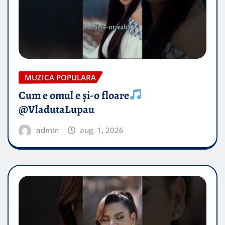
MUZICA POPULARA
Cum e omul e și-o floare
@VladutaLupau
admin
aug. 1, 2026