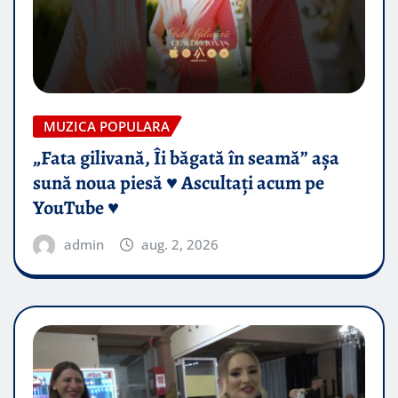
MUZICA POPULARA
„Fata gilivană, Îi băgată în seamă” așa
sună noua piesă ♥️ Ascultați acum pe
YouTube ♥️
admin
aug. 2, 2026