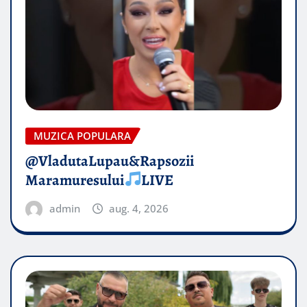
MUZICA POPULARA
@VladutaLupau&Rapsozii
Maramuresului
LIVE
admin
aug. 4, 2026