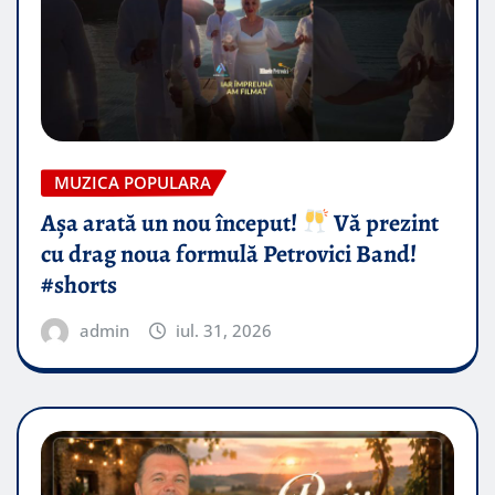
MUZICA POPULARA
Așa arată un nou început!
Vă prezint
cu drag noua formulă Petrovici Band!
#shorts
admin
iul. 31, 2026