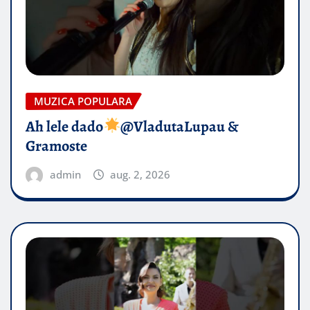
MUZICA POPULARA
Ah lele dado​
@VladutaLupau &
Gramoste
admin
aug. 2, 2026