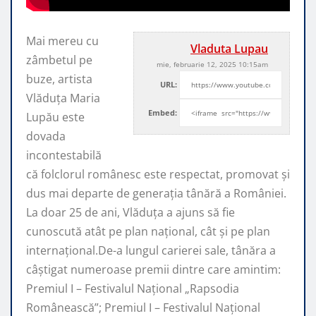
Mai mereu cu
Vladuta Lupau
zâmbetul pe
mie, februarie 12, 2025 10:15am
buze, artista
URL:
Vlăduța Maria
Embed:
Lupău este
dovada
incontestabilă
că folclorul românesc este respectat, promovat şi
dus mai departe de generaţia tânără a României.
La doar 25 de ani, Vlăduța a ajuns să fie
cunoscută atât pe plan naţional, cât şi pe plan
internaţional.De-a lungul carierei sale, tânăra a
câştigat numeroase premii dintre care amintim:
Premiul I – Festivalul Național „Rapsodia
Românească”; Premiul I – Festivalul Național