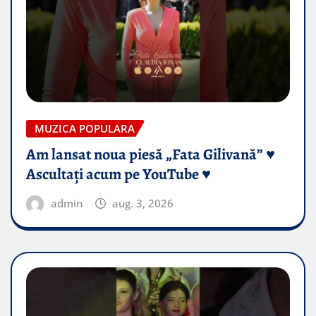
MUZICA POPULARA
Am lansat noua piesă „Fata Gilivană” ♥️
Ascultați acum pe YouTube ♥️
admin
aug. 3, 2026