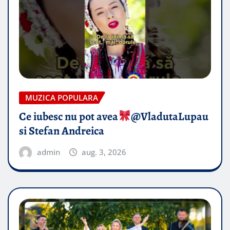
MUZICA POPULARA
Ce iubesc nu pot avea
​@VladutaLupau
si Stefan Andreica
admin
aug. 3, 2026