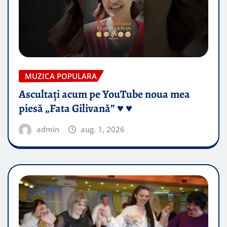
MUZICA POPULARA
Ascultați acum pe YouTube noua mea
piesă „Fata Gilivană” ♥️ ♥️
admin
aug. 1, 2026