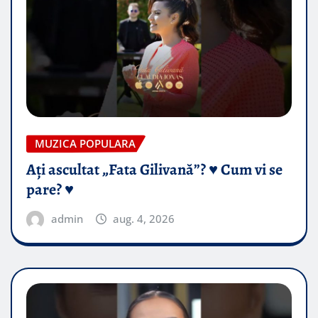
MUZICA POPULARA
Ați ascultat „Fata Gilivană”? ♥️ Cum vi se
pare? ♥️
admin
aug. 4, 2026