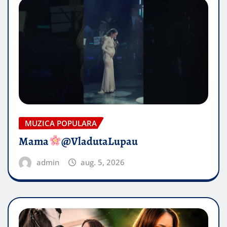
MUZICA POPULARA
Mama
@VladutaLupau
admin
aug. 5, 2026