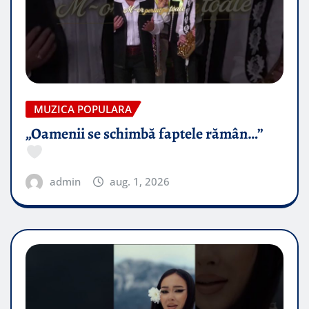
MUZICA POPULARA
„Oamenii se schimbă faptele rămân…”
admin
aug. 1, 2026