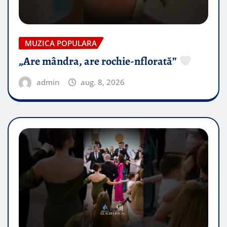
MUZICA POPULARA
„Are mândra, are rochie-nflorată”
admin
aug. 8, 2026