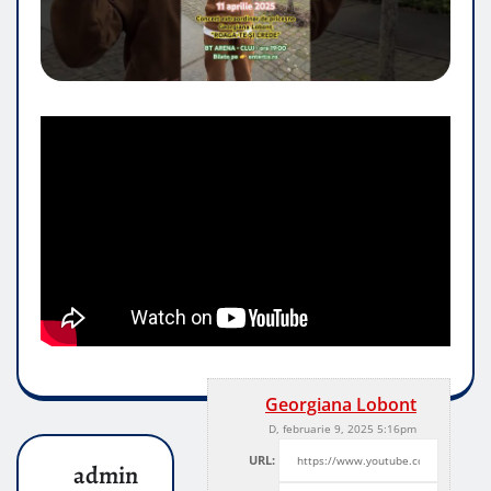
Georgiana Lobont
D, februarie 9, 2025 5:16pm
URL:
admin