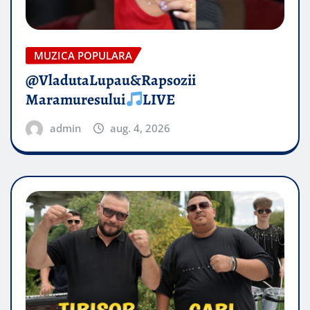
MUZICA POPULARA
@VladutaLupau&Rapsozii
Maramuresului
LIVE
admin
aug. 4, 2026