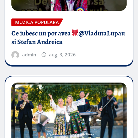
MUZICA POPULARA
Ce iubesc nu pot avea
​@VladutaLupau
si Stefan Andreica
admin
aug. 3, 2026