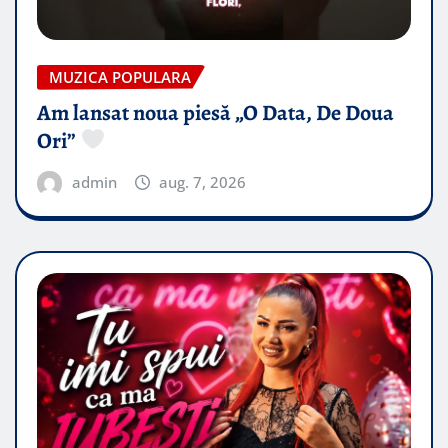
MUZICA POPULARA
Am lansat noua piesă „O Data, De Doua
Ori”
admin
aug. 7, 2026