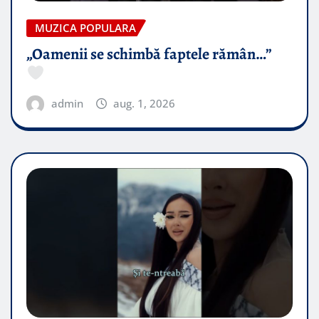
MUZICA POPULARA
„Oamenii se schimbă faptele rămân…”
admin
aug. 1, 2026