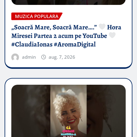
MUZICA POPULARA
„Soacră Mare, Soacră Mare….”
Hora
Miresei Partea 2 acum pe YouTube
#ClaudiaIonas #AromaDigital
admin
aug. 7, 2026