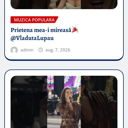
MUZICA POPULARA
Prietena mea-i mireasă​
@VladutaLupau
admin
aug. 7, 2026