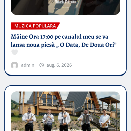
MUZICA POPULARA
Mâine Ora 17:00 pe canalul meu se va
lansa noua piesă „ O Data, De Doua Ori”
admin
aug. 6, 2026