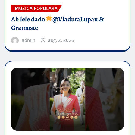
MUZICA POPULARA
Ah lele dado​
@VladutaLupau &
Gramoste
admin
aug. 2, 2026