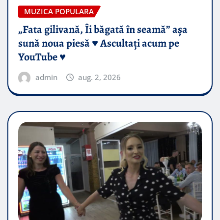
MUZICA POPULARA
„Fata gilivană, Îi băgată în seamă” așa
sună noua piesă ♥️ Ascultați acum pe
YouTube ♥️
admin
aug. 2, 2026