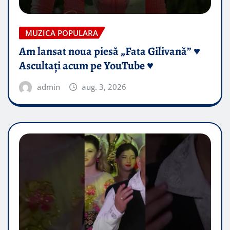
MUZICA POPULARA
Am lansat noua piesă „Fata Gilivană” ♥️
Ascultați acum pe YouTube ♥️
admin
aug. 3, 2026