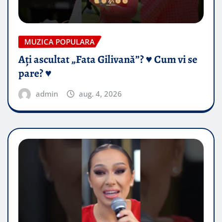
MUZICA POPULARA
Ați ascultat „Fata Gilivană”? ♥️ Cum vi se
pare? ♥️
admin
aug. 4, 2026