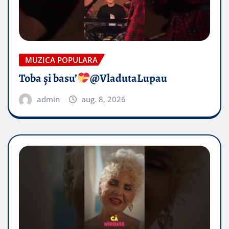
MUZICA POPULARA
Toba și basu’
@VladutaLupau
admin
aug. 8, 2026